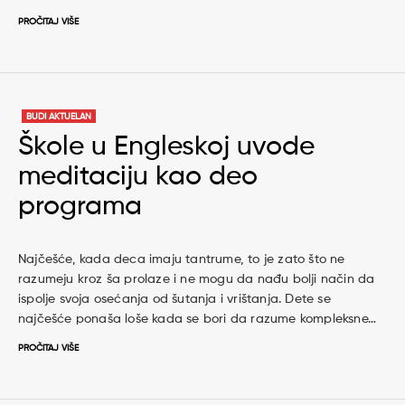
PROČITAJ VIŠE
BUDI AKTUELAN
Škole u Engleskoj uvode
meditaciju kao deo
programa
Najčešće, kada deca imaju tantrume, to je zato što ne
razumeju kroz ša prolaze i ne mogu da nađu bolji način da
ispolje svoja osećanja od šutanja i vrištanja. Dete se
najčešće ponaša loše kada se bori da razume kompleksne…
PROČITAJ VIŠE