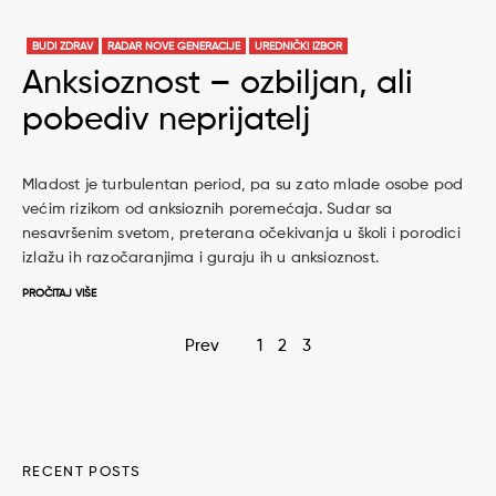
BUDI ZDRAV
RADAR NOVE GENERACIJE
UREDNIČKI IZBOR
Anksioznost – ozbiljan, ali
pobediv neprijatelj
Mladost je turbulentan period, pa su zato mlade osobe pod
većim rizikom od anksioznih poremećaja. Sudar sa
nesavršenim svetom, preterana očekivanja u školi i porodici
izlažu ih razočaranjima i guraju ih u anksioznost.
PROČITAJ VIŠE
Page
Prev
1
2
3
navigation
RECENT POSTS