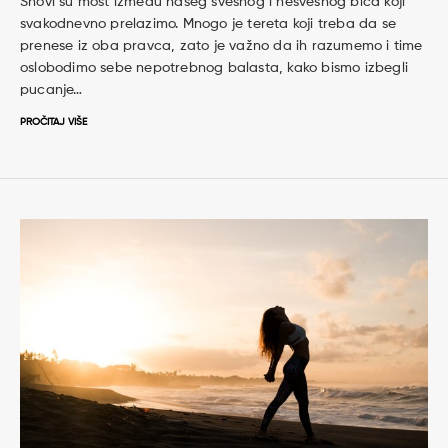
Snovi su most između našeg svesnog i nesvesnog bića koji
svakodnevno prelazimo. Mnogo je tereta koji treba da se
prenese iz oba pravca, zato je važno da ih razumemo i time
oslobodimo sebe nepotrebnog balasta, kako bismo izbegli
pucanje…
PROČITAJ VIŠE