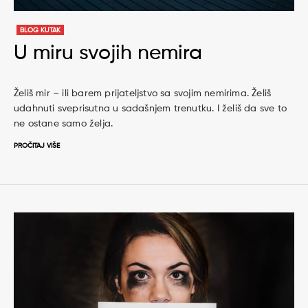
BLOG KUTAK
U miru svojih nemira
Želiš mir – ili barem prijateljstvo sa svojim nemirima. Želiš
udahnuti sveprisutna u sadašnjem trenutku. I želiš da sve to
ne ostane samo želja.
PROČITAJ VIŠE