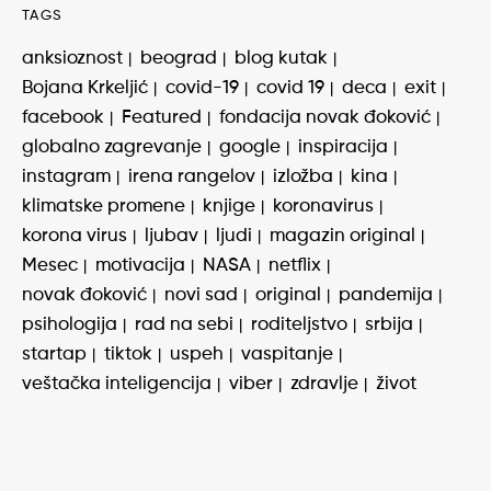
TAGS
anksioznost
beograd
blog kutak
Bojana Krkeljić
covid-19
covid 19
deca
exit
facebook
Featured
fondacija novak đoković
globalno zagrevanje
google
inspiracija
instagram
irena rangelov
izložba
kina
klimatske promene
knjige
koronavirus
korona virus
ljubav
ljudi
magazin original
Mesec
motivacija
NASA
netflix
novak đoković
novi sad
original
pandemija
psihologija
rad na sebi
roditeljstvo
srbija
startap
tiktok
uspeh
vaspitanje
veštačka inteligencija
viber
zdravlje
život