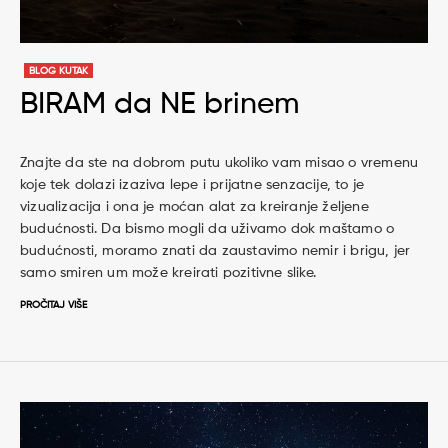
BLOG KUTAK
BIRAM da NE brinem
Znajte da ste na dobrom putu ukoliko vam misao o vremenu
koje tek dolazi izaziva lepe i prijatne senzacije, to je
vizualizacija i ona je moćan alat za kreiranje željene
budućnosti. Da bismo mogli da uživamo dok maštamo o
budućnosti, moramo znati da zaustavimo nemir i brigu, jer
samo smiren um može kreirati pozitivne slike.
PROČITAJ VIŠE