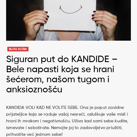
BLOG KUTAK
Siguran put do KANDIDE –
Bele napasti koja se hrani
šećerom, našom tugom i
anksioznošću
KANDIDA VOLI KAD NE VOLITE SEBE. Ona je poput zavidne
prijateljice koja se raduje vašoj nesreći, osluškuje vaše misli i
hrani ih mrakom i negativnošću. Uživa kad sami sebe kudite,
ismevate i sabotirate. Nemojte joj to zadovoljstvo priuštiti,
prihvatite već jednom sebe!