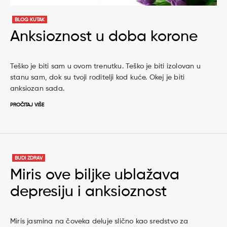
BLOG KUTAK
Anksioznost u doba korone
Teško je biti sam u ovom trenutku. Teško je biti izolovan u
stanu sam, dok su tvoji roditelji kod kuće. Okej je biti
anksiozan sada.
PROČITAJ VIŠE
BUDI ZDRAV
Miris ove biljke ublažava
depresiju i anksioznost
Miris jasmina na čoveka deluje slično kao sredstvo za