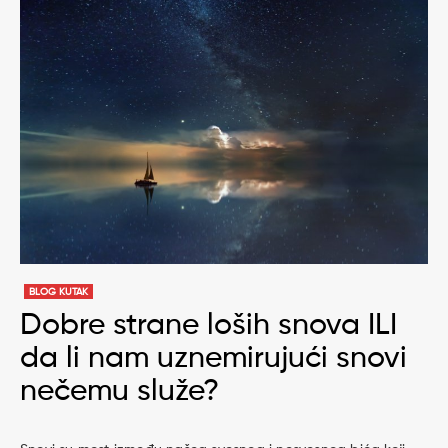
BLOG KUTAK
Dobre strane loših snova ILI
da li nam uznemirujući snovi
nečemu služe?