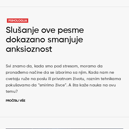
PSIHOLOGIJA
Slušanje ove pesme
dokazano smanjuje
anksioznost
Svi znamo da, kada smo pod stresom, moramo da
pronađemo načine da se izborimo sa njim. Kada nam ne
cvetaju ruže na poslu ili privatnom životu, raznim tehnikama
pokušavamo da “smirimo živce”. A šta kaže nauka na ovu
temu?
PROČITAJ VIŠE