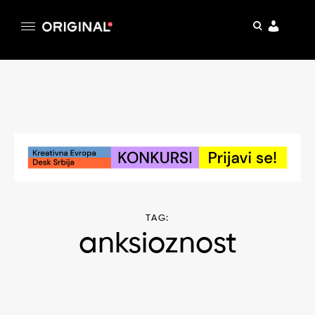
pretraga
Original
Original magazin
Skip
to
content
TAG:
anksioznost