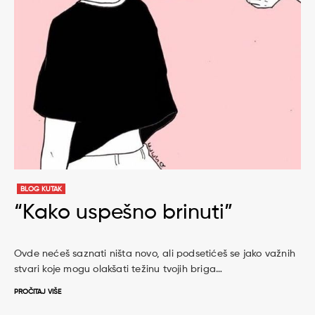
BLOG KUTAK
“Kako uspešno brinuti”
Ovde nećeš saznati ništa novo, ali podsetićeš se jako važnih
stvari koje mogu olakšati težinu tvojih briga…
PROČITAJ VIŠE