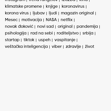
klimatske promene
knjige
koronavirus
korona virus
ljubav
ljudi
magazin original
Mesec
motivacija
NASA
netflix
novak đoković
novi sad
original
pandemija
psihologija
rad na sebi
roditeljstvo
srbija
startap
tiktok
uspeh
vaspitanje
veštačka inteligencija
viber
zdravlje
život