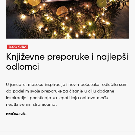
BLOG KUTAK
Književne preporuke i najlepši
odlomci
U januaru, mesecu inspiracije i novih početaka, odlučila sam
da podelim svoje preporuke za čitanje u cilju dodatne
inspiracije i podsticaja ka lepoti koja obitava među
neotkrivenim stranicama.
PROČITAJ VIŠE