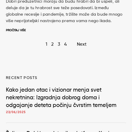
Dobri preduzetnici moraju da budu hrabri da bi uspeli, ali
deluje da je tu hrabrost sve teže posedovati. Između
globalne recesije i pandemije, tržište može da bude mnogo
više neprijateljski nastrojeno prema vama nego ikada.
PROČITAJ VIŠE
Page
1
2
3
4
Next
navigation
RECENT POSTS
Kako jedan otac i vizionar menja svet
nekretnina: Izgradnja dobrog doma i
odgajanje deteta počinju čvrstim temeljem
23/06/2025