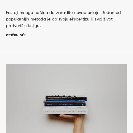
Postoji mnogo načina da zaradite novac onlajn. Jedan od
popularnijih metoda je da svoju ekspertizu ili svoj život
pretvoriš u knjigu.
PROČITAJ VIŠE