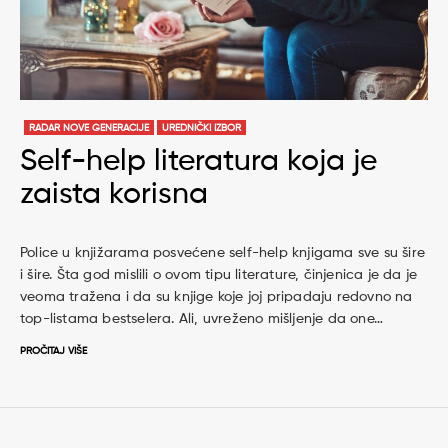
RADAR NOVE GENERACIJE
UREDNIČKI IZBOR
Self-help literatura koja je
zaista korisna
Police u knjižarama posvećene self-help knjigama sve su šire
i šire. Šta god mislili o ovom tipu literature, činjenica je da je
veoma tražena i da su knjige koje joj pripadaju redovno na
top-listama bestselera. Ali, uvreženo mišljenje da one…
PROČITAJ VIŠE