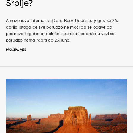
Srbije?
Amazonova internet knjižara Book Depository gasi se 26.
aprila, stoga će sve porudžbine moći da se obave do
podneva tog dana, dok će isporuka i podrška u vezi sa
porudžbinama raditi do 23. juna.
PROČITAJ VIŠE