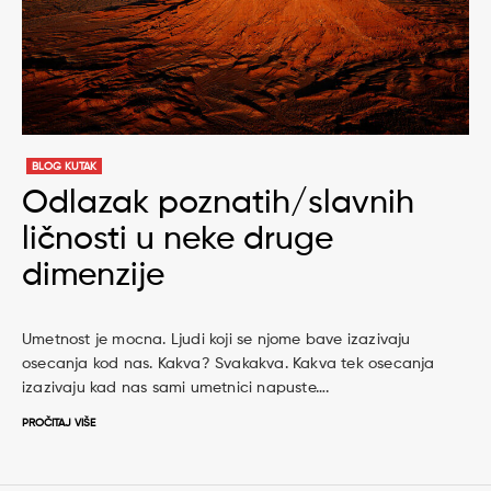
BLOG KUTAK
Odlazak poznatih/slavnih
ličnosti u neke druge
dimenzije
Umetnost je mocna. Ljudi koji se njome bave izazivaju
osecanja kod nas. Kakva? Svakakva. Kakva tek osecanja
izazivaju kad nas sami umetnici napuste….
PROČITAJ VIŠE