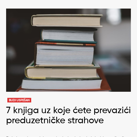
BUDI USPEŠAN
7 knjiga uz koje ćete prevazići
preduzetničke strahove