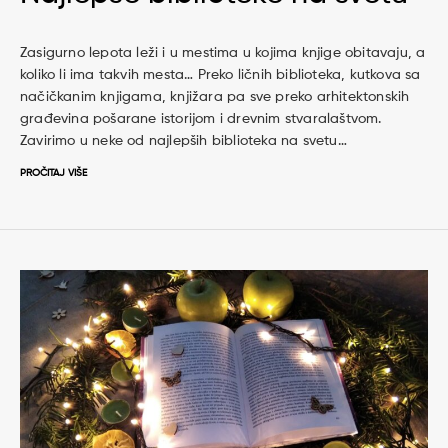
Zasigurno lepota leži i u mestima u kojima knjige obitavaju, a
koliko li ima takvih mesta… Preko ličnih biblioteka, kutkova sa
načičkanim knjigama, knjižara pa sve preko arhitektonskih
građevina pošarane istorijom i drevnim stvaralaštvom.
Zavirimo u neke od najlepših biblioteka na svetu…
PROČITAJ VIŠE