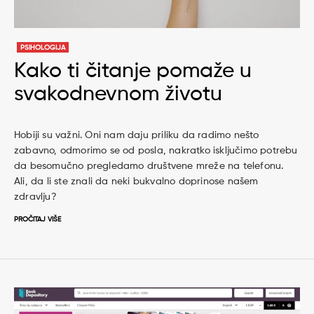
PSIHOLOGIJA
Kako ti čitanje pomaže u
svakodnevnom životu
Hobiji su važni. Oni nam daju priliku da radimo nešto
zabavno, odmorimo se od posla, nakratko isključimo potrebu
da besomučno pregledamo društvene mreže na telefonu.
Ali, da li ste znali da neki bukvalno doprinose našem
zdravlju?
PROČITAJ VIŠE