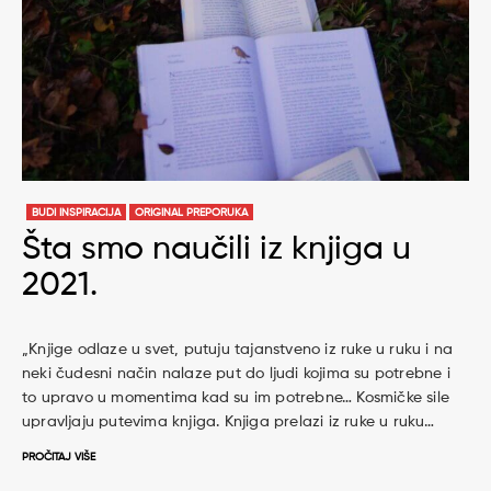
BUDI INSPIRACIJA
ORIGINAL PREPORUKA
Šta smo naučili iz knjiga u
2021.
„Knjige odlaze u svet, putuju tajanstveno iz ruke u ruku i na
neki čudesni način nalaze put do ljudi kojima su potrebne i
to upravo u momentima kad su im potrebne… Kosmičke sile
upravljaju putevima knjiga. Knjiga prelazi iz ruke u ruku…
PROČITAJ VIŠE