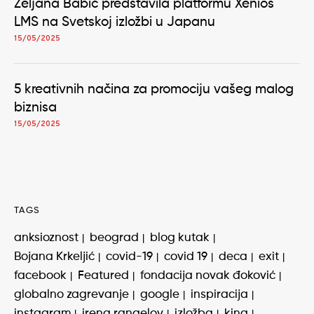
Željana Babić predstavila platformu Xenios
LMS na Svetskoj izložbi u Japanu
15/05/2025
5 kreativnih načina za promociju vašeg malog
biznisa
15/05/2025
TAGS
anksioznost
beograd
blog kutak
Bojana Krkeljić
covid-19
covid 19
deca
exit
facebook
Featured
fondacija novak đoković
globalno zagrevanje
google
inspiracija
instagram
irena rangelov
izložba
kina