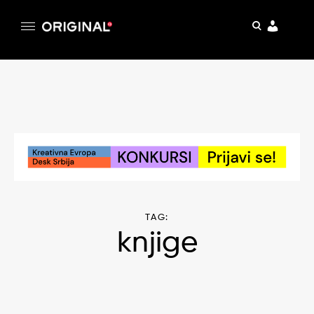
pretraga
Original
Original magazin
Skip
to
content
TAG:
knjige