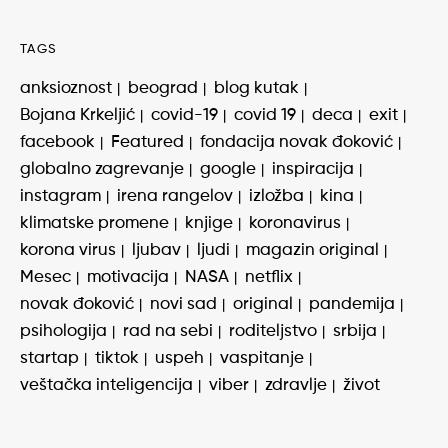
TAGS
anksioznost
beograd
blog kutak
Bojana Krkeljić
covid-19
covid 19
deca
exit
facebook
Featured
fondacija novak đoković
globalno zagrevanje
google
inspiracija
instagram
irena rangelov
izložba
kina
klimatske promene
knjige
koronavirus
korona virus
ljubav
ljudi
magazin original
Mesec
motivacija
NASA
netflix
novak đoković
novi sad
original
pandemija
psihologija
rad na sebi
roditeljstvo
srbija
startap
tiktok
uspeh
vaspitanje
veštačka inteligencija
viber
zdravlje
život