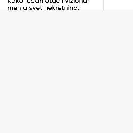
Kako jedan otac i vizionar
menja svet nekretnina:
Izgradnja dobrog doma i
odgajanje deteta počinju
čvrstim temeljem
U srcu Marbelje, jednog od najprestižnijih
mesta na španskoj obali, nalazi se Elysium
Marbella – luksuzna kompanija koja gradi
domove, ali i mnogo više od toga. Gradi
poverenje, zajedništvo i vrednosti koje dolaze
iz duboko ukorenjene porodične i sportske
kulture.…
Čak i ako nikada niste bili u Rimu sigurno ste