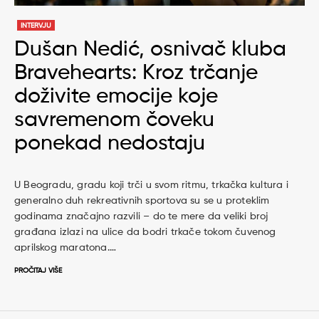
INTERVJU
Dušan Nedić, osnivač kluba
Bravehearts: Kroz trčanje
doživite emocije koje
savremenom čoveku
ponekad nedostaju
U Beogradu, gradu koji trči u svom ritmu, trkačka kultura i
generalno duh rekreativnih sportova su se u proteklim
godinama značajno razvili – do te mere da veliki broj
građana izlazi na ulice da bodri trkače tokom čuvenog
aprilskog maratona.…
PROČITAJ VIŠE