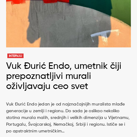
INTERVJU
Vuk Đurić Endo, umetnik čiji
prepoznatljivi murali
oživljavaju ceo svet
Vuk Đurić Endo jedan je od najznačajnijih muralista mlađe
generacije u zemlji i regionu. Do sada je oslikao nekoliko
stotina murala malih, srednjih i velikih dimenzija u Vijetnamu,
Portugalu, Švajcarskoj, Nemačkoj, Srbiji i regionu. Ističe se i
po apstraktnim umetničkim…