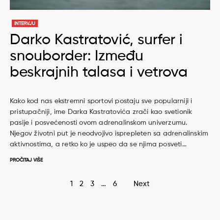
INTERVJU
Darko Kastratović, surfer i
snouborder: Između
beskrajnih talasa i vetrova
Kako kod nas ekstremni sportovi postaju sve popularniji i
pristupačniji, ime Darka Kastratovića zrači kao svetionik
pasije i posvećenosti ovom adrenalinskom univerzumu.
Njegov životni put je neodvojivo isprepleten sa adrenalinskim
aktivnostima, a retko ko je uspeo da se njima posveti…
PROČITAJ VIŠE
Page
1
2
3
…
6
Next
navigation