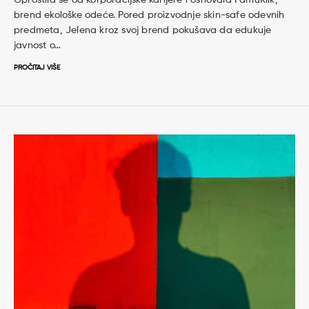
brend ekološke odeće. Pored proizvodnje skin-safe odevnih
predmeta, Jelena kroz svoj brend pokušava da edukuje
javnost o…
PROČITAJ VIŠE