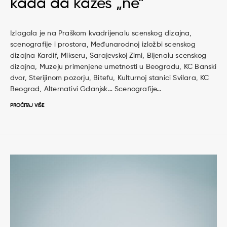
kada da kažeš „ne”
Izlagala je na Praškom kvadrijenalu scenskog dizajna,
scenografije i prostora, Međunarodnoj izložbi scenskog
dizajna Kardif, Mikseru, Sarajevskoj Zimi, Bijenalu scenskog
dizajna, Muzeju primenjene umetnosti u Beogradu, KC Banski
dvor, Sterijinom pozorju, Bitefu, Kulturnoj stanici Svilara, KC
Beograd, Alternativi Gdanjsk… Scenografije…
PROČITAJ VIŠE