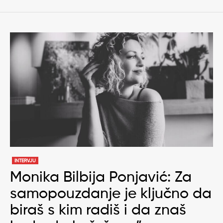
INTERVJU
Monika Bilbija Ponjavić: Za
samopouzdanje je ključno da
biraš s kim radiš i da znaš