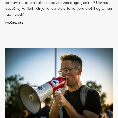
se bavite poslom kojim se bavite već dugo godina? Uprkos
uspešnoj karijeri i činjenici da ste u tu karijeru uložili ogroman
rad i trud?
PROČITAJ VIŠE