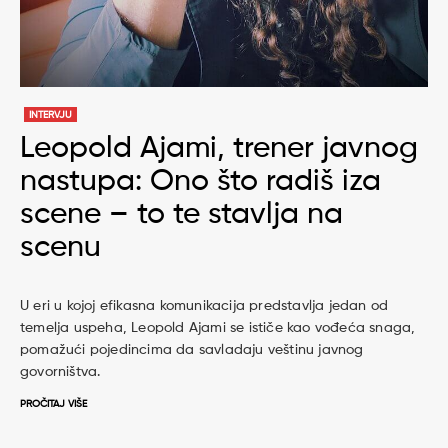
INTERVJU
Leopold Ajami, trener javnog
nastupa: Ono što radiš iza
scene – to te stavlja na
scenu
U eri u kojoj efikasna komunikacija predstavlja jedan od
temelja uspeha, Leopold Ajami se ističe kao vođeća snaga,
pomažući pojedincima da savladaju veštinu javnog
govorništva.
PROČITAJ VIŠE