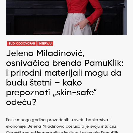
BUDI ODGOVORAN
INTERVJU
Jelena Miladinović,
osnivačica brenda PamuKlik:
I prirodni materijali mogu da
budu štetni – kako
prepoznati „skin-safe“
odeću?
Posle mnogo godina provedenih u svetu bankarstva i
ekonomije, Jelena Miladinović poslušala je svoju intuiciju.
Oprostila se od korporacijske karijere i osnovala PamuKlik,