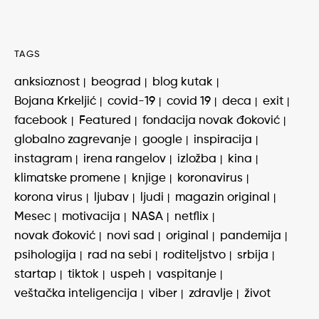
TAGS
anksioznost
beograd
blog kutak
Bojana Krkeljić
covid-19
covid 19
deca
exit
facebook
Featured
fondacija novak đoković
globalno zagrevanje
google
inspiracija
instagram
irena rangelov
izložba
kina
klimatske promene
knjige
koronavirus
korona virus
ljubav
ljudi
magazin original
Mesec
motivacija
NASA
netflix
novak đoković
novi sad
original
pandemija
psihologija
rad na sebi
roditeljstvo
srbija
startap
tiktok
uspeh
vaspitanje
veštačka inteligencija
viber
zdravlje
život