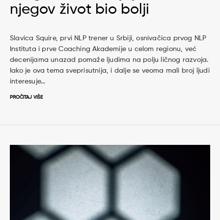
njegov život bio bolji
Slavica Squire, prvi NLP trener u Srbiji, osnivačica prvog NLP
Instituta i prve Coaching Akademije u celom regionu, već
decenijama unazad pomaže ljudima na polju ličnog razvoja.
Iako je ova tema sveprisutnija, i dalje se veoma mali broj ljudi
interesuje…
PROČITAJ VIŠE