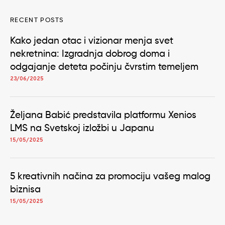
RECENT POSTS
Kako jedan otac i vizionar menja svet
nekretnina: Izgradnja dobrog doma i
odgajanje deteta počinju čvrstim temeljem
23/06/2025
Željana Babić predstavila platformu Xenios
LMS na Svetskoj izložbi u Japanu
15/05/2025
5 kreativnih načina za promociju vašeg malog
biznisa
15/05/2025