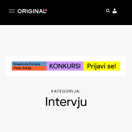
pretraga
Original
Original magazin
Skip
to
content
KATEGORIJA:
Intervju