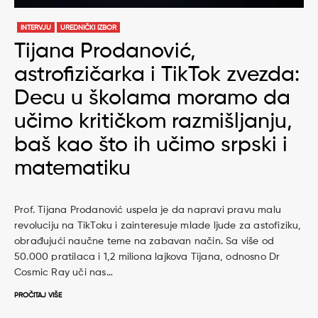
INTERVJU
UREDNIČKI IZBOR
Tijana Prodanović,
astrofizičarka i TikTok zvezda:
Decu u školama moramo da
učimo kritičkom razmišljanju,
baš kao što ih učimo srpski i
matematiku
Prof. Tijana Prodanović uspela je da napravi pravu malu
revoluciju na TikToku i zainteresuje mlade ljude za astofiziku,
obrađujući naučne teme na zabavan način. Sa više od
50.000 pratilaca i 1,2 miliona lajkova Tijana, odnosno Dr
Cosmic Ray uči nas…
PROČITAJ VIŠE