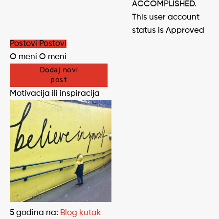
ACCOMPLISHED.
This user account
status is Approved
Postovi
Postovi
O meni
O meni
Dodaj novi
post
Motivacija ili inspiracija
5 godina
na:
Blog kutak