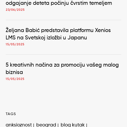
odgajanje deteta počinju čvrstim temeljem
23/06/2025
Željana Babić predstavila platformu Xenios
LMS na Svetskoj izložbi u Japanu
15/05/2025
5 kreativnih načina za promociju vašeg malog
biznisa
15/05/2025
TAGS
anksioznost
beograd
blog kutak