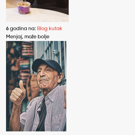
6 godina
na:
Blog kutak
Menjaj, može bolje