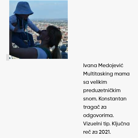
Ivana Medojević
Multitasking mama
sa velikim
preduzetničkim
snom. Konstantan
tragač za
odgovorima.
Vizuelni tip. Ključna
reč za 2021.