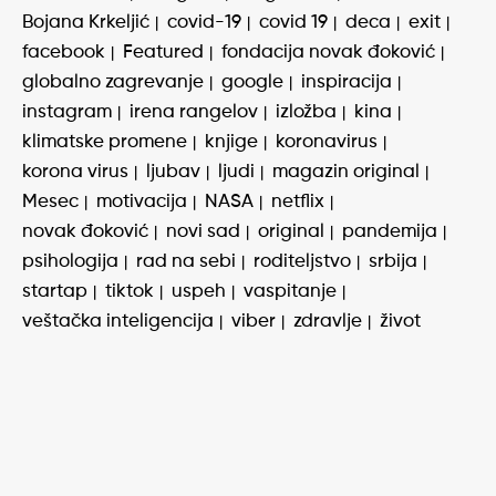
Bojana Krkeljić
covid-19
covid 19
deca
exit
facebook
Featured
fondacija novak đoković
globalno zagrevanje
google
inspiracija
instagram
irena rangelov
izložba
kina
klimatske promene
knjige
koronavirus
korona virus
ljubav
ljudi
magazin original
Mesec
motivacija
NASA
netflix
novak đoković
novi sad
original
pandemija
psihologija
rad na sebi
roditeljstvo
srbija
startap
tiktok
uspeh
vaspitanje
veštačka inteligencija
viber
zdravlje
život