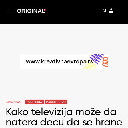
pretraga
Original
Original magazin
Skip
to
content
03/03/2020
BUDI ZDRAV
RODITELJSTVO
Kako televizija može da
natera decu da se hrane