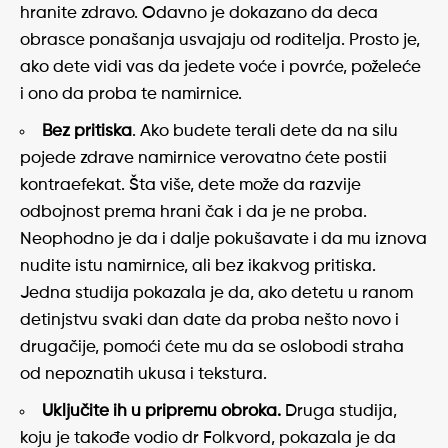
hranite zdravo. Odavno je dokazano da deca
obrasce ponašanja usvajaju od roditelja. Prosto je,
ako dete vidi vas da jedete voće i povrće, poželeće
i ono da proba te namirnice.
Bez pritiska
. Ako budete terali dete da na silu
pojede zdrave namirnice verovatno ćete postii
kontraefekat. Šta više, dete može da razvije
odbojnost prema hrani čak i da je ne proba.
Neophodno je da i dalje pokušavate i da mu iznova
nudite istu namirnice, ali bez ikakvog pritiska.
Jedna studija pokazala je da, ako detetu u ranom
detinjstvu svaki dan date da proba nešto novo i
drugačije, pomoći ćete mu da se oslobodi straha
od nepoznatih ukusa i tekstura.
Uključite ih u pripremu obroka.
Druga studija,
koju je takođe vodio dr Folkvord, pokazala je da