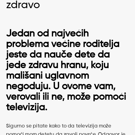
zdravo
Jedan od najvećih
problema većine roditelja
jeste da nauče dete da
jede zdravu hranu, koju
mališani uglavnom
negoduju. U ovome vam,
verovali ili ne, može pomoći
televizija.
Sigurno se pitate kako to da televizija može
pomoći mom detetu da zavoli povrće. Odgovor je