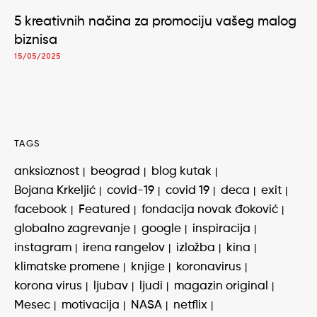
5 kreativnih načina za promociju vašeg malog
biznisa
15/05/2025
TAGS
anksioznost
beograd
blog kutak
Bojana Krkeljić
covid-19
covid 19
deca
exit
facebook
Featured
fondacija novak đoković
globalno zagrevanje
google
inspiracija
instagram
irena rangelov
izložba
kina
klimatske promene
knjige
koronavirus
korona virus
ljubav
ljudi
magazin original
Mesec
motivacija
NASA
netflix