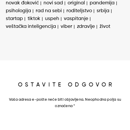
novak đoković
novi sad
original
pandemija
psihologija
rad na sebi
roditeljstvo
srbija
startap
tiktok
uspeh
vaspitanje
veštačka inteligencija
viber
zdravlje
život
OSTAVITE ODGOVOR
Vaša adresa e-pošte neće biti objavljena.
Neophodna polja su
označena
*