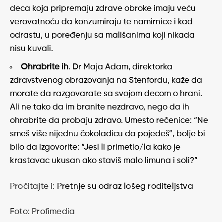
deca koja pripremaju zdrave obroke imaju veću
verovatnoću da konzumiraju te namirnice i kad
odrastu, u poređenju sa mališanima koji nikada
nisu kuvali.
Ohrabrite ih
. Dr Maja Adam, direktorka
zdravstvenog obrazovanja na Stenfordu, kaže da
morate da razgovarate sa svojom decom o hrani.
Ali ne tako da im branite nezdravo, nego da ih
ohrabrite da probaju zdravo. Umesto rečenice: “Ne
smeš više nijednu čokoladicu da pojedeš”, bolje bi
bilo da izgovorite: “Jesi li primetio/la kako je
krastavac ukusan ako staviš malo limuna i soli?”
Pročitajte i:
Pretnje su odraz lošeg roditeljstva
Foto: Profimedia