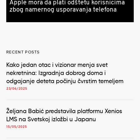
Apple mora da plati odštetu korisnicima
zbog namernog usporavanja telefona
RECENT POSTS
Kako jedan otac i vizionar menja svet
nekretnina: Izgradnja dobrog doma i
odgajanje deteta počinju čvrstim temeljem
23/06/2025
Željana Babić predstavila platformu Xenios
LMS na Svetskoj izložbi u Japanu
15/05/2025