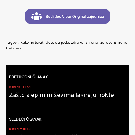
Tagovi:
kako naterati dete da jede
zdrava ishrana
zdrava ishrana
kod dece
Kretanje
PRETHODNI ČLANAK
članaka
BUDI AKTUELAN
Zašto slepim miševima lakiraju nokte
SLEDEĆI ČLANAK
BUDI AKTUELAN