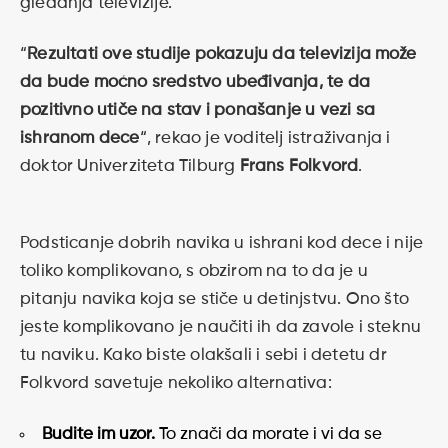
gledanja televizije.
“
Rezultati ove studije pokazuju da televizija može
da bude moćno sredstvo ubeđivanja, te da
pozitivno utiče na stav i ponašanje u vezi sa
ishranom dece
“, rekao je voditelj istraživanja i
doktor Univerziteta Tilburg
Frans Folkvord
.
Podsticanje dobrih navika u ishrani kod dece i nije
toliko komplikovano, s obzirom na to da je u
pitanju navika koja se stiče u detinjstvu. Ono što
jeste komplikovano je naučiti ih da zavole i steknu
tu naviku. Kako biste olakšali i sebi i detetu dr
Folkvord savetuje nekoliko alternativa:
Budite im uzor.
To znači da morate i vi da se