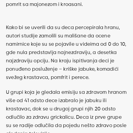
pomrit sa majonezom i kroasani.
Kako bi se uverili da su deca percepirala hranu,
autori studije zamolili su mališane da ocene
namirnice koje su se pojavile u videima od 0 do 10,
gde nula predstavlja najnezdraviju, a desetka
najzdraviju opciju. Na kraju ispitivanja deci je
ponuđeno posluženje – kriške jabuke, komadići
svežeg krastavca, pomfrit i perece.
U grupi koja je gledala emisiju sa zdravom hranom
više od 41 odsto dece izabralo je jabuku ili
krastavac, dok se u drugoj grupi njih 20 odsto
odlučilo za zdravu grickalicu. Deca iz prve grupe
su se radije odlučila da pojedu nešto zdravo posle