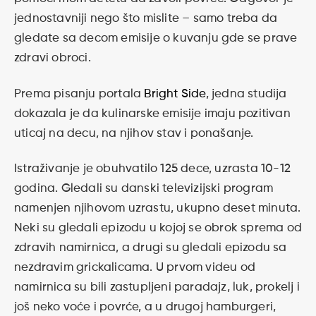
jednostavniji nego što mislite – samo treba da
gledate sa decom emisije o kuvanju gde se prave
zdravi obroci.
Prema pisanju portala
Bright Side
, jedna studija
dokazala je da kulinarske emisije imaju pozitivan
uticaj na decu, na njihov stav i ponašanje.
Istraživanje je obuhvatilo 125 dece, uzrasta 10-12
godina. Gledali su danski televizijski program
namenjen njihovom uzrastu, ukupno deset minuta.
Neki su gledali epizodu u kojoj se obrok sprema od
zdravih namirnica, a drugi su gledali epizodu sa
nezdravim grickalicama. U prvom videu od
namirnica su bili zastupljeni paradajz, luk, prokelj i
još neko voće i povrće, a u drugoj hamburgeri,