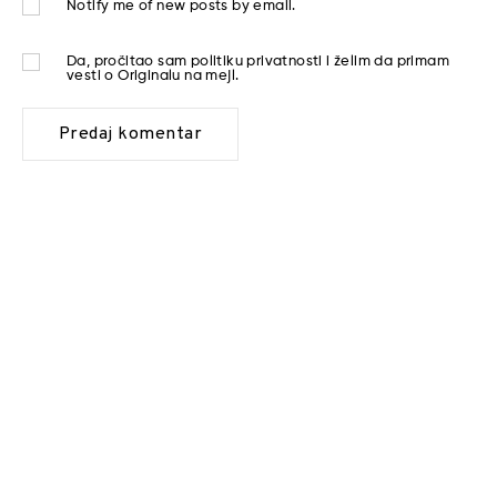
Notify me of new posts by email.
Da, pročitao sam
politiku privatnosti
i želim da primam
vesti o Originalu na mejl.