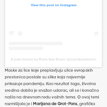
View this post on Instagram
A post shared by Marie Bee Bloom (@mariebeebloom)
Maske za lice koje preplavljuju ulice evropskih
prestonica postale su slika koja najvernije
prikazuje pandemiju. Kao rezultat toga, životna
sredina dobila je snažan udarac, ali se i konačno
našla na dnevnom redu važnih tema. O ovoj temi
razmišljala je i
Marijana de Grot-Pons
, grafička