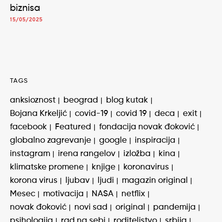
biznisa
15/05/2025
TAGS
anksioznost
beograd
blog kutak
Bojana Krkeljić
covid-19
covid 19
deca
exit
facebook
Featured
fondacija novak đoković
globalno zagrevanje
google
inspiracija
instagram
irena rangelov
izložba
kina
klimatske promene
knjige
koronavirus
korona virus
ljubav
ljudi
magazin original
Mesec
motivacija
NASA
netflix
novak đoković
novi sad
original
pandemija
psihologija
rad na sebi
roditeljstvo
srbija