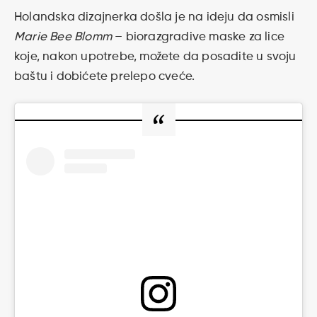
Holandska dizajnerka došla je na ideju da osmisli
Marie Bee Blomm
– biorazgradive maske za lice
koje, nakon upotrebe, možete da posadite u svoju
baštu i dobićete prelepo cveće.