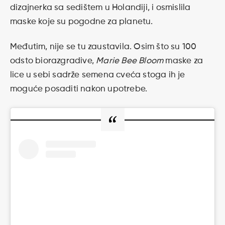
dizajnerka sa sedištem u Holandiji, i osmislila
maske koje su pogodne za planetu.
Međutim, nije se tu zaustavila. Osim što su 100
odsto biorazgradive,
Marie Bee Bloom
maske za
lice u sebi sadrže semena cveća stoga ih je
moguće posaditi nakon upotrebe.