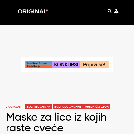
pretraga
Original
Original magazin
Skip
to
content
27/03/2021
BUDI INOVATIVAN
BUDI ODGOVORAN
UREDNIČKI IZBOR
Maske za lice iz kojih
raste cveće