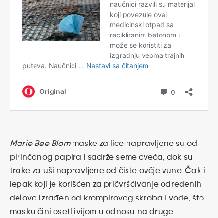
Marie Bee Blom
maske za lice napravljene su od
pirinčanog papira i sadrže seme cveća, dok su
trake za uši napravljene od čiste ovčje vune. Čak i
lepak koji je korišćen za pričvršćivanje određenih
delova izrađen od krompirovog skroba i vode, što
masku čini osetljivijom u odnosu na druge