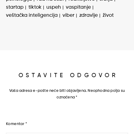
startap
tiktok
uspeh
vaspitanje
veštačka inteligencija
viber
zdravlje
život
OSTAVITE ODGOVOR
Vaša adresa e-pošte neće biti objavljena.
Neophodna polja su
označena
*
Komentar
*