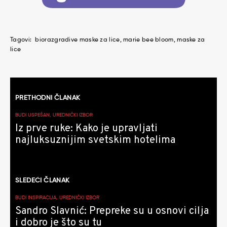
Tagovi:
biorazgradive maske za lice
marie bee bloom
maske za
lice
Kretanje
PRETHODNI ČLANAK
članaka
BUDI USPEŠAN, UREDNIČKI IZBOR
Iz prve ruke: Kako je upravljati
najluksuznijim svetskim hotelima
SLEDEĆI ČLANAK
BUDI INSPIRACIJA, UREDNIČKI IZBOR
Sandro Slavnić: Prepreke su u osnovi cilja
i dobro je što su tu