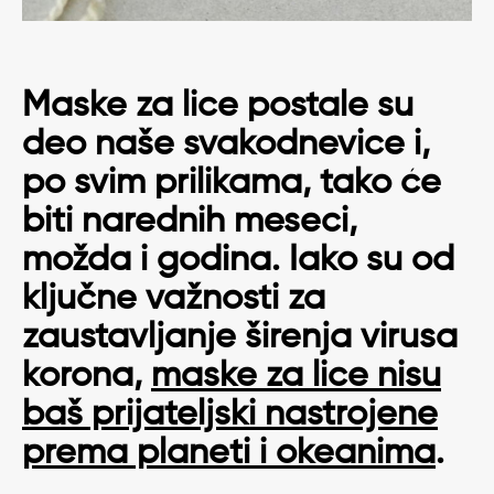
Maske za lice postale su
deo naše svakodnevice i,
po svim prilikama, tako će
biti narednih meseci,
možda i godina. Iako su od
ključne važnosti za
zaustavljanje širenja virusa
korona,
maske za lice nisu
baš prijateljski nastrojene
prema planeti i okeanima
.