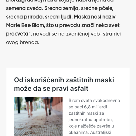
biorazgradivoj maski koja je napravljena od
semena cveća. Srećna zemlja, srećne pčele,
srećna priroda, srećni ljudi. Maska nosi naziv
Marie Bee Blom, što u prevodu znači neka svet
procveta
“, navodi se na zvaničnoj veb-stranici
ovog brenda.