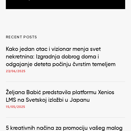
RECENT POSTS
Kako jedan otac i vizionar menja svet
nekretnina: Izgradnja dobrog doma i
odgajanje deteta počinju čvrstim temeljem
23/06/2025
Željana Babić predstavila platformu Xenios
LMS na Svetskoj izložbi u Japanu
15/05/2025
5 kreativnih načina za promociju vašeg malog