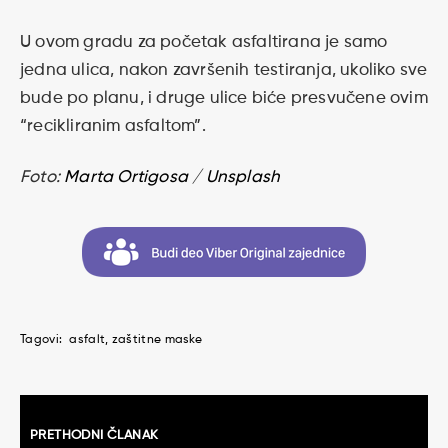
U ovom gradu za početak asfaltirana je samo
jedna ulica, nakon završenih testiranja, ukoliko sve
bude po planu, i druge ulice biće presvučene ovim
“recikliranim asfaltom”.
Foto:
Marta Ortigosa
/
Unsplash
Tagovi:
asfalt
zaštitne maske
Kretanje
PRETHODNI ČLANAK