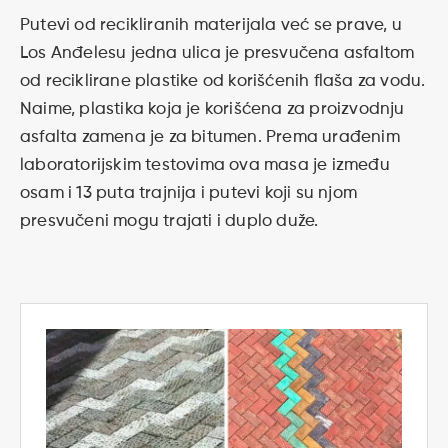
Putevi od recikliranih materijala već se prave, u
Los Anđelesu jedna ulica je presvučena asfaltom
od reciklirane plastike od korišćenih flaša za vodu.
Naime, plastika koja je korišćena za proizvodnju
asfalta zamena je za bitumen. Prema urađenim
laboratorijskim testovima ova masa je između
osam i 13 puta trajnija i putevi koji su njom
presvučeni mogu trajati i duplo duže.