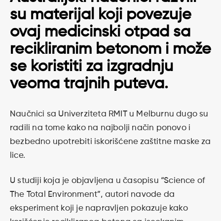
su materijal koji povezuje
ovaj medicinski otpad sa
recikliranim betonom i može
se koristiti za izgradnju
veoma trajnih puteva.
Naučnici sa Univerziteta RMIT u Melburnu dugo su
radili na tome kako na najbolji način ponovo i
bezbedno upotrebiti iskorišćene zaštitne maske za
lice.
U studiji koja je objavljena u časopisu “Science of
The Total Environment”, autori navode da
eksperiment koji je napravljen pokazuje kako