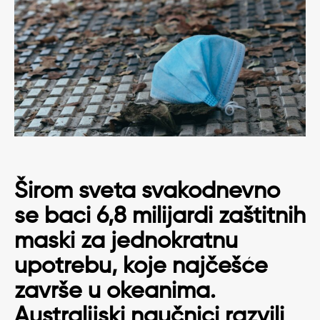
Širom sveta svakodnevno
se baci 6,8 milijardi zaštitnih
maski za jednokratnu
upotrebu, koje najčešće
završe u okeanima.
Australijski naučnici razvili