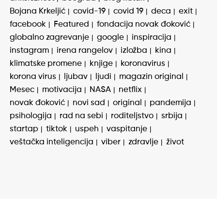
Bojana Krkeljić
covid-19
covid 19
deca
exit
facebook
Featured
fondacija novak đoković
globalno zagrevanje
google
inspiracija
instagram
irena rangelov
izložba
kina
klimatske promene
knjige
koronavirus
korona virus
ljubav
ljudi
magazin original
Mesec
motivacija
NASA
netflix
novak đoković
novi sad
original
pandemija
psihologija
rad na sebi
roditeljstvo
srbija
startap
tiktok
uspeh
vaspitanje
veštačka inteligencija
viber
zdravlje
život