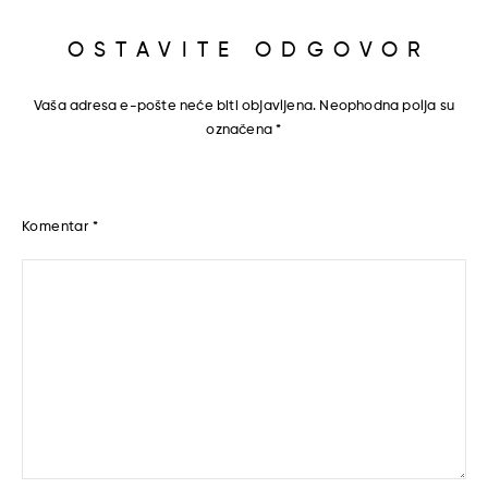
OSTAVITE ODGOVOR
Vaša adresa e-pošte neće biti objavljena.
Neophodna polja su
označena
*
Komentar
*