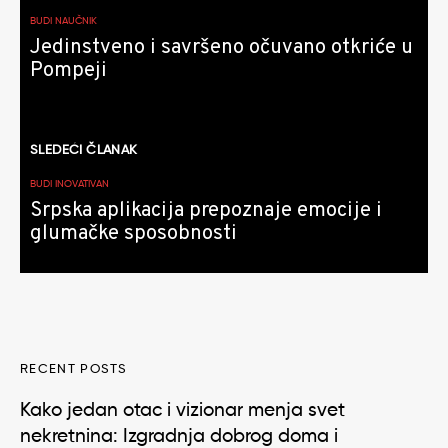
članaka
BUDI NAUČNIK
Jedinstveno i savršeno očuvano otkriće u
Pompeji
SLEDEĆI ČLANAK
BUDI INOVATIVAN
Srpska aplikacija prepoznaje emocije i
glumačke sposobnosti
RECENT POSTS
Kako jedan otac i vizionar menja svet
nekretnina: Izgradnja dobrog doma i