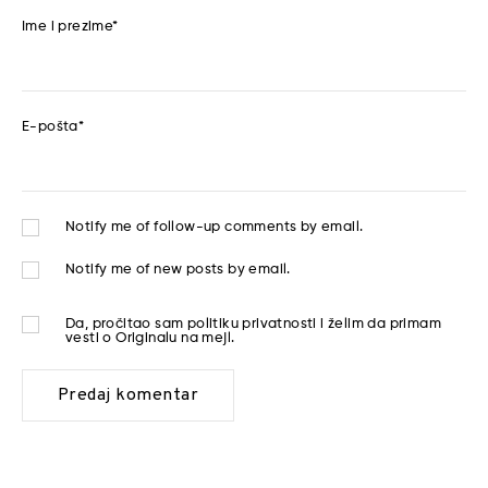
Ime i prezime
*
E-pošta
*
Notify me of follow-up comments by email.
Notify me of new posts by email.
Da, pročitao sam
politiku privatnosti
i želim da primam
vesti o Originalu na mejl.