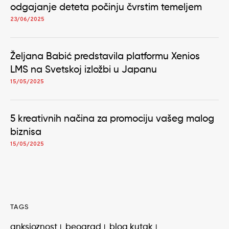
odgajanje deteta počinju čvrstim temeljem
23/06/2025
Željana Babić predstavila platformu Xenios
LMS na Svetskoj izložbi u Japanu
15/05/2025
5 kreativnih načina za promociju vašeg malog
biznisa
15/05/2025
TAGS
anksioznost
beograd
blog kutak