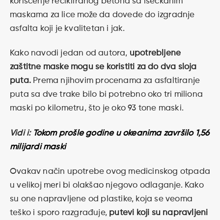
korišćenje recikliranog betona sa iseckanim
maskama za lice može da dovede do izgradnje
asfalta koji je kvalitetan i jak.
Kako navodi jedan od autora,
upotrebljene
zaštitne maske mogu se koristiti za do dva sloja
puta.
Prema njihovim procenama za asfaltiranje
puta sa dve trake bilo bi potrebno oko tri miliona
maski po kilometru, što je oko 93 tone maski.
Vidi i:
Tokom prošle godine u okeanima završilo 1,56
milijardi maski
Ovakav način upotrebe ovog medicinskog otpada
u velikoj meri bi olakšao njegovo odlaganje. Kako
su one napravljene od plastike, koja se veoma
teško i sporo razgrađuje,
putevi koji su napravljeni