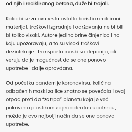
od njih i recikliranog betona, duže bi trajali.
Kako bi se za ovu vrstu asfalta koristio reciklirani
materijal, troškovi izgradnje i održavanja ne bi bili
bi toliko visoki. Autore jedino brine činjenica i na
koju upozoravaju, a to su visoki troškovi
dezinfekcije i transporta maski sa deponija, ali
veruju da je mogućnost da se one ponovo
upotrebe i dalje opravdana.
Od početka pandemije koronavirsa, količina
odbačenih maski za lice znatno se povećala i ovaj
otpad preti da “zatrpa” planetu koja je već
pokrivena plastikom za jednokratnu upotrebu,
možda je ovo najbolji način da se one ponovo
upotrebe.