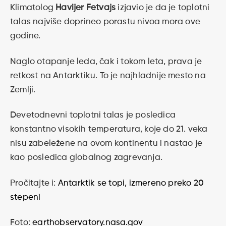
Klimatolog
Havijer Fetvajs
izjavio je da je toplotni
talas najviše doprineo porastu nivoa mora ove
godine.
Naglo otapanje leda, čak i tokom leta, prava je
retkost na Antarktiku. To je najhladnije mesto na
Zemlji.
Devetodnevni toplotni talas je posledica
konstantno visokih temperatura, koje do 21. veka
nisu zabeležene na ovom kontinentu i nastao je
kao posledica globalnog zagrevanja.
Pročitajte i:
Antarktik se topi, izmereno preko 20
stepeni
Foto:
earthobservatory.nasa.gov