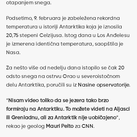
otapanjem snega.
Podsetimo, 9. februara je zabeležena rekordna
temperatura u istoriji Antarktika koja je iznosila
20,75 stepeni Celzijusa. Istog dana u Los Anđelesu
je izmerena identična temperatura, saopštila je
Nasa.
Za nešto više od nedelju dana istopilo se čak 20
odsto snega na ostrvu Orao u severoistočnom
delu Antarktika, poručili su iz
Nasine opservatorije
.
“
Nisam video toliko da se jezera tako brzo
formiraju na Antarktiku. To možete videti na Aljasci
ili Grenladnu, ali za Antarktik nije uobičajeno
“,
rekao je geolog
Mauri Pelto
za
CNN
.