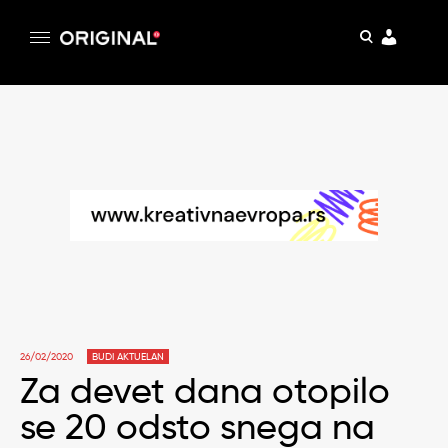
pretraga
Original
Original magazin
Skip
to
content
26/02/2020
BUDI AKTUELAN
Za devet dana otopilo
se 20 odsto snega na