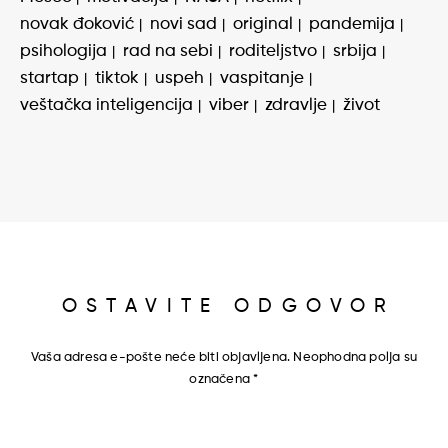
novak đoković
novi sad
original
pandemija
psihologija
rad na sebi
roditeljstvo
srbija
startap
tiktok
uspeh
vaspitanje
veštačka inteligencija
viber
zdravlje
život
OSTAVITE ODGOVOR
Vaša adresa e-pošte neće biti objavljena.
Neophodna polja su
označena
*