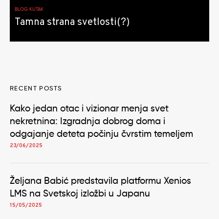
BLOG KUTAK
Tamna strana svetlosti(?)
RECENT POSTS
Kako jedan otac i vizionar menja svet
nekretnina: Izgradnja dobrog doma i
odgajanje deteta počinju čvrstim temeljem
23/06/2025
Željana Babić predstavila platformu Xenios
LMS na Svetskoj izložbi u Japanu
15/05/2025