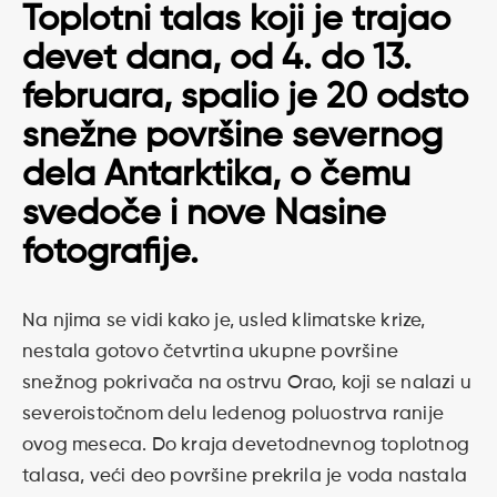
Toplotni talas koji je trajao
devet dana, od 4. do 13.
februara, spalio je 20 odsto
snežne površine severnog
dela Antarktika, o čemu
svedoče i nove Nasine
fotografije.
Na njima se vidi kako je, usled klimatske krize,
nestala gotovo četvrtina ukupne površine
snežnog pokrivača na ostrvu Orao, koji se nalazi u
severoistočnom delu ledenog poluostrva ranije
ovog meseca. Do kraja devetodnevnog toplotnog
talasa, veći deo površine prekrila je voda nastala