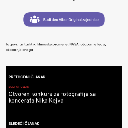
Tagovi:
antarktik
klimaske promene
NASA
otapanje leda
otapanje snega
Kretanje
PRETHODNI ČLANAK
članaka
BUDI AKTUELAN
Otvoren konkurs za fotografije sa
koncerata Nika Kejva
SLEDEĆI ČLANAK