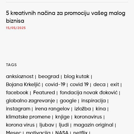
5 kreativnih načina za promociju vašeg malog
biznisa
15/05/2025
TAGS
anksioznost
beograd
blog kutak
Bojana Krkeljić
covid-19
covid 19
deca
exit
facebook
Featured
fondacija novak đoković
globalno zagrevanje
google
inspiracija
instagram
irena rangelov
izložba
kina
klimatske promene
knjige
koronavirus
korona virus
ljubav
ljudi
magazin original
Mesec
motivacija
NASA
netflix