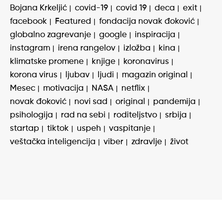
Bojana Krkeljić
covid-19
covid 19
deca
exit
facebook
Featured
fondacija novak đoković
globalno zagrevanje
google
inspiracija
instagram
irena rangelov
izložba
kina
klimatske promene
knjige
koronavirus
korona virus
ljubav
ljudi
magazin original
Mesec
motivacija
NASA
netflix
novak đoković
novi sad
original
pandemija
psihologija
rad na sebi
roditeljstvo
srbija
startap
tiktok
uspeh
vaspitanje
veštačka inteligencija
viber
zdravlje
život