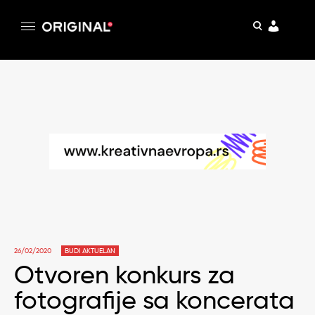
pretraga
Original
Original magazin
Skip
to
content
26/02/2020
BUDI AKTUELAN
Otvoren konkurs za
fotografije sa koncerata