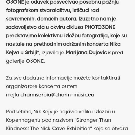
O3ONE je oduvek posvećivao posebnu pažnju
fotografskom stvaralaštvu, ističući rad
savremenih, domaćih autora. Izuzetno nam je
zadovoljstvo da u okviru ciklusa PHOTO3ONE
predstavimo kolektivnu izložbu fotografija, koje su
nastale na prethodnim održanim koncerta Nika
Kejva u Srbiji
“, izjavila je
Marijana Dujović
ispred
galerije O3ONE.
Za sve dodatne informacije možete kontaktirati
organizatore koncerta putem
mejla
charmserbia@charm-music.eu
Podsetimo, Nik Kejv je najavio veliku izložbu u
Kopenhagenu pod nazivom “Stranger Than
Kindness: The Nick Cave Exhibition” koja se otvara