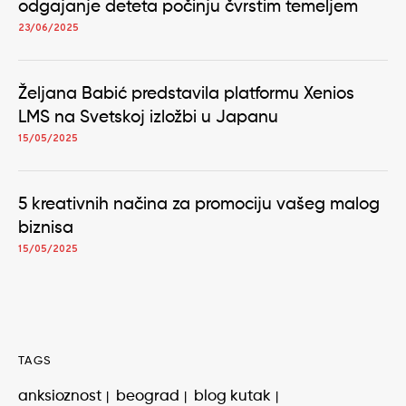
odgajanje deteta počinju čvrstim temeljem
23/06/2025
Željana Babić predstavila platformu Xenios
LMS na Svetskoj izložbi u Japanu
15/05/2025
5 kreativnih načina za promociju vašeg malog
biznisa
15/05/2025
TAGS
anksioznost
beograd
blog kutak