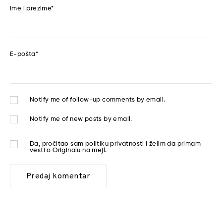
Ime i prezime
*
E-pošta
*
Notify me of follow-up comments by email.
Notify me of new posts by email.
Da, pročitao sam
politiku privatnosti
i želim da primam
vesti o Originalu na mejl.