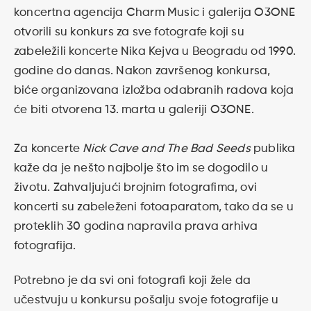
koncertna agencija Charm Music i galerija O3ONE
otvorili su konkurs za sve fotografe koji su
zabeležili koncerte Nika Kejva u Beogradu od 1990.
godine do danas. Nakon završenog konkursa,
biće organizovana izložba odabranih radova koja
će biti otvorena 13. marta u galeriji O3ONE.
Za koncerte
Nick Cave and The Bad Seeds
publika
kaže da je nešto najbolje što im se dogodilo u
životu. Zahvaljujući brojnim fotografima, ovi
koncerti su zabeleženi fotoaparatom, tako da se u
proteklih 30 godina napravila prava arhiva
fotografija.
Potrebno je da svi oni fotografi koji žele da
učestvuju u konkursu pošalju svoje fotografije u