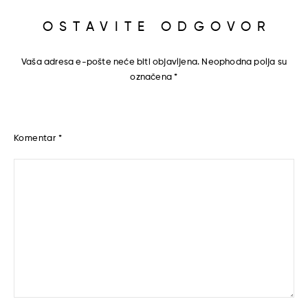
OSTAVITE ODGOVOR
Vaša adresa e-pošte neće biti objavljena.
Neophodna polja su
označena
*
Komentar
*