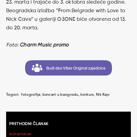
23. marta i trajaće do 3. oktobra sledeće godine.
Beogradska izložba “From Belgrade with Love to
Nick Cave” u galeriji O3ONE biće otvorena od 13.
do 20. marta.
Foto:
Charm Music promo
Tagovi:
fotografije
koncert u beogradu
konkurs
Nik Kejv
Kretanje
PRETHODNI ČLANAK
članaka
BUDI AKTUELAN