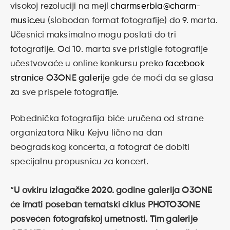
visokoj rezoluciji na mejl
charmserbia@charm-
music.eu
(slobodan format fotografije) do 9. marta.
Učesnici maksimalno mogu poslati do tri
fotografije. Od 10. marta sve pristigle fotografije
učestvovaće u online konkursu preko
facebook
stranice O3ONE galerije
gde će moći da se glasa
za sve prispele fotografije.
Pobednička fotografija biće uručena od strane
organizatora Niku Kejvu lično na dan
beogradskog koncerta, a fotograf će dobiti
specijalnu propusnicu za koncert.
“
U ovkiru izlagačke 2020. godine galerija O3ONE
će imati poseban tematski ciklus PHOTO3ONE
posvećen fotografskoj umetnosti. Tim galerije