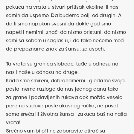
pokuca na vrata u stvari pritisak okoline ili nas
samih da uspemo. Da budemo bolji od drugih. A
da li smo napokon svesni da dokle god smo
napeti i nemirni, znači da nismo pristuni, da nismo
sami sa sobom u saglasju, i da tako nećemo moći
da prepoznamo znak za šansu, za uspeh.
Ta vrata su granica slobode, tuđe u odnosu na
nas i naše u odnosu na druge.
Kada smo smireni, dobronamerni i gledamo svoja
posla, nema razloga da nas jednog dana tako
zaigrane i podavijenih rukava dok možda veselo
peremo sudove posle ukusnog ručka, ne poseti
sama sreća ili životna šansa i zakuca baš na naša
vrata!
Srećno vam bilo! I ne zaboravite otirač sa