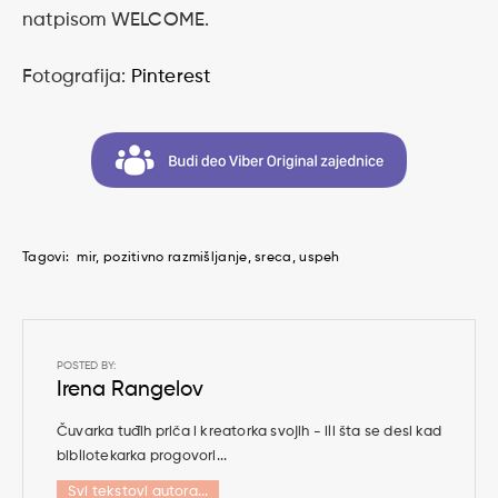
natpisom WELCOME.
Fotografija:
Pinterest
Tagovi:
mir
pozitivno razmišljanje
sreca
uspeh
POSTED BY:
Irena Rangelov
Čuvarka tuđih priča i kreatorka svojih - ili šta se desi kad
bibliotekarka progovori...
Svi tekstovi autora...