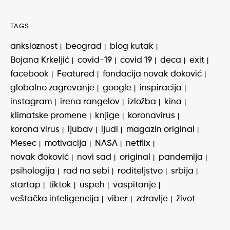
TAGS
anksioznost
beograd
blog kutak
Bojana Krkeljić
covid-19
covid 19
deca
exit
facebook
Featured
fondacija novak đoković
globalno zagrevanje
google
inspiracija
instagram
irena rangelov
izložba
kina
klimatske promene
knjige
koronavirus
korona virus
ljubav
ljudi
magazin original
Mesec
motivacija
NASA
netflix
novak đoković
novi sad
original
pandemija
psihologija
rad na sebi
roditeljstvo
srbija
startap
tiktok
uspeh
vaspitanje
veštačka inteligencija
viber
zdravlje
život