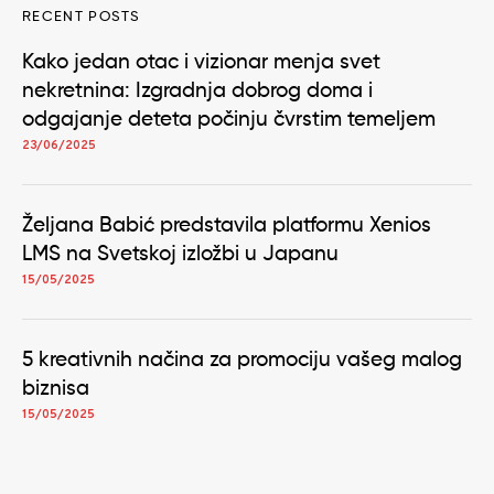
RECENT POSTS
Kako jedan otac i vizionar menja svet
nekretnina: Izgradnja dobrog doma i
odgajanje deteta počinju čvrstim temeljem
23/06/2025
Željana Babić predstavila platformu Xenios
LMS na Svetskoj izložbi u Japanu
15/05/2025
5 kreativnih načina za promociju vašeg malog
biznisa
15/05/2025