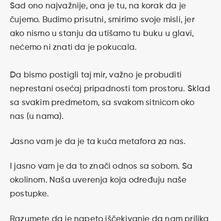
Sad ono najvažnije, ona je tu, na korak da je
čujemo. Budimo prisutni, smirimo svoje misli, jer
ako nismo u stanju da utišamo tu buku u glavi,
nećemo ni znati da je pokucala.
Da bismo postigli taj mir, važno je probuditi
neprestani osećaj pripadnosti tom prostoru. Sklad
sa svakim predmetom, sa svakom sitnicom oko
nas (u nama).
Jasno vam je da je ta kuća metafora za nas.
I jasno vam je da to znači odnos sa sobom. Sa
okolinom. Naša uverenja koja određuju naše
postupke.
Razumete da je napeto iščekivanje da nam prilika