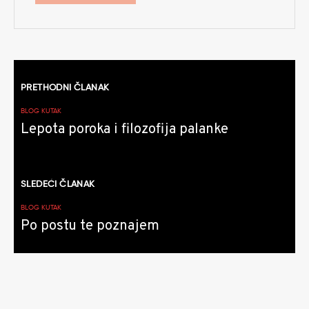
Kretanje
PRETHODNI ČLANAK
članaka
BLOG KUTAK
Lepota poroka i filozofija palanke
SLEDEĆI ČLANAK
BLOG KUTAK
Po postu te poznajem