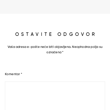
OSTAVITE ODGOVOR
Vaša adresa e-pošte neće biti objavljena.
Neophodna polja su
označena
*
Komentar
*