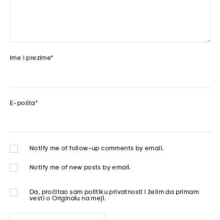
Ime i prezime
*
E-pošta
*
Notify me of follow-up comments by email.
Notify me of new posts by email.
Da, pročitao sam
politiku privatnosti
i želim da primam
vesti o Originalu na mejl.