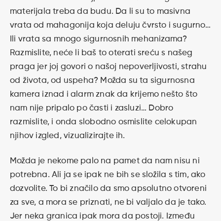
materijala treba da budu. Da li su to masivna
vrata od mahagonija koja deluju čvrsto i sugurno…
Ili vrata sa mnogo sigurnosnih mehanizama?
Razmislite, neće li baš to oterati sreću s našeg
praga jer joj govori o našoj nepoverljivosti, strahu
od života, od uspeha? Možda su ta sigurnosna
kamera iznad i alarm znak da krijemo nešto što
nam nije pripalo po časti i zasluzi… Dobro
razmislite, i onda slobodno osmislite celokupan
njihov izgled, vizualizirajte ih.
Možda je nekome palo na pamet da nam nisu ni
potrebna. Ali ja se ipak ne bih se složila s tim, ako
dozvolite. To bi značilo da smo apsolutno otvoreni
za sve, a mora se priznati, ne bi valjalo da je tako.
Jer neka granica ipak mora da postoji. Između