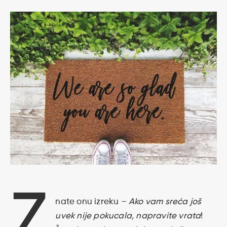
Z
nate onu izreku –
Ako vam sreća još
uvek nije pokucala, napravite vrata
!