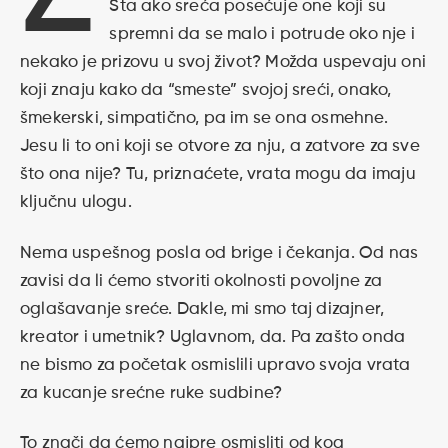
Šta ako sreća posećuje one koji su
spremni da se malo i potrude oko nje i
nekako je prizovu u svoj život? Možda uspevaju oni
koji znaju kako da “smeste” svojoj sreći, onako,
šmekerski, simpatično, pa im se ona osmehne.
Jesu li to oni koji se otvore za nju, a zatvore za sve
što ona nije? Tu, priznaćete, vrata mogu da imaju
ključnu ulogu.
Nema uspešnog posla od brige i čekanja. Od nas
zavisi da li ćemo stvoriti okolnosti povoljne za
oglašavanje sreće. Dakle, mi smo taj dizajner,
kreator i umetnik? Uglavnom, da. Pa zašto onda
ne bismo za početak osmislili upravo svoja vrata
za kucanje srećne ruke sudbine?
To znači da ćemo najpre osmisliti od kog