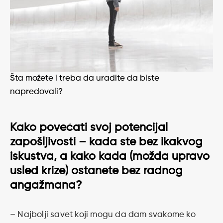
Šta možete i treba da uradite da biste
napredovali?
Kako povećati svoj potencijal
zapošljivosti – kada ste bez ikakvog
iskustva, a kako kada (možda upravo
usled krize) ostanete bez radnog
angažmana?
– Najbolji savet koji mogu da dam svakome ko