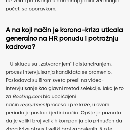
turizma i putovanja u narednoj godini već mogla
početi sa oporavkom.
A na koji način je korona-kriza uticala
generalno na HR ponudu i potražnju
kadrova?
– U skladu sa „zatvaranjem” i distanciranjem,
proces intervjuisanja kandidata se promenio.
Poslodavci su širom sveta presli na video-
intervjuisanje kao glavni metod selekcije. Iako je to
za
Booking.com
bio uobičajeni
način
recruitment
procesa i pre krize, u ovom
periodu je postao i jedini način. Opšte je poznato
da je veliki broj velikih kompanija bio prinuđen da
zbog krize otpusti veliki broj zaposlenih, što je