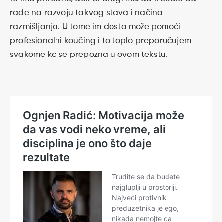
rade na razvoju takvog stava i načina
razmišljanja. U tome im dosta može pomoći
profesionalni koučing i to toplo preporučujem
svakome ko se prepozna u ovom tekstu.