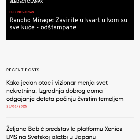
SLEDEĆI ČLANAK
BUDI INOVATIVAN
Rancho Mirage: Zavirite u kvart u kom su
sve kuće - odštampane
RECENT POSTS
Kako jedan otac i vizionar menja svet
nekretnina: Izgradnja dobrog doma i
odgajanje deteta počinju čvrstim temeljem
23/06/2025
Željana Babić predstavila platformu Xenios
LMS na Svetskoj izložbi u Japanu