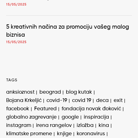
15/05/2025
5 kreativnih načina za promociju vašeg malog
biznisa
15/05/2025
TAGS
anksioznost
beograd
blog kutak
Bojana Krkeljić
covid-19
covid 19
deca
exit
facebook
Featured
fondacija novak đoković
globalno zagrevanje
google
inspiracija
instagram
irena rangelov
izložba
kina
klimatske promene
knjige
koronavirus