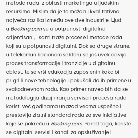
metoda rada iz oblasti marketinga u ljudskim
resursima. Mislim da je to možda i kvalitativno
najveća razlika između ove dve industrije. Ljudi
u
Booking.com
su u potpunosti digitalno
orijentisani, i sami traže procese i metode rada
koji su u potpunosti digitalni. Dok sa druge strane,
u telekomunikacionom sektoru se još uvek odvija
proces transformacije i tranzicije u digitalnu
oblast, te se vrši edukacija zaposlenih kako bi
prigrlili nove tehnologije i pokušali da ih primene u
svakodnevnom radu. Kao primer naveo bih da se
metodologija dizajniranja servisa i procesa rada
koristi već godinama unazad veoma uspešno i
prestavlja zlatni standard rada za sve inicijative
koje se pokreću u
Booking.com
. Pored toga, koriste
se digitalni servisi i kanali za opsluživanje i