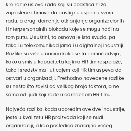
kreiranje uslova rada koji su podsticajni za
zaposlene i timove da postignu uspeh u svom
radu, a drugi domen je otklanjanje organizacionih
i interpersonalnih blokada koje se mogu naći na
tom putu. U suštini, ta osnova je ista svuda, pa
tako i u telekomunikacijama i u digitalnoj industriji.
Razlike su više u načinu kako se ta pomoć odvija,
kako u smislu kapaciteta kojima HR tim raspolaže,
tako i sredstvima i uticajem koji HR tim uspeva da
ostvari u organizaciji. Prethodno navedene razlike
su nešto što zavisi od velikog broja faktora, a ne
samo od ljudi koji rade u određenom HR timu.
Najveća razlika, kada uporedim ove dve industrije,
jeste u kvalitetu HR proizvoda koji se nudi
organizaciji, a kao posledica značajno većeg