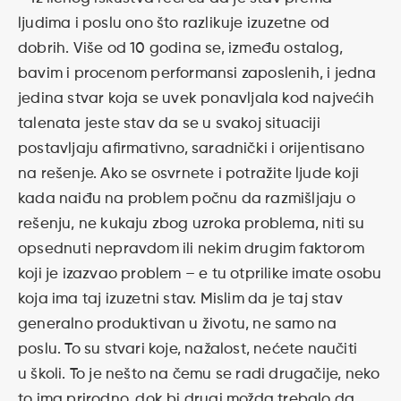
ljudima i poslu ono što razlikuje izuzetne od
dobrih. Više od 10 godina se, između ostalog,
bavim i procenom performansi zaposlenih, i jedna
jedina stvar koja se uvek ponavljala kod najvećih
talenata jeste stav da se u svakoj situaciji
postavljaju afirmativno, saradnički i orijentisano
na rešenje. Ako se osvrnete i potražite ljude koji
kada naiđu na problem počnu da razmišljaju o
rešenju, ne kukaju zbog uzroka problema, niti su
opsednuti nepravdom ili nekim drugim faktorom
koji je izazvao problem – e tu otprilike imate osobu
koja ima taj izuzetni stav. Mislim da je taj stav
generalno produktivan u životu, ne samo na
poslu. To su stvari koje, nažalost, nećete naučiti
u školi. To je nešto na čemu se radi drugačije, neko
to ima prirodno, dok bi drugi možda trebalo da