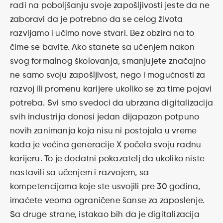
radi na poboljšanju svoje zapošljivosti jeste da ne
zaboravi da je potrebno da se celog života
razvijamo i učimo nove stvari. Bez obzira na to
čime se bavite. Ako stanete sa učenjem nakon
svog formalnog školovanja, smanjujete značajno
ne samo svoju zapošljivost, nego i mogućnosti za
razvoj ili promenu karijere ukoliko se za time pojavi
potreba. Svi smo svedoci da ubrzana digitalizacija
svih industrija donosi jedan dijapazon potpuno
novih zanimanja koja nisu ni postojala u vreme
kada je većina generacije X počela svoju radnu
karijeru. To je dodatni pokazatelj da ukoliko niste
nastavili sa učenjem i razvojem, sa
kompetencijama koje ste usvojili pre 30 godina,
imaćete veoma ograničene šanse za zaposlenje.
Sa druge strane, istakao bih da je digitalizacija