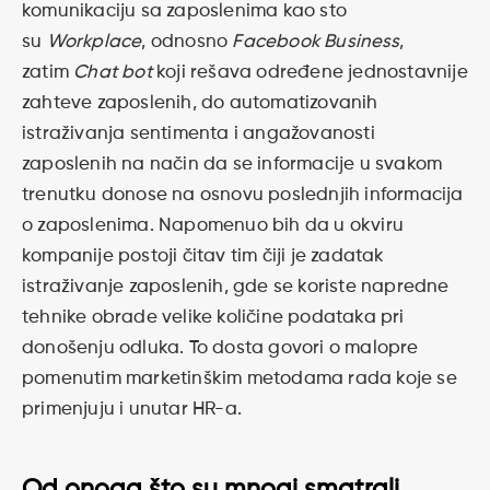
komunikaciju sa zaposlenima kao sto
su
Workplace
, odnosno
Facebook Business
,
zatim
Chat bot
koji rešava određene jednostavnije
zahteve zaposlenih, do automatizovanih
istraživanja sentimenta i angažovanosti
zaposlenih na način da se informacije u svakom
trenutku donose na osnovu poslednjih informacija
o zaposlenima. Napomenuo bih da u okviru
kompanije postoji čitav tim čiji je zadatak
istraživanje zaposlenih, gde se koriste napredne
tehnike obrade velike količine podataka pri
donošenju odluka. To dosta govori o malopre
pomenutim marketinškim metodama rada koje se
primenjuju i unutar HR-a.