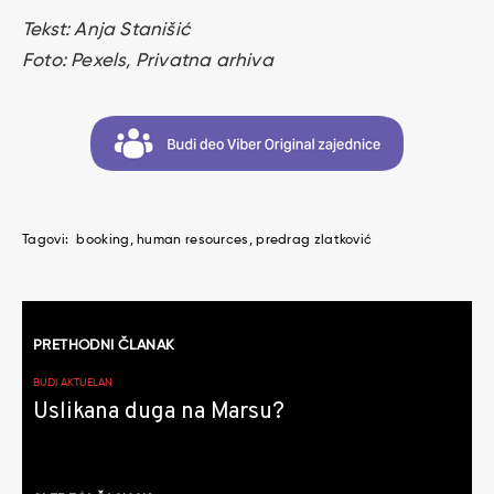
Tekst: Anja Stanišić
Foto: Pexels, Privatna arhiva
Tagovi:
booking
human resources
predrag zlatković
Kretanje
PRETHODNI ČLANAK
članaka
BUDI AKTUELAN
Uslikana duga na Marsu?