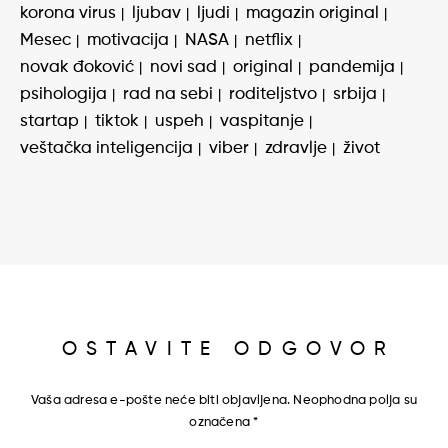
korona virus
ljubav
ljudi
magazin original
Mesec
motivacija
NASA
netflix
novak đoković
novi sad
original
pandemija
psihologija
rad na sebi
roditeljstvo
srbija
startap
tiktok
uspeh
vaspitanje
veštačka inteligencija
viber
zdravlje
život
OSTAVITE ODGOVOR
Vaša adresa e-pošte neće biti objavljena.
Neophodna polja su
označena
*