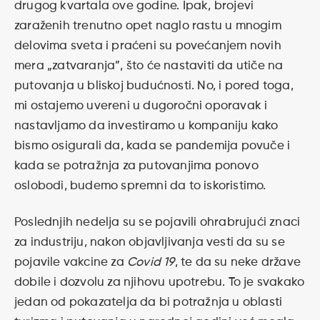
drugog kvartala ove godine. Ipak, brojevi
zaraženih trenutno opet naglo rastu u mnogim
delovima sveta i praćeni su povećanjem novih
mera „zatvaranja”, što će nastaviti da utiče na
putovanja u bliskoj budućnosti. No, i pored toga,
mi ostajemo uvereni u dugoročni oporavak i
nastavljamo da investiramo u kompaniju kako
bismo osigurali da, kada se pandemija povuče i
kada se potražnja za putovanjima ponovo
oslobodi, budemo spremni da to iskoristimo.
Poslednjih nedelja su se pojavili ohrabrujući znaci
za industriju, nakon objavljivanja vesti da su se
pojavile vakcine za
Covid 19
, te da su neke države
dobile i dozvolu za njihovu upotrebu. To je svakako
jedan od pokazatelja da bi potražnja u oblasti