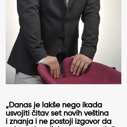
„Danas je lakše nego ikada
usvojiti čitav set novih veština
i znanja i ne postoji izgovor da