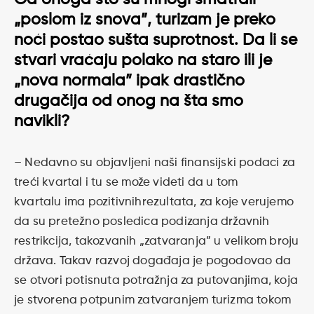
Od onoga što su mnogi smatrali
„poslom iz snova”, turizam je preko
noći postao sušta suprotnost. Da li se
stvari vraćaju polako na staro ili je
„nova normala” ipak drastično
drugačija od onog na šta smo
navikli?
– Nedavno su objavljeni naši finansijski podaci za
treći kvartal i tu se može videti da u tom
kvartalu ima pozitivnihrezultata, za koje verujemo
da su pretežno posledica podizanja državnih
restrikcija, takozvanih „zatvaranja” u velikom broju
država. Takav razvoj događaja je pogodovao da
se otvori potisnuta potražnja za putovanjima, koja
je stvorena potpunim zatvaranjem turizma tokom