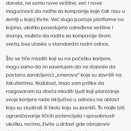
donela, ne samo nove veštine, već i nove
mogućnosti da radite za kompanije koje čak nisu u
zemlji u kojoj živite. Već dugo postoje platforme na
kojima, ukoliko posedujete određene veštine i
znanja, možete da radite za kompanije širom
sveta, bez ulaska u standardni radni odnos.
Što se tiče mladih koji su na početku karijere,
mogu samo da im savetujem da ne dozvole da
postanu zarobljenici „smerova” koje su završili na
fakultetima. Nažalost, imao sam prilike da
razgovaram sa dosta mladih ljudi koji planiranje
svoje karijere rade isključivo u odnosu na oblast
koju su studirali ili školu koju su završili. To može biti
ograničavanje ličnih potencijala i sposobnosti
ukoliko, recimo, živite u državi gde obrazovni