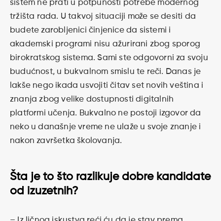
sistem ne prati u potpunosti potrebe modernog
tržišta rada. U takvoj situaciji može se desiti da
budete zarobljenici činjenice da sistemi i
akademski programi nisu ažurirani zbog sporog
birokratskog sistema. Sami ste odgovorni za svoju
budućnost, u bukvalnom smislu te reči. Danas je
lakše nego ikada usvojiti čitav set novih veština i
znanja zbog velike dostupnosti digitalnih
platformi učenja. Bukvalno ne postoji izgovor da
neko u današnje vreme ne ulaže u svoje znanje i
nakon završetka školovanja.
Šta je to što razlikuje dobre kandidate
od izuzetnih?
– Iz ličnog iskustva reći ću da je stav prema