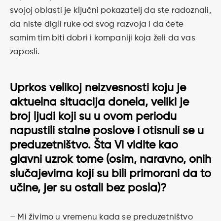
svojoj oblasti je ključni pokazatelj da ste radoznali,
da niste digli ruke od svog razvoja i da ćete
samim tim biti dobri i kompaniji koja želi da vas
zaposli.
Uprkos velikoj neizvesnosti koju je
aktuelna situacija donela, veliki je
broj ljudi koji su u ovom periodu
napustili stalne poslove i otisnuli se u
preduzetništvo. Šta Vi vidite kao
glavni uzrok tome (osim, naravno, onih
slučajevima koji su bili primorani da to
učine, jer su ostali bez posla)?
– Mi živimo u vremenu kada se preduzetništvo