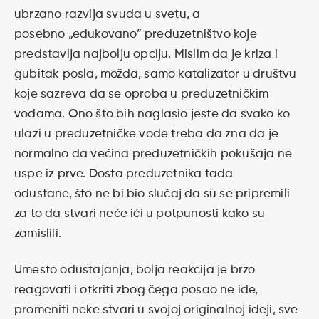
ubrzano razvija svuda u svetu, a
posebno „edukovano” preduzetništvo koje
predstavlja najbolju opciju. Mislim da je kriza i
gubitak posla, možda, samo katalizator u društvu
koje sazreva da se oproba u preduzetničkim
vodama. Ono što bih naglasio jeste da svako ko
ulazi u preduzetničke vode treba da zna da je
normalno da većina preduzetničkih pokušaja ne
uspe iz prve. Dosta preduzetnika tada
odustane, što ne bi bio slučaj da su se pripremili
za to da stvari neće ići u potpunosti kako su
zamislili.
Umesto odustajanja, bolja reakcija je brzo
reagovati i otkriti zbog čega posao ne ide,
promeniti neke stvari u svojoj originalnoj ideji, sve