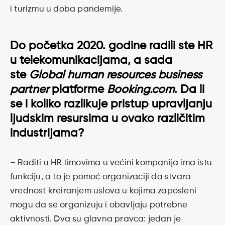
i turizmu u doba pandemije.
Do početka 2020. godine radili ste HR
u telekomunikacijama, a sada
ste
Global human resources business
partner
platforme
Booking.com
. Da li
se i koliko razlikuje pristup upravljanju
ljudskim resursima u ovako različitim
industrijama?
– Raditi u HR timovima u većini kompanija ima istu
funkciju, a to je pomoć organizaciji da stvara
vrednost kreiranjem uslova u kojima zaposleni
mogu da se organizuju i obavljaju potrebne
aktivnosti. Dva su glavna pravca: jedan je