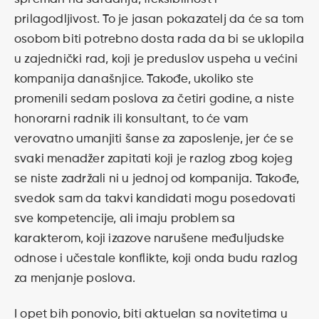
prilagodljivost. To je jasan pokazatelj da će sa tom
osobom biti potrebno dosta rada da bi se uklopila
u zajednički rad, koji je preduslov uspeha u većini
kompanija današnjice. Takođe, ukoliko ste
promenili sedam poslova za četiri godine, a niste
honorarni radnik ili konsultant, to će vam
verovatno umanjiti šanse za zaposlenje, jer će se
svaki menadžer zapitati koji je razlog zbog kojeg
se niste zadržali ni u jednoj od kompanija. Takođe,
svedok sam da takvi kandidati mogu posedovati
sve kompetencije, ali imaju problem sa
karakterom, koji izazove narušene međuljudske
odnose i učestale konflikte, koji onda budu razlog
za menjanje poslova.
I opet bih ponovio, biti aktuelan sa novitetima u