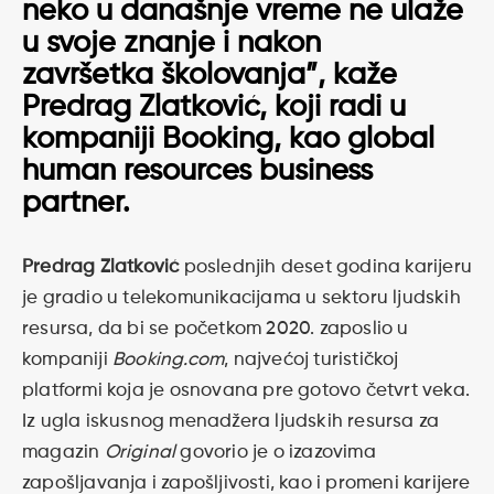
neko u današnje vreme ne ulaže
u svoje znanje i nakon
završetka školovanja”, kaže
Predrag Zlatković, koji radi u
kompaniji Booking, kao global
human resources business
partner.
Predrag Zlatković
poslednjih deset godina karijeru
je gradio u telekomunikacijama u sektoru ljudskih
resursa, da bi se početkom 2020. zaposlio u
kompaniji
Booking.com
, najvećoj turističkoj
platformi koja je osnovana pre gotovo četvrt veka.
Iz ugla iskusnog menadžera ljudskih resursa za
magazin
Original
govorio je o izazovima
zapošljavanja i zapošljivosti, kao i promeni karijere