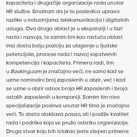
kapaciteta i drugačije organizacije rada unutar
HR službe. Smatram da je to posledica upravo
razlike u industrijama telekomunikacija i digitalnih
usluga. Ova druga oblast je u ekspanziji i u fazi
rasta i razvoja, te samim tim kao rastuća oblast
ima dosta bolju poziciju za ulaganje u ljudske
potencijale, procese rada i razvoj sopstvenih
kompetencija i kapaciteta. Primera radi, tim
u
Booking.com
je značajno veći, ne samo kad se
uzme nominalni broj zaposlenih u obzir, već i kad
se uzme u obzir odnos broja HR zaposlenih i broja
ostalih zaposlenih u kompaniji. Samim tim nivo
specijalizacije poslova unutar HR tima je značajno
veći. To dosta olakšava posao, ali i podiže kvalitet
rada i podrške koja se pruža ostatku organizacije.
Druga stvar koju bih istakao jeste stepen primene