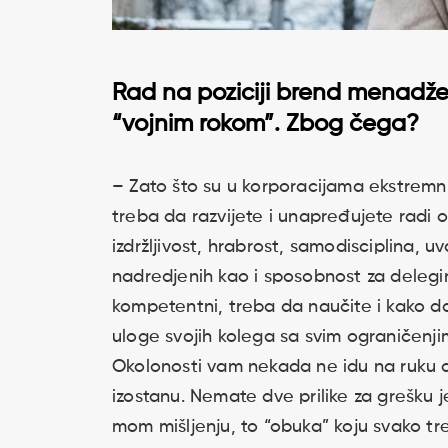
Rad na poziciji brend menadže
“vojnim rokom”. Zbog čega?
– Zato što su u korporacijama ekstremni u
treba da razvijete i unapređujete radi 
izdržljivost, hrabrost, samodisciplina, u
nadredjenih kao i sposobnost za delegir
kompetentni, treba da naučite i kako da 
uloge svojih kolega sa svim ograničenji
Okolonosti vam nekada ne idu na ruku a
izostanu. Nemate dve prilike za grešku j
mom mišljenju, to “obuka” koju svako tr