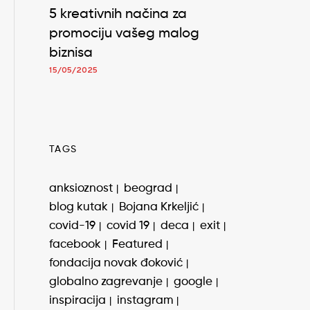
5 kreativnih načina za
promociju vašeg malog
biznisa
15/05/2025
TAGS
anksioznost
beograd
blog kutak
Bojana Krkeljić
covid-19
covid 19
deca
exit
facebook
Featured
fondacija novak đoković
globalno zagrevanje
google
inspiracija
instagram