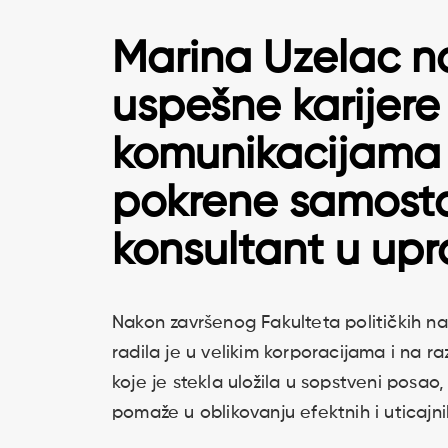
Marina Uzelac n
uspešne karijere
komunikacijama 
pokrene samostal
konsultant u upr
Nakon završenog Fakulteta političkih na
radila je u velikim korporacijama i na ra
koje je stekla uložila u sopstveni posao,
pomaže u oblikovanju efektnih i uticajn