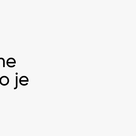
 ne
o je