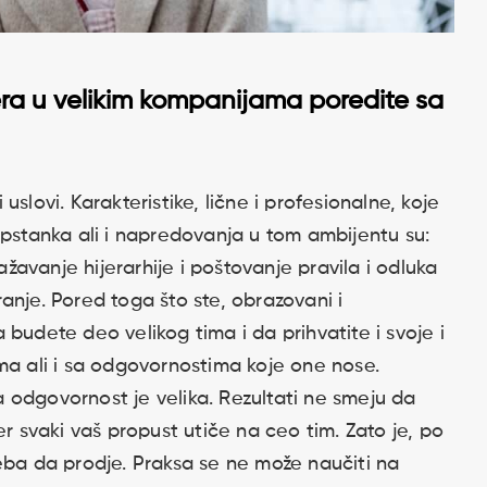
ra u velikim kompanijama poredite sa
slovi. Karakteristike, lične i profesionalne, koje
opstanka ali i napredovanja u tom ambijentu su:
važavanje hijerarhije i poštovanje pravila i odluka
anje. Pored toga što ste, obrazovani i
budete deo velikog tima i da prihvatite i svoje i
ma ali i sa odgovornostima koje one nose.
 odgovornost je velika. Rezultati ne smeju da
er svaki vaš propust utiče na ceo tim. Zato je, po
eba da prodje. Praksa se ne može naučiti na