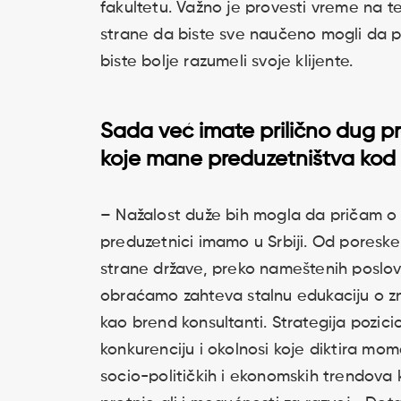
fakultetu. Važno je provesti vreme na te
strane da biste sve naučeno mogli da 
biste bolje razumeli svoje klijente.
Sada već imate prilično dug pr
koje mane preduzetništva kod
– Nažalost duže bih mogla da pričam o
preduzetnici imamo u Srbiji. Od poreske
strane države, preko nameštenih poslova
obraćamo zahteva stalnu edukaciju o zn
kao brend konsultanti. Strategija pozic
konkurenciju i okolnosi koje diktira mom
socio-političkih i ekonomskih trendova