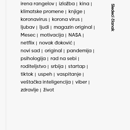
irena rangelov
izložba
kina
Sledeći članak
klimatske promene
knjige
koronavirus
korona virus
ljubav
ljudi
magazin original
Mesec
motivacija
NASA
netflix
novak đoković
novi sad
original
pandemija
psihologija
rad na sebi
roditeljstvo
srbija
startap
tiktok
uspeh
vaspitanje
veštačka inteligencija
viber
zdravlje
život