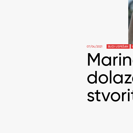
07/04/2021
BUDI USPEŠAN
Marin
dolaz
stvori