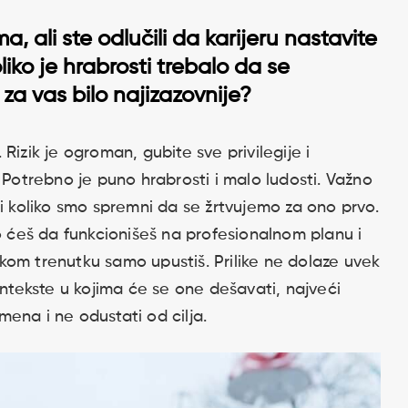
a, ali ste odlučili da karijeru nastavite
iko je hrabrosti trebalo da se
 za vas bilo najizazovnije?
Rizik je ogroman, gubite sve privilegije i
 Potrebno je puno hrabrosti i malo ludosti. Važno
 i koliko smo spremni da se žrtvujemo za ono prvo.
ko ćeš da funkcionišeš na profesionalnom planu i
kom trenutku samo upustiš. Prilike ne dolaze uvek
ontekste u kojima će se one dešavati, najveći
emena i ne odustati od cilja.