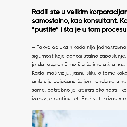
Radili ste u velikim korporacijam
samostalno, kao konsultant. Kol
“pustite” i šta je u tom procesu
– Takva odluka nikada nije jednostavna. 
sigurnost koje donosi stalno zaposlenje.
je da razgraničimo šta želimo a šta ne…
Kada imaš viziju, jasnu sliku o tome ka
ambiciju pojačanu željom, onda se u ne
same, potrebno je kreirati okolnosti i k
izazov je kontinuitet. Preživeti krizna vr