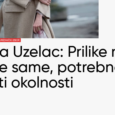
UREDNIČKI IZBOR
a Uzelac: Prilike
e same, potrebn
ti okolnosti