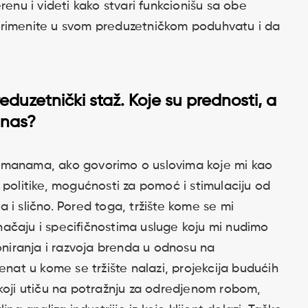
renu i videti kako stvari funkcionišu sa obe
primenite u svom preduzetničkom poduhvatu i da
eduzetnički staž. Koje su prednosti, a
 nas?
 manama, ako govorimo o uslovima koje mi kao
 politike, mogućnosti za pomoć i stimulaciju od
 i slično. Pored toga, tržište kome se mi
ačaju i specifičnostima usluge koju mi nudimo
ioniranja i razvoja brenda u odnosu na
enat u kome se tržište nalazi, projekcija budućih
 koji utiču na potražnju za odredjenom robom,