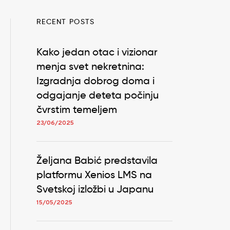
RECENT POSTS
Kako jedan otac i vizionar
menja svet nekretnina:
Izgradnja dobrog doma i
odgajanje deteta počinju
čvrstim temeljem
23/06/2025
Željana Babić predstavila
platformu Xenios LMS na
Svetskoj izložbi u Japanu
15/05/2025