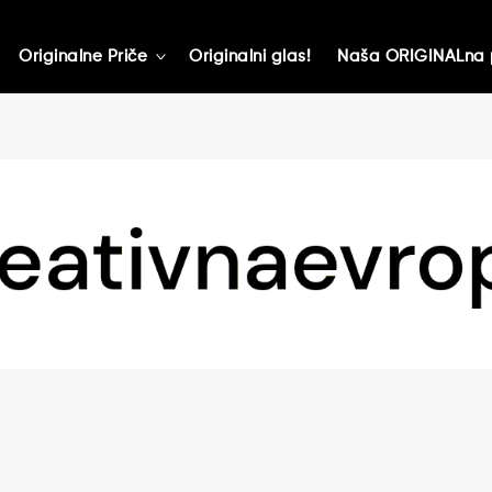
Originalne Priče
Originalni glas!
Naša ORIGINALna 
toggle
child
menu