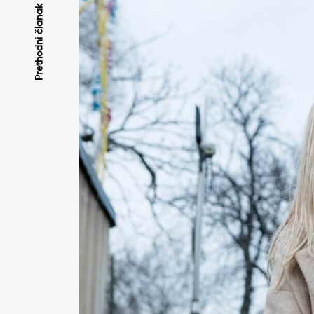
Kretanje
Prethodni članak
članaka