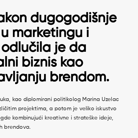
akon dugogodišnje
 u marketingu i
odlučila je da
ni biznis kao
avljanju brendom.
uka, kao diplomirani politikolog Marina Uzelac
zličitim projektima, a potom je veliko iskustvo
 gde kombinujući kreativne i strateške ideje,
ih brendova.