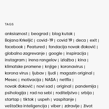
TAGS
anksioznost
beograd
blog kutak
Bojana Krkeljić
covid-19
covid 19
deca
exit
facebook
Featured
fondacija novak đoković
globalno zagrevanje
google
inspiracija
instagram
irena rangelov
izložba
kina
klimatske promene
knjige
koronavirus
korona virus
ljubav
ljudi
magazin original
Mesec
motivacija
NASA
netflix
novak đoković
novi sad
original
pandemija
psihologija
rad na sebi
roditeljstvo
srbija
startap
tiktok
uspeh
vaspitanje
veštačka inteligencija
viber
zdravlje
život