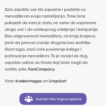
Zato zapišite sve što zapazite i podelite sa
menadžerom svoja razmišljanja. Time čete
pokazati da vam je stalo, ne samo do sopstvene
uloge, već i do celokupnog odeljenja i kompanije.
Deo odgovornosti menadžera, na kraju krajeva,
jeste da prenosi znanje drugima bez zadrške.
Osim toga, steći ćete poverenje kolega i
poštovanje menadžera. To je recept za dug,
uspešan odnos sa timom koji biste mogli da
vodite, piše
FastCompany
.
Foto:
krakenimages
on
Unsplash