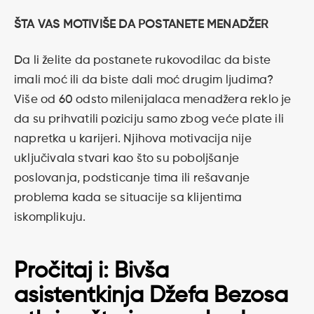
ŠTA VAS MOTIVIŠE DA POSTANETE MENADŽER
Da li želite da postanete rukovodilac da biste
imali moć ili da biste dali moć drugim ljudima?
Više od 60 odsto milenijalaca menadžera reklo je
da su prihvatili poziciju samo zbog veće plate ili
napretka u karijeri. Njihova motivacija nije
uključivala stvari kao što su poboljšanje
poslovanja, podsticanje tima ili rešavanje
problema kada se situacije sa klijentima
iskomplikuju.
Pročitaj i:
Bivša
asistentkinja Džefa Bezosa