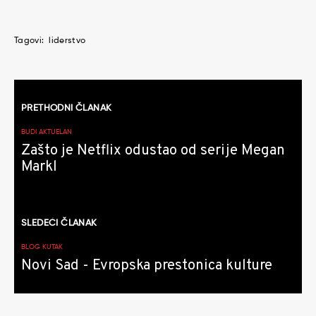
Tagovi:
liderstvo
Kretanje
PRETHODNI ČLANAK
članaka
BUDI AKTUELAN
Zašto je Netflix odustao od serije Megan
Markl
SLEDEĆI ČLANAK
BLOG KUTAK
Novi Sad - Evropska prestonica kulture