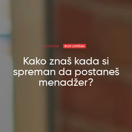
04/05/2022
BUDI USPEŠAN
Kako znaš kada si
spreman da postaneš
menadžer?