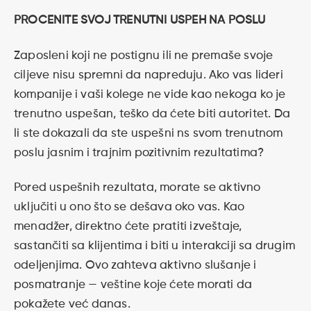
PROCENITE SVOJ TRENUTNI USPEH NA POSLU
Zaposleni koji ne postignu ili ne premaše svoje
ciljeve nisu spremni da napreduju. Ako vas lideri
kompanije i vaši kolege ne vide kao nekoga ko je
trenutno uspešan, teško da ćete biti autoritet. Da
li ste dokazali da ste uspešni ns svom trenutnom
poslu jasnim i trajnim pozitivnim rezultatima?
Pored uspešnih rezultata, morate se aktivno
uključiti u ono što se dešava oko vas. Kao
menadžer, direktno ćete pratiti izveštaje,
sastančiti sa klijentima i biti u interakciji sa drugim
odeljenjima. Ovo zahteva aktivno slušanje i
posmatranje — veštine koje ćete morati da
pokažete već danas.