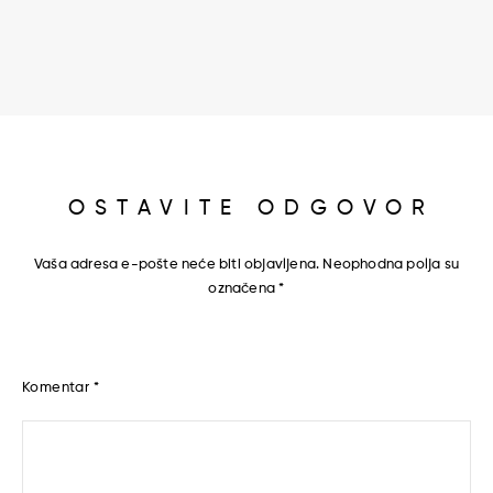
OSTAVITE ODGOVOR
Vaša adresa e-pošte neće biti objavljena.
Neophodna polja su
označena
*
Komentar
*