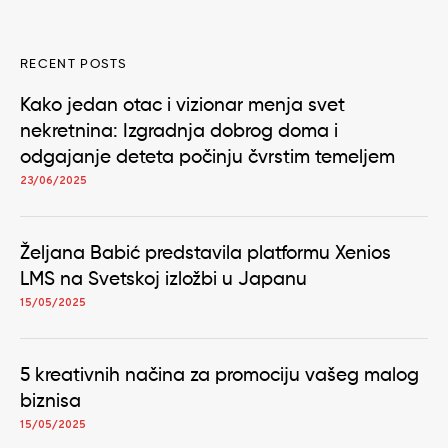
RECENT POSTS
Kako jedan otac i vizionar menja svet
nekretnina: Izgradnja dobrog doma i
odgajanje deteta počinju čvrstim temeljem
23/06/2025
Željana Babić predstavila platformu Xenios
LMS na Svetskoj izložbi u Japanu
15/05/2025
5 kreativnih načina za promociju vašeg malog
biznisa
15/05/2025