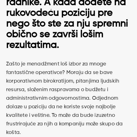
radnike. A kada dođete na
rukovodeću poziciju pre
nego što ste za nju spremni
obično se završi lošim
rezultatima.
Zašto je menadžment loš izbor za mnoge
fantastične operativce? Moraju da se bave
korporativnom birokratijom, pitanjima ljudskih
resursa, složenim raspravama o budžetu i
administrativnim odgovornostima. Odjednom
dolaze u poziciju da ne koriste svoje najbolje
kvalitete i veštine. To može da bude izuzetno
frustrirajuće za njih a kompaniju može skupo da
košta.