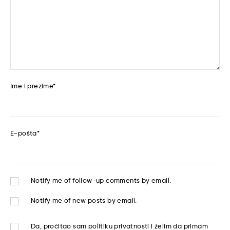
Ime i prezime
*
E-pošta
*
Notify me of follow-up comments by email.
Notify me of new posts by email.
Da, pročitao sam
politiku privatnosti
i želim da primam