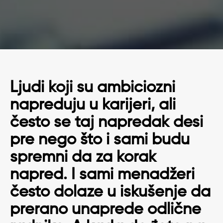
Ljudi koji su ambiciozni
napreduju u karijeri, ali
često se taj napredak desi
pre nego što i sami budu
spremni da za korak
napred. I sami menadžeri
često dolaze u iskušenje da
prerano unaprede odlične