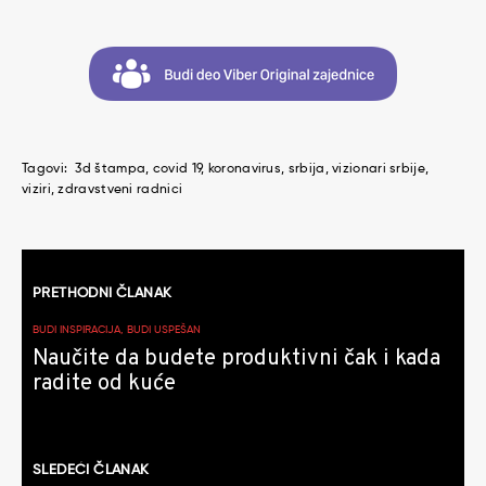
Tagovi:
3d štampa
covid 19
koronavirus
srbija
vizionari srbije
viziri
zdravstveni radnici
Kretanje
PRETHODNI ČLANAK
članaka
BUDI INSPIRACIJA, BUDI USPEŠAN
Naučite da budete produktivni čak i kada
radite od kuće
SLEDEĆI ČLANAK