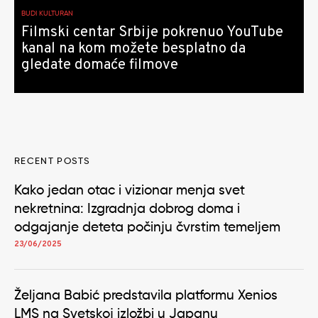
BUDI KULTURAN
Filmski centar Srbije pokrenuo YouTube
kanal na kom možete besplatno da
gledate domaće filmove
RECENT POSTS
Kako jedan otac i vizionar menja svet
nekretnina: Izgradnja dobrog doma i
odgajanje deteta počinju čvrstim temeljem
23/06/2025
Željana Babić predstavila platformu Xenios
LMS na Svetskoj izložbi u Japanu