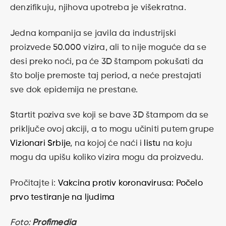
denzifikuju, njihova upotreba je višekratna.
Jedna kompanija se javila da industrijski
proizvede 50.000 vizira, ali to nije moguće da se
desi preko noći, pa će 3D štampom pokušati da
što bolje premoste taj period, a neće prestajati
sve dok epidemija ne prestane.
Startit poziva sve koji se bave 3D štampom da se
priključe ovoj akciji, a to mogu učiniti putem grupe
Vizionari Srbije
, na kojoj će naći i
listu
na koju
mogu da upišu koliko vizira mogu da proizvedu.
Pročitajte i:
Vakcina protiv koronavirusa: Počelo
prvo testiranje na ljudima
Foto:
Profimedia