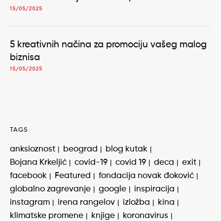
15/05/2025
5 kreativnih načina za promociju vašeg malog
biznisa
15/05/2025
TAGS
anksioznost
beograd
blog kutak
Bojana Krkeljić
covid-19
covid 19
deca
exit
facebook
Featured
fondacija novak đoković
globalno zagrevanje
google
inspiracija
instagram
irena rangelov
izložba
kina
klimatske promene
knjige
koronavirus