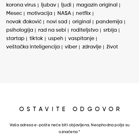
korona virus
ljubav
ljudi
magazin original
Mesec
motivacija
NASA
netflix
novak đoković
novi sad
original
pandemija
psihologija
rad na sebi
roditeljstvo
srbija
startap
tiktok
uspeh
vaspitanje
veštačka inteligencija
viber
zdravlje
život
OSTAVITE ODGOVOR
Vaša adresa e-pošte neće biti objavljena.
Neophodna polja su
označena
*