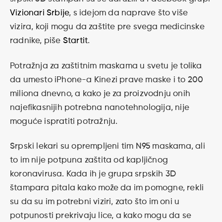
Vizionari Srbije
, s idejom da naprave što više
vizira, koji mogu da zaštite pre svega medicinske
radnike, piše
Startit
.
Potražnja za zaštitnim maskama u svetu je tolika
da umesto iPhone-a Kinezi prave maske i to 200
miliona dnevno, a kako je za proizvodnju onih
najefikasnijih potrebna nanotehnologija, nije
moguće ispratiti potražnju.
Srpski lekari su oprempljeni tim N95 maskama, ali
to im nije potpuna zaštita od kapljičnog
koronavirusa. Kada ih je grupa srpskih 3D
štampara pitala kako može da im pomogne, rekli
su da su im potrebni viziri, zato što im oni u
potpunosti prekrivaju lice, a kako mogu da se