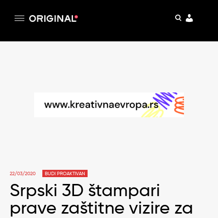
pretraga
Original
Original magazin
Skip
to
content
22/03/2020
BUDI PROAKTIVAN
Srpski 3D štampari
prave zaštitne vizire za