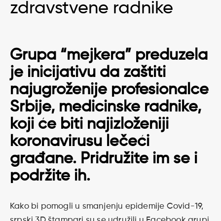
zdravstvene radnike
Grupa “mejkera” preduzela
je inicijativu da zaštiti
najugroženije profesionalce
Srbije, medicinske radnike,
koji će biti najizloženiji
koronavirusu lečeći
građane. Pridružite im se i
podržite ih.
Kako bi pomogli u smanjenju epidemije Covid-19,
srpski 3D štampari su se udružili u Facebook grupi