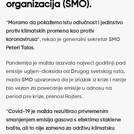
organizacija (SMO).
“
Moramo da pokažemo istu odlučnost i jedinstvo
protiv klimatskih promena kao protiv
koronavirusa
“, rekao je generalni sekretar SMO
Peteri Talas
.
Pandemija je možda izazvala najveći godišnji pad
emisije ugljen-dioksida od Drugog svetskog rata,
mada SMO upozorava da je izlazak iz krize i ranije
bio vezan za povećanje emisije u odnosu na
period pre krize, prenosi Rojters.
“
Covid-19 je možda rezultirao privremenim
smanjenjem emisija gasova s efektima staklene
bašte, ali to nije zamena za održivu klimatsku