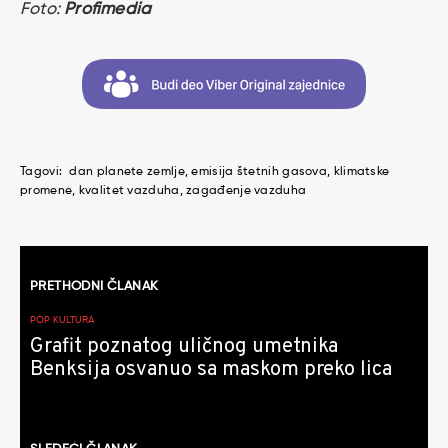
Foto:
Profimedia
Tagovi:
dan planete zemlje
emisija štetnih gasova
klimatske
promene
kvalitet vazduha
zagađenje vazduha
Kretanje
PRETHODNI ČLANAK
članaka
POP KULTURA
Grafit poznatog uličnog umetnika
Benksija osvanuo sa maskom preko lica