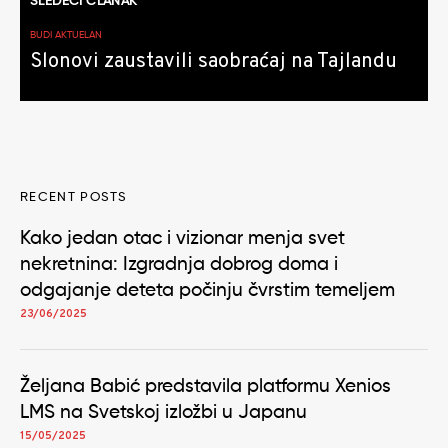
SLEDEĆI ČLANAK
BUDI AKTUELAN
Slonovi zaustavili saobraćaj na Tajlandu
RECENT POSTS
Kako jedan otac i vizionar menja svet
nekretnina: Izgradnja dobrog doma i
odgajanje deteta počinju čvrstim temeljem
23/06/2025
Željana Babić predstavila platformu Xenios
LMS na Svetskoj izložbi u Japanu
15/05/2025