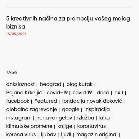
5 kreativnih načina za promociju vašeg malog
biznisa
15/05/2025
TAGS
anksioznost
beograd
blog kutak
Bojana Krkeljić
covid-19
covid 19
deca
exit
facebook
Featured
fondacija novak đoković
globalno zagrevanje
google
inspiracija
instagram
irena rangelov
izložba
kina
klimatske promene
knjige
koronavirus
korona virus
ljubav
ljudi
magazin original