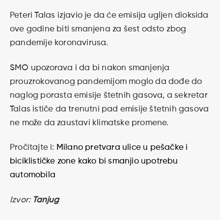
Peteri Talas izjavio je da će emisija ugljen dioksida
ove godine biti smanjena za šest odsto zbog
pandemije koronavirusa.
SMO upozorava i da bi nakon smanjenja
prouzrokovanog pandemijom moglo da dođe do
naglog porasta emisije štetnih gasova, a sekretar
Talas ističe da trenutni pad emisije štetnih gasova
ne može da zaustavi klimatske promene.
Pročitajte i:
Milano pretvara ulice u pešačke i
biciklističke zone kako bi smanjio upotrebu
automobila
Izvor:
Tanjug