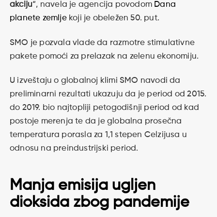
akciju
“, navela je agencija povodom
Dana
planete zemlje
koji je obeležen 50. put.
SMO je pozvala vlade da razmotre stimulativne
pakete pomoći za prelazak na zelenu ekonomiju.
U izveštaju o globalnoj klimi SMO navodi da
preliminarni rezultati ukazuju da je period od 2015.
do 2019. bio najtopliji petogodišnji period od kad
postoje merenja te da je globalna prosečna
temperatura porasla za 1,1 stepen Celzijusa u
odnosu na preindustrijski period.
Manja emisija ugljen
dioksida zbog pandemije