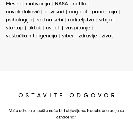
Mesec
motivacija
NASA
netflix
novak đoković
novi sad
original
pandemija
psihologija
rad na sebi
roditeljstvo
srbija
startap
tiktok
uspeh
vaspitanje
veštačka inteligencija
viber
zdravlje
život
OSTAVITE ODGOVOR
Vaša adresa e-pošte neće biti objavljena.
Neophodna polja su
označena
*