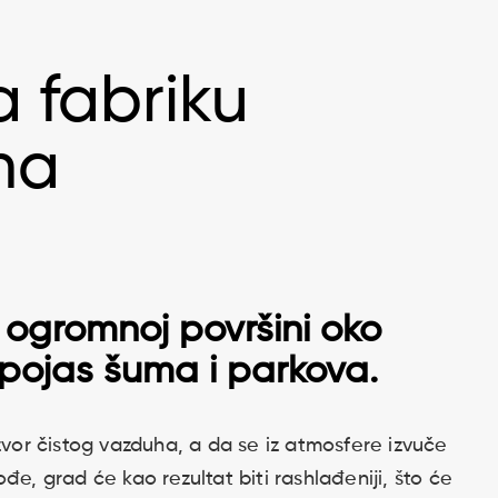
 fabriku
ha
 ogromnoj površini oko
 pojas šuma i parkova.
zvor čistog vazduha, a da se iz atmosfere izvuče
đe, grad će kao rezultat biti rashlađeniji, što će