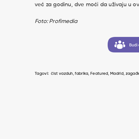
već za godinu, dve moći da uživaju u ov
Foto: Profimedia
Tagovi:
čist vazduh
fabrika
Featured
Madrid
zagađe