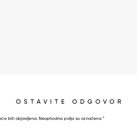
OSTAVITE ODGOVOR
će biti objavljena.
Neophodna polja su označena
*