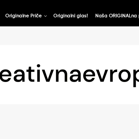
Originalne Priče
Originalni glas!
Naša ORIGINALna 
toggle
child
menu