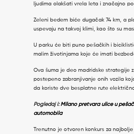
ljudima olakšati vrela leta i značajno pob
Zeleni bedem biće dugačak 74 km, a pla
uspevaju na takvoj klimi, kao što su masl
U parku će biti puno pešačkih i biciklisti
malim životinjama koje će imati bezbeda
Ova šuma je deo madridske strategije z
postepeno zabranjivanje onih vozila ko
da koriste dve besplatne rute električn
Pogledaj i:
Milano pretvara ulice u pešačk
automobila
Trenutno je otvoren konkurs za najbolje