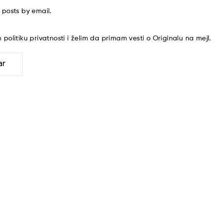
 posts by email.
am
politiku privatnosti
i želim da primam vesti o Originalu na mejl.