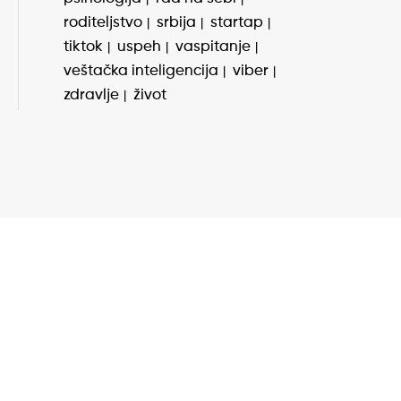
roditeljstvo
srbija
startap
tiktok
uspeh
vaspitanje
veštačka inteligencija
viber
zdravlje
život