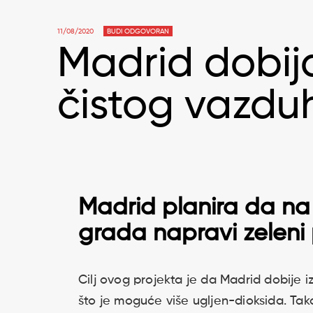
11/08/2020
BUDI ODGOVORAN
Madrid dobija
čistog vazdu
Madrid planira da na
grada napravi zeleni
Cilj ovog projekta je da Madrid dobije i
što je moguće više ugljen-dioksida. Tako