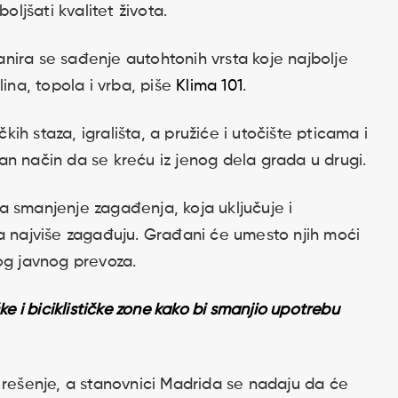
oljšati kvalitet života.
nira se sađenje autohtonih vrsta koje najbolje
ina, topola i vrba, piše
Klima 101
.
čkih staza, igrališta, a pružiće i utočište pticama i
n način da se kreću iz jenog dela grada u drugi.
a smanjenje zagađenja, koja uključuje i
ja najviše zagađuju. Građani će umesto njih moći
og javnog prevoza.
e i biciklističke zone kako bi smanjio upotrebu
 rešenje, a stanovnici Madrida se nadaju da će