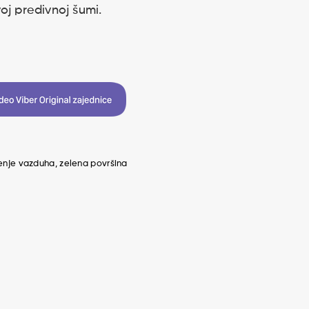
oj predivnoj šumi.
nje vazduha
zelena površina