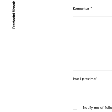
Kretanje
Prethodni članak
Komentar
*
članaka
Ime i prezime
*
Notify me of fol