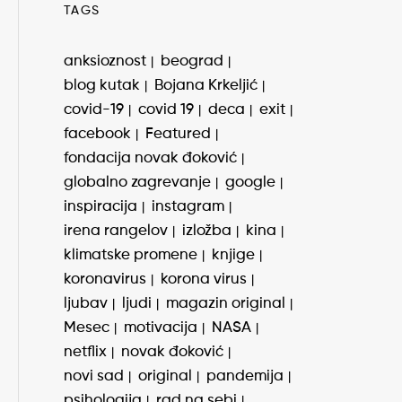
TAGS
anksioznost
beograd
blog kutak
Bojana Krkeljić
covid-19
covid 19
deca
exit
facebook
Featured
fondacija novak đoković
globalno zagrevanje
google
inspiracija
instagram
irena rangelov
izložba
kina
klimatske promene
knjige
koronavirus
korona virus
ljubav
ljudi
magazin original
Mesec
motivacija
NASA
netflix
novak đoković
novi sad
original
pandemija
psihologija
rad na sebi