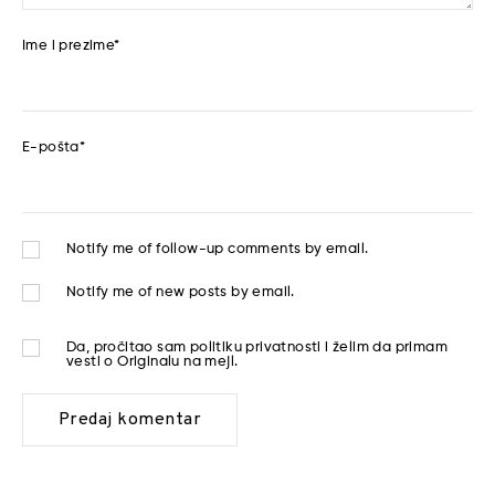
Ime i prezime
*
E-pošta
*
Notify me of follow-up comments by email.
Notify me of new posts by email.
Da, pročitao sam
politiku privatnosti
i želim da primam
vesti o Originalu na mejl.