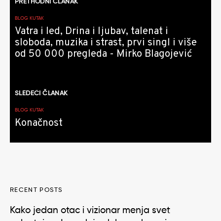
PRETHODNI ČLANAK
članaka
BLOG KUTAK
Vatra i led, Drina i ljubav, talenat i
sloboda, muzika i strast, prvi singl i više
od 50 000 pregleda - Mirko Blagojević
SLEDEĆI ČLANAK
BLOG KUTAK
Konačnost
RECENT POSTS
Kako jedan otac i vizionar menja svet