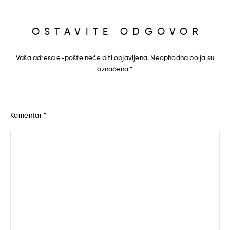
OSTAVITE ODGOVOR
Vaša adresa e-pošte neće biti objavljena.
Neophodna polja su
označena
*
Komentar
*