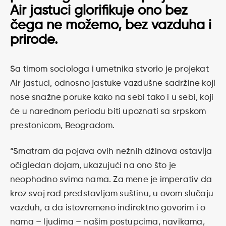
Air jastuci glorifikuje ono bez
čega ne možemo, bez vazduha i
prirode.
Sa timom sociologa i umetnika stvorio je projekat
Air jastuci, odnosno jastuke vazdušne sadržine koji
nose snažne poruke kako na sebi tako i u sebi, koji
će u narednom periodu biti upoznati sa srpskom
prestonicom, Beogradom.
“Smatram da pojava ovih nežnih džinova ostavlja
očigledan dojam, ukazujući na ono što je
neophodno svima nama. Za mene je imperativ da
kroz svoj rad predstavljam suštinu, u ovom slučaju
vazduh, a da istovremeno indirektno govorim i o
nama – ljudima – našim postupcima, navikama,