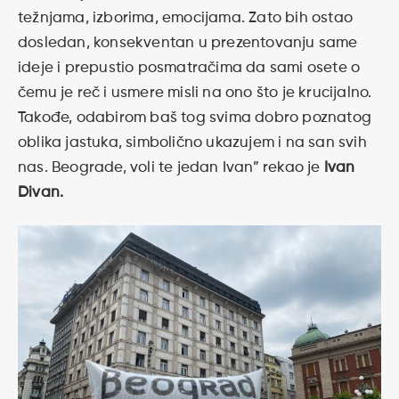
težnjama, izborima, emocijama. Zato bih ostao
dosledan, konsekventan u prezentovanju same
ideje i prepustio posmatračima da sami osete o
čemu je reč i usmere misli na ono što je krucijalno.
Takođe, odabirom baš tog svima dobro poznatog
oblika jastuka, simbolično ukazujem i na san svih
nas. Beograde, voli te jedan Ivan” rekao je
Ivan
Divan.