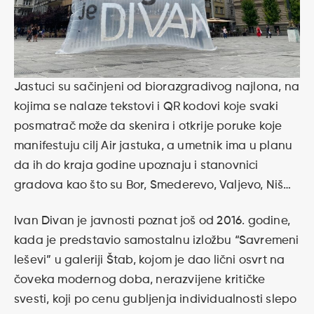
Jastuci su sačinjeni od biorazgradivog najlona, na
kojima se nalaze tekstovi i QR kodovi koje svaki
posmatrač može da skenira i otkrije poruke koje
manifestuju cilj Air jastuka, a umetnik ima u planu
da ih do kraja godine upoznaju i stanovnici
gradova kao što su Bor, Smederevo, Valjevo, Niš…
Ivan Divan je javnosti poznat još od 2016. godine,
kada je predstavio samostalnu izložbu “Savremeni
leševi” u galeriji Štab, kojom je dao lični osvrt na
čoveka modernog doba, nerazvijene kritičke
svesti, koji po cenu gubljenja individualnosti slepo