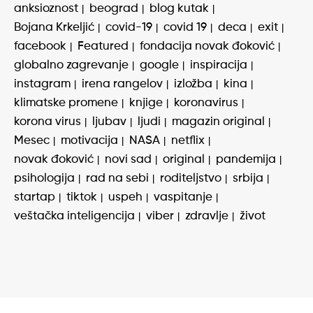
anksioznost
beograd
blog kutak
Bojana Krkeljić
covid-19
covid 19
deca
exit
facebook
Featured
fondacija novak đoković
globalno zagrevanje
google
inspiracija
instagram
irena rangelov
izložba
kina
klimatske promene
knjige
koronavirus
korona virus
ljubav
ljudi
magazin original
Mesec
motivacija
NASA
netflix
novak đoković
novi sad
original
pandemija
psihologija
rad na sebi
roditeljstvo
srbija
startap
tiktok
uspeh
vaspitanje
veštačka inteligencija
viber
zdravlje
život