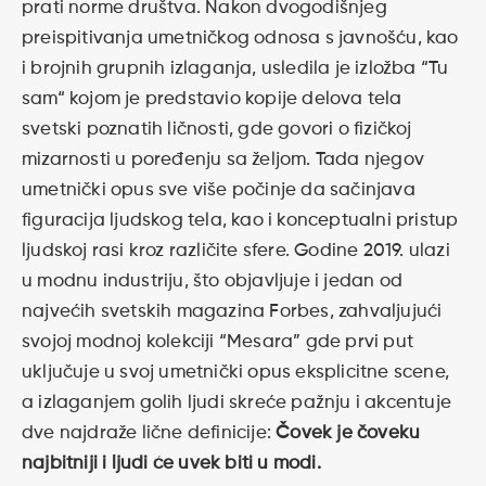
prati norme društva. Nakon dvogodišnjeg
preispitivanja umetničkog odnosa s javnošću, kao
i brojnih grupnih izlaganja, usledila je izložba “Tu
sam“ kojom je predstavio kopije delova tela
svetski poznatih ličnosti, gde govori o fizičkoj
mizarnosti u poređenju sa željom. Tada njegov
umetnički opus sve više počinje da sačinjava
figuracija ljudskog tela, kao i konceptualni pristup
ljudskoj rasi kroz različite sfere. Godine 2019. ulazi
u modnu industriju, što objavljuje i jedan od
najvećih svetskih magazina Forbes, zahvaljujući
svojoj modnoj kolekciji “Mesara” gde prvi put
uključuje u svoj umetnički opus eksplicitne scene,
a izlaganjem golih ljudi skreće pažnju i akcentuje
dve najdraže lične definicije:
Čovek je čoveku
najbitniji i ljudi će uvek biti u modi.