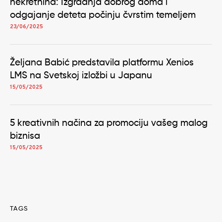
nekretnina: Izgradnja dobrog doma i
odgajanje deteta počinju čvrstim temeljem
23/06/2025
Željana Babić predstavila platformu Xenios
LMS na Svetskoj izložbi u Japanu
15/05/2025
5 kreativnih načina za promociju vašeg malog
biznisa
15/05/2025
TAGS