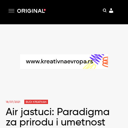
pretraga
Original
Original magazin
Skip
to
content
18/07/2021
BUDI KREATIVAN
Air jastuci: Paradigma
za prirodu i umetnost