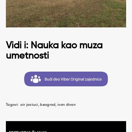
Vidi i:
Nauka kao muza
umetnosti
Tagovi:
air jastuci
beograd
ivan divan
Kretanje