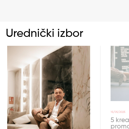
Urednički izbor
15/05/2025
5 krea
promo