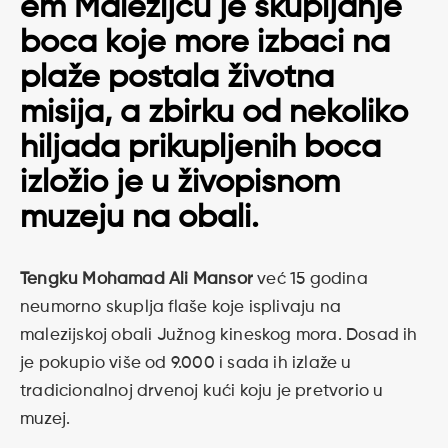
em Malezijcu je skupljanje
boca koje more izbaci na
plaže postala životna
misija, a zbirku od nekoliko
hiljada prikupljenih boca
izložio je u živopisnom
muzeju na obali.
Tengku Mohamad Ali Mansor
već 15 godina
neumorno skuplja flaše koje isplivaju na
malezijskoj obali Južnog kineskog mora. Dosad ih
je pokupio više od 9.000 i sada ih izlaže u
tradicionalnoj drvenoj kući koju je pretvorio u
muzej.