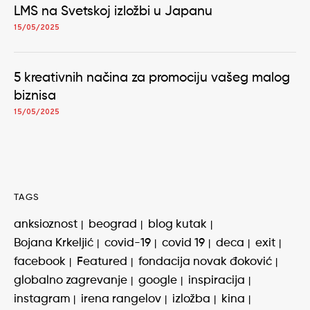
LMS na Svetskoj izložbi u Japanu
15/05/2025
5 kreativnih načina za promociju vašeg malog
biznisa
15/05/2025
TAGS
anksioznost
beograd
blog kutak
Bojana Krkeljić
covid-19
covid 19
deca
exit
facebook
Featured
fondacija novak đoković
globalno zagrevanje
google
inspiracija
instagram
irena rangelov
izložba
kina