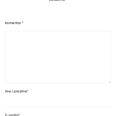
Komentar
*
Ime i prezime
*
E-pošta
*