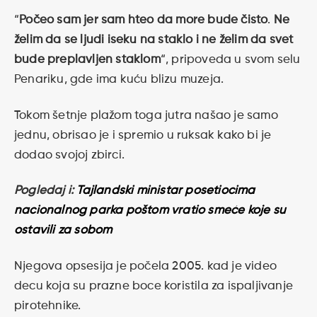
“
Počeo sam jer sam hteo da more bude čisto
.
Ne
želim da se ljudi iseku na staklo i ne želim da svet
bude preplavljen staklom
“, pripoveda u svom selu
Penariku, gde ima kuću blizu muzeja.
Tokom šetnje plažom toga jutra našao je samo
jednu, obrisao je i spremio u ruksak kako bi je
dodao svojoj zbirci.
Pogledaj i:
Tajlandski ministar posetiocima
nacionalnog parka poštom vratio smeće koje su
ostavili za sobom
Njegova opsesija je počela 2005. kad je video
decu koja su prazne boce koristila za ispaljivanje
pirotehnike.