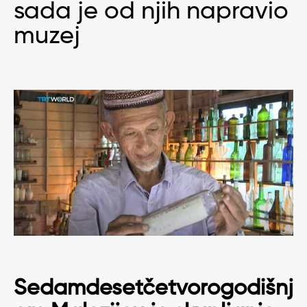
sada je od njih napravio
muzej
Sedamdesetčetvorogodišnj