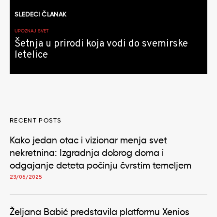
SLEDEĆI ČLANAK
UPOZNAJ SVET
Šetnja u prirodi koja vodi do svemirske
letelice
RECENT POSTS
Kako jedan otac i vizionar menja svet
nekretnina: Izgradnja dobrog doma i
odgajanje deteta počinju čvrstim temeljem
23/06/2025
Željana Babić predstavila platformu Xenios