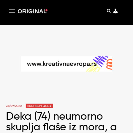
pretraga
Original
Original magazin
Skip
to
content
23/09/2020
BUDI INSPIRACIJA
Deka (74) neumorno
skuplja flaše iz mora, a