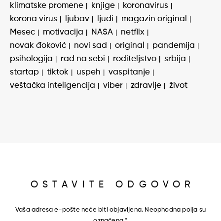
klimatske promene
knjige
koronavirus
korona virus
ljubav
ljudi
magazin original
Mesec
motivacija
NASA
netflix
novak đoković
novi sad
original
pandemija
psihologija
rad na sebi
roditeljstvo
srbija
startap
tiktok
uspeh
vaspitanje
veštačka inteligencija
viber
zdravlje
život
OSTAVITE ODGOVOR
Vaša adresa e-pošte neće biti objavljena.
Neophodna polja su
označena
*