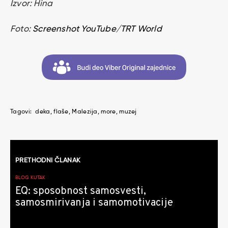
Izvor: Hina
Foto:
Screenshot YouTube/TRT World
Tagovi:
deka
flaše
Malezija
more
muzej
Kretanje
PRETHODNI ČLANAK
članaka
BLOG KUTAK
EQ: sposobnost samosvesti,
samosmirivanja i samomotivacije