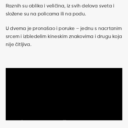
Raznih su oblika i veličina, iz svih delova sveta i
složene su na policama ili na podu.
U dvema je pronašao i poruke – jednu s nacrtanim
srcem i izbledelim kineskim znakovima i drugu koja
nije čitljiva.