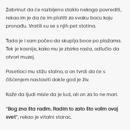
Zabrinut da će razbijeno staklo nekoga povrediti,
rekao im je da će im platiti za svaku bocu koju
pronađu. Vratili su se s njih pet stotina.
Tada je i sam počeo da skuplja boce po plažama.
Tek je kasnije, kako mu je zbirka rasla, odlučio da
otvori muzej.
Posetioci mu stižu stalno, a on tvrdi da će s
čišćenjem nastaviti dokle god je živ.
Kaže da ljudi misle da je lud, ali on za to ne mari.
“
Bog zna šta radim. Radim to zato što volim ovaj
svet
“, rekao je vitalni starac.