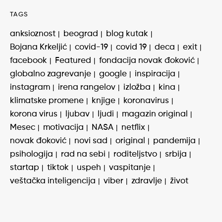
TAGS
anksioznost
beograd
blog kutak
Bojana Krkeljić
covid-19
covid 19
deca
exit
facebook
Featured
fondacija novak đoković
globalno zagrevanje
google
inspiracija
instagram
irena rangelov
izložba
kina
klimatske promene
knjige
koronavirus
korona virus
ljubav
ljudi
magazin original
Mesec
motivacija
NASA
netflix
novak đoković
novi sad
original
pandemija
psihologija
rad na sebi
roditeljstvo
srbija
startap
tiktok
uspeh
vaspitanje
veštačka inteligencija
viber
zdravlje
život