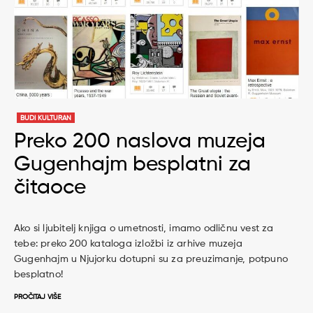
BUDI KULTURAN
Preko 200 naslova muzeja
Gugenhajm besplatni za
čitaoce
Ako si ljubitelj knjiga o umetnosti, imamo odličnu vest za
tebe: preko 200 kataloga izložbi iz arhive muzeja
Gugenhajm u Njujorku dotupni su za preuzimanje, potpuno
besplatno!
PROČITAJ VIŠE