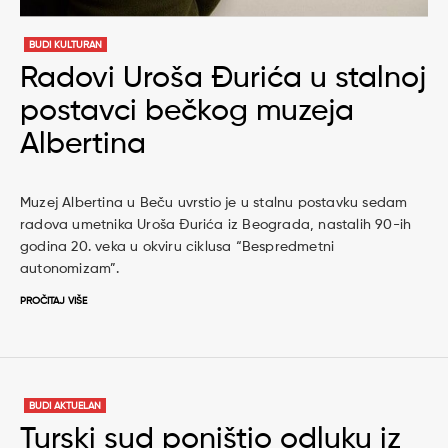
BUDI KULTURAN
Radovi Uroša Đurića u stalnoj
postavci bečkog muzeja
Albertina
Muzej Albertina u Beču uvrstio je u stalnu postavku sedam
radova umetnika Uroša Đurića iz Beograda, nastalih 90-ih
godina 20. veka u okviru ciklusa “Bespredmetni
autonomizam”.
PROČITAJ VIŠE
BUDI AKTUELAN
Turski sud poništio odluku iz