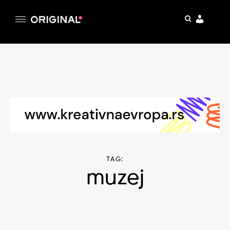
pretraga
Original
Original magazin
Skip
to
content
TAG:
muzej