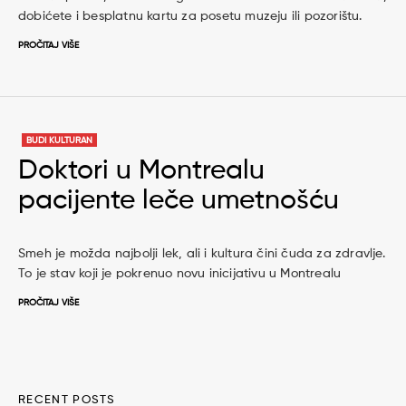
dobićete i besplatnu kartu za posetu muzeju ili pozorištu.
PROČITAJ VIŠE
BUDI KULTURAN
Doktori u Montrealu
pacijente leče umetnošću
Smeh je možda najbolji lek, ali i kultura čini čuda za zdravlje.
To je stav koji je pokrenuo novu inicijativu u Montrealu
PROČITAJ VIŠE
RECENT POSTS