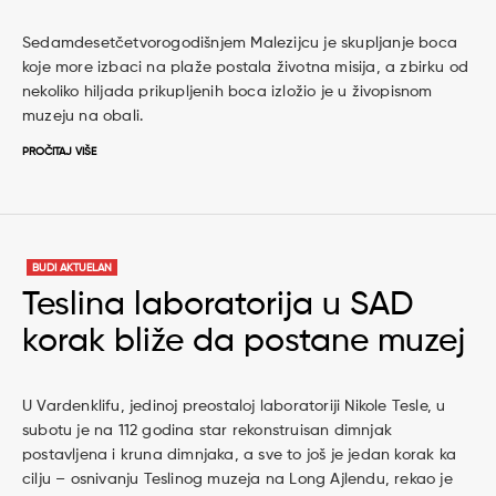
Sedamdesetčetvorogodišnjem Malezijcu je skupljanje boca
koje more izbaci na plaže postala životna misija, a zbirku od
nekoliko hiljada prikupljenih boca izložio je u živopisnom
muzeju na obali.
PROČITAJ VIŠE
BUDI AKTUELAN
Teslina laboratorija u SAD
korak bliže da postane muzej
U Vardenklifu, jedinoj preostaloj laboratoriji Nikole Tesle, u
subotu je na 112 godina star rekonstruisan dimnjak
postavljena i kruna dimnjaka, a sve to još je jedan korak ka
cilju – osnivanju Teslinog muzeja na Long Ajlendu, rekao je