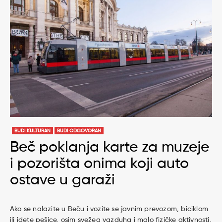
BUDI KULTURAN
BUDI ODGOVORAN
Beč poklanja karte za muzeje
i pozorišta onima koji auto
ostave u garaži
Ako se nalazite u Beču i vozite se javnim prevozom, biciklom
ili idete pešice, osim svežeg vazduha i malo fizičke aktivnosti,