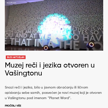
BUDI AKTUELAN
Muzej reči i jezika otvoren u
Vašingtonu
Snazi reči i jezika, bilo u javnom obraćanju ili ličnom
opisivanju sebe samih, posvećen je novi muzej koji je otvoren
u Vašingtonu pod imenom “Planet Word”.
PROČITAJ VIŠE