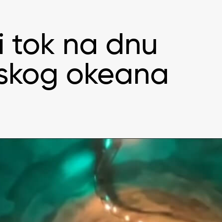
i tok na dnu
skog okeana