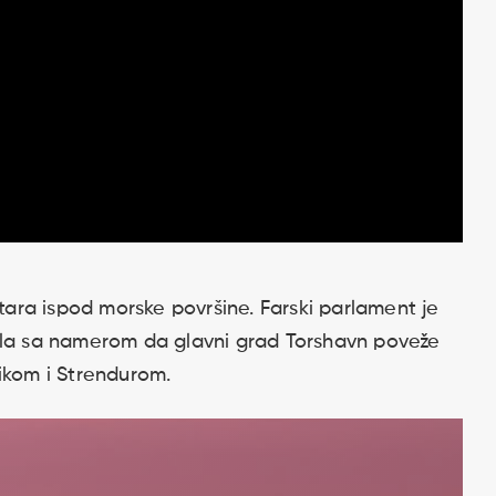
etara ispod morske površine. Farski parlament je
ela sa namerom da glavni grad Torshavn poveže
ikom i Strendurom.