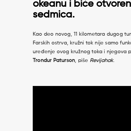
okeanu i biće otvoren
sedmica.
Kao deo novog, 11 kilometara dugog tun
Farskih ostrva, kružni tok nije samo funk
uređenje ovog kružnog toka i njegova pl
Trondur Paturson
, piše
Revijahak
.