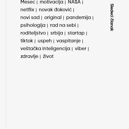
Mesec
motivacija
NASA
Sledeći članak
netflix
novak đoković
novi sad
original
pandemija
psihologija
rad na sebi
roditeljstvo
srbija
startap
tiktok
uspeh
vaspitanje
veštačka inteligencija
viber
zdravlje
život