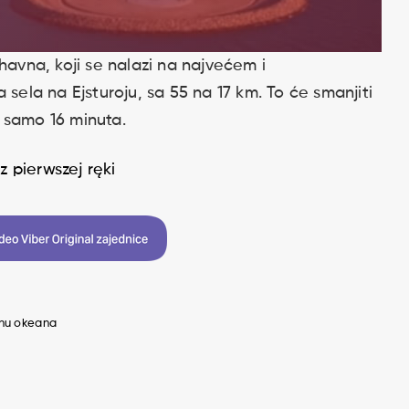
havna, koji se nalazi na najvećem i
 sela na Ejsturoju, sa 55 na 17 km. To će smanjiti
 samo 16 minuta.
 pierwszej ręki
dnu okeana