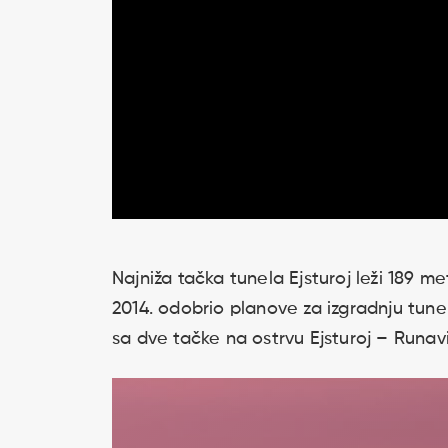
Najniža tačka tunela Ejsturoj leži 189 m
2014. odobrio planove za izgradnju tun
sa dve tačke na ostrvu Ejsturoj – Runav