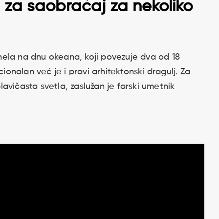
 za saobraćaj za nekoliko
ela na dnu okeana, koji povezuje dva od 18
cionalan već je i pravi arhitektonski dragulj. Za
avičasta svetla, zaslužan je farski umetnik