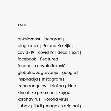
TAGS
anksioznost
beograd
blog kutak
Bojana Krkeljić
covid-19
covid 19
deca
exit
facebook
Featured
fondacija novak đoković
globalno zagrevanje
google
inspiracija
instagram
irena rangelov
izložba
kina
klimatske promene
knjige
koronavirus
korona virus
ljubav
ljudi
magazin original