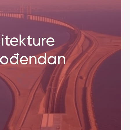
itekture
 rođendan