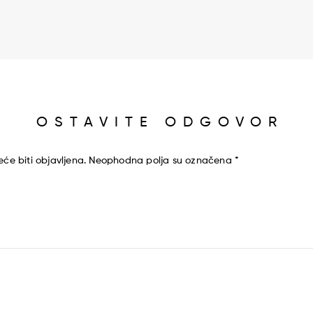
OSTAVITE ODGOVOR
će biti objavljena.
Neophodna polja su označena
*