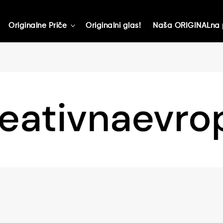
Originalne Priče
Originalni glas!
Naša ORIGINALna 
toggle
child
menu