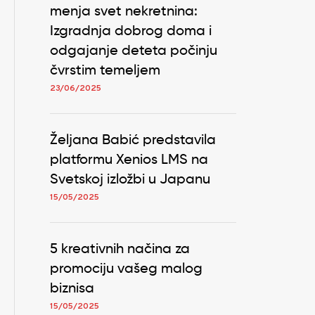
menja svet nekretnina:
Izgradnja dobrog doma i
odgajanje deteta počinju
čvrstim temeljem
23/06/2025
Željana Babić predstavila
platformu Xenios LMS na
Svetskoj izložbi u Japanu
15/05/2025
5 kreativnih načina za
promociju vašeg malog
biznisa
15/05/2025