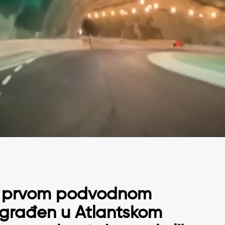
na prvom podvodnom
izgrađen u Atlantskom