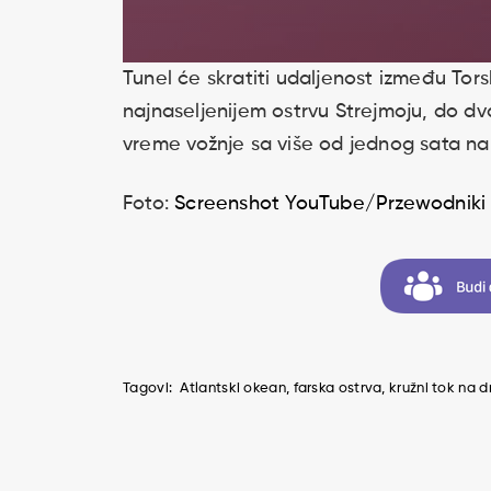
Tunel će skratiti udaljenost između Tors
najnaseljenijem ostrvu Strejmoju, do dva
vreme vožnje sa više od jednog sata na
Foto:
Screenshot YouTube/Przewodniki z
Tagovi:
Atlantski okean
farska ostrva
kružni tok na 