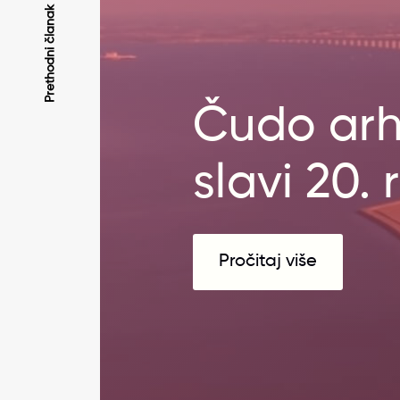
Kretanje
Prethodni članak
članaka
Čudo arh
slavi 20.
Pročitaj više