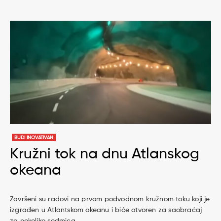
BUDI INOVATIVAN
Kružni tok na dnu Atlanskog
okeana
Završeni su radovi na prvom podvodnom kružnom toku koji je
izgrađen u Atlantskom okeanu i biće otvoren za saobraćaj