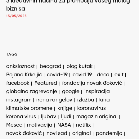
5 kreativnih načina za promociju vašeg malog
biznisa
15/05/2025
TAGS
anksioznost
beograd
blog kutak
Bojana Krkeljić
covid-19
covid 19
deca
exit
facebook
Featured
fondacija novak đoković
globalno zagrevanje
google
inspiracija
instagram
irena rangelov
izložba
kina
klimatske promene
knjige
koronavirus
korona virus
ljubav
ljudi
magazin original
Mesec
motivacija
NASA
netflix
novak đoković
novi sad
original
pandemija