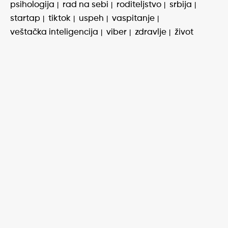
psihologija
rad na sebi
roditeljstvo
srbija
startap
tiktok
uspeh
vaspitanje
veštačka inteligencija
viber
zdravlje
život