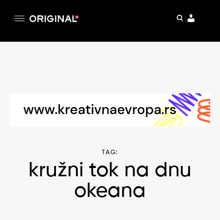
pretraga
Original
Original magazin
Skip
to
content
TAG:
kružni tok na dnu
okeana