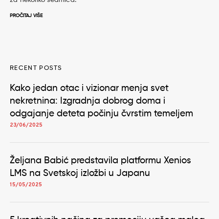
za nekoliko sedmica.
PROČITAJ VIŠE
RECENT POSTS
Kako jedan otac i vizionar menja svet
nekretnina: Izgradnja dobrog doma i
odgajanje deteta počinju čvrstim temeljem
23/06/2025
Željana Babić predstavila platformu Xenios
LMS na Svetskoj izložbi u Japanu
15/05/2025