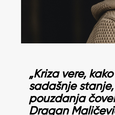
„Kriza vere, kak
sadašnje stanje,
pouzdanja čovek
Dragan Maličević