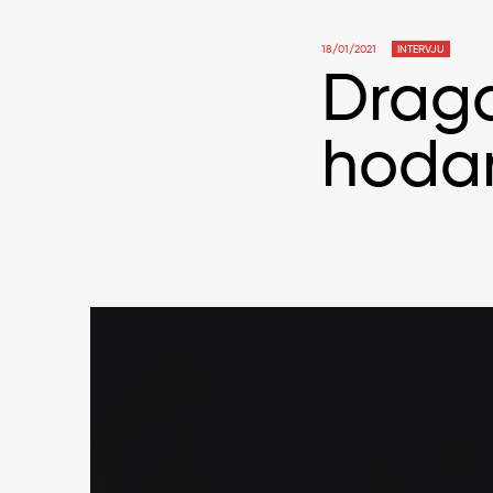
18/01/2021
INTERVJU
Draga
hodan