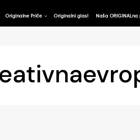
Originalne Priče
Originalni glas!
Naša ORIGINALna 
toggle
child
menu