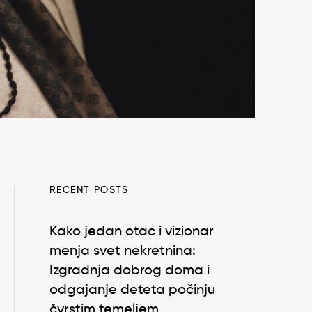
RECENT POSTS
Kako jedan otac i vizionar
menja svet nekretnina:
Izgradnja dobrog doma i
odgajanje deteta počinju
čvrstim temeljem