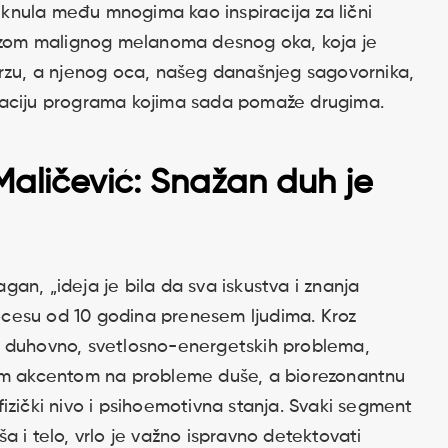
jeknula među mnogima kao inspiracija za lični
nozom malignog melanoma desnog oka, koja je
arzu, a njenog oca, našeg današnjeg sagovornika,
eaciju programa kojima sada pomaže drugima.
aličević: Snažan duh je
an, „ideja je bila da sva iskustva i znanja
cesu od 10 godina prenesem ljudima. Kroz
 duhovno, svetlosno-energetskih problema,
im akcentom na probleme duše, a biorezonantnu
a fizički nivo i psihoemotivna stanja. Svaki segment
a i telo, vrlo je važno ispravno detektovati