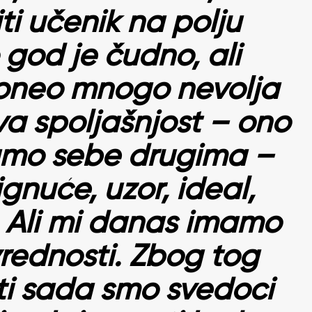
ti učenik na polju
o god je čudno, ali
oneo mnogo nevolja
a spoljašnjost – ono
amo sebe drugima –
gnuće, uzor, ideal,
… Ali mi danas imamo
rednosti. Zbog tog
ti sada smo svedoci