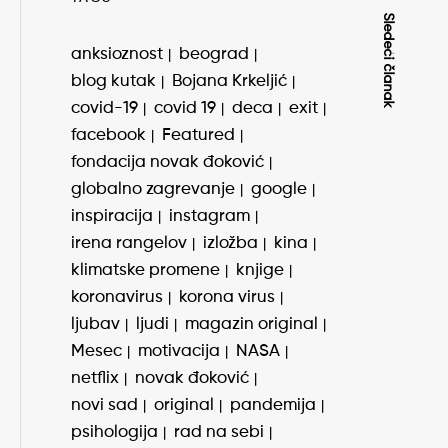
Sledeći članak
anksioznost
beograd
blog kutak
Bojana Krkeljić
covid-19
covid 19
deca
exit
facebook
Featured
fondacija novak đoković
globalno zagrevanje
google
inspiracija
instagram
irena rangelov
izložba
kina
klimatske promene
knjige
koronavirus
korona virus
ljubav
ljudi
magazin original
Mesec
motivacija
NASA
netflix
novak đoković
novi sad
original
pandemija
psihologija
rad na sebi