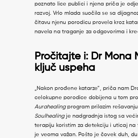
poznato lice publici i njena priča je od
razvoj. Vrlo mlada suočila se sa dijag
čitavu njenu porodicu provela kroz kat
navela na traganje za odgovorima i kr
Pročitajte i:
Dr Mona M
ključ uspeha
„Nakon prođene katarze”, priča nam Drag
celokupne porodice dobijena u tom pro
Aurahealing
program prilazim rešavanju
Soulhealing
je nadgradnja istog sa već
terapiju koristim za detekciju i uticaj n
je veoma važan. Pošto je čovek duh, duš