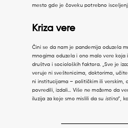
mesto gde je čoveku potrebno isceljen
Kriza vere
Čini se da nam je pandemija oduzela mn
mnogima oduzela i ono malo vere koja im
društva i socioloških faktora. „Sve je i
veruje ni sveštenicima, doktorima, učite
ni institucijama – političkim ili verskim,
povredili, izdali… Više ne možemo da v
iluzija za koje smo mislili da su
istina
”, k