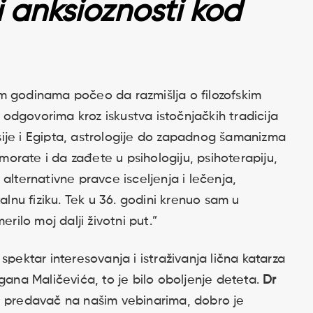
i anksioznosti kod
m godinama počeo da razmišlja o filozofskim
a odgovorima kroz iskustva istočnjačkih tradicija
ije i Egipta, astrologije do zapadnog šamanizma
 morate i da zađete u psihologiju, psihoterapiju,
alternativne pravce isceljenja i lečenja,
alnu fiziku. Tek u 36. godini krenuo sam u
erilo moj dalji životni put.”
spektar interesovanja i istraživanja lična katarza
gana Maličevića, to je bilo oboljenje deteta.
Dr
i predavač na našim vebinarima, dobro je