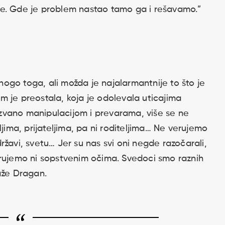
je. Gde je problem nastao tamo ga i rešavamo.”
ogo toga, ali možda je najalarmantnije to što je
 je preostala, koja je odolevala uticajima
zazvano manipulacijom i prevarama, više se ne
ljima, prijateljima, pa ni roditeljima… Ne verujemo
 državi, svetu… Jer su nas svi oni negde razočarali,
erujemo ni sopstvenim očima. Svedoci smo raznih
aže Dragan.