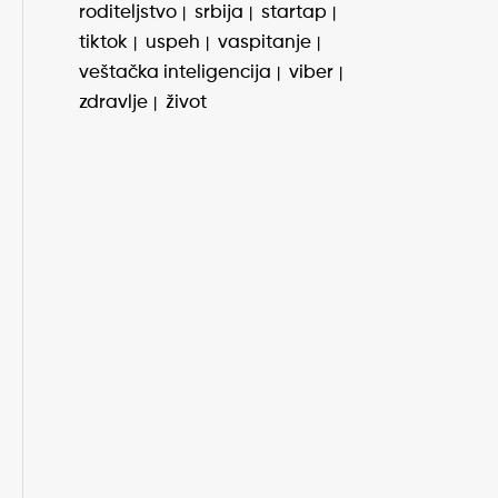
roditeljstvo
srbija
startap
tiktok
uspeh
vaspitanje
veštačka inteligencija
viber
zdravlje
život