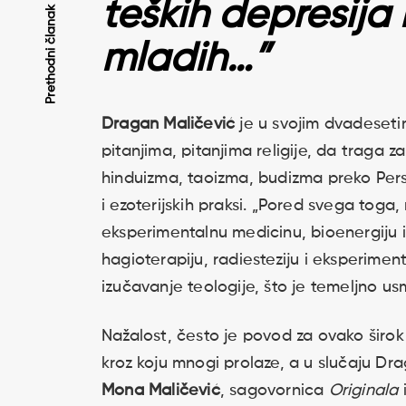
teških depresija 
Kretanje
Prethodni članak
mladih…”
članaka
Dragan Maličević
je u svojim dvadeseti
pitanjima, pitanjima religije, da traga z
hinduizma, taoizma, budizma preko Pers
i ezoterijskih praksi. „Pored svega toga,
eksperimentalnu medicinu, bioenergiju i 
hagioterapiju, radiesteziju i eksperiment
izučavanje teologije, što je temeljno usm
Nažalost, često je povod za ovako širok 
kroz koju mnogi prolaze, a u slučaju Dra
Mona Maličević
, sagovornica
Originala