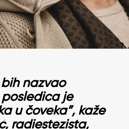
o bih nazvao
 posledica je
a u čoveka”, kaže
, radiestezista,