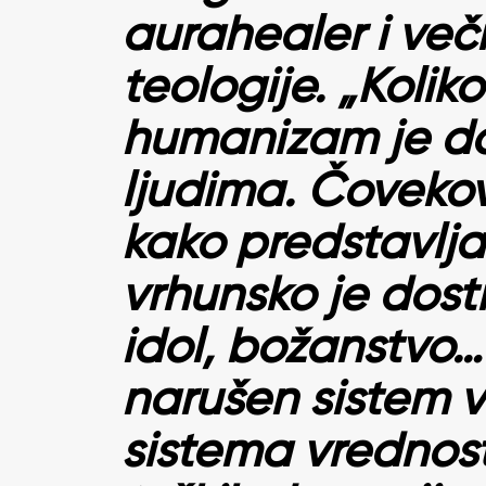
aurahealer i veči
teologije. „Kolik
humanizam je d
ljudima. Čovekov
kako predstavlj
vrhunsko je dosti
idol, božanstvo
narušen sistem v
sistema vrednos