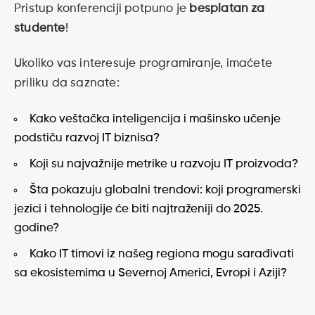
Pristup konferenciji potpuno je
besplatan za
studente
!
Ukoliko vas interesuje programiranje, imaćete
priliku da saznate:
Kako veštačka inteligencija i mašinsko učenje
podstiču razvoj IT biznisa?
Koji su najvažnije metrike u razvoju IT proizvoda?
Šta pokazuju globalni trendovi: koji programerski
jezici i tehnologije će biti najtraženiji do 2025.
godine?
Kako IT timovi iz našeg regiona mogu sarađivati
sa ekosistemima u Severnoj Americi, Evropi i Aziji?