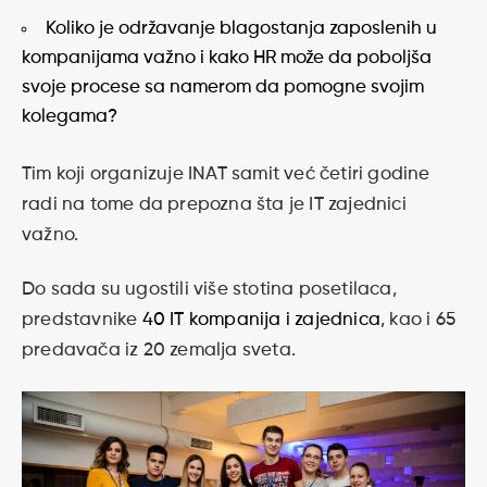
Koliko je održavanje blagostanja zaposlenih u
kompanijama važno i kako HR može da poboljša
svoje procese sa namerom da pomogne svojim
kolegama?
Tim koji organizuje INAT samit već četiri godine
radi na tome da prepozna šta je IT zajednici
važno.
Do sada su ugostili više stotina posetilaca,
predstavnike
40 IT kompanija i zajednica
, kao i 65
predavača iz 20 zemalja sveta.