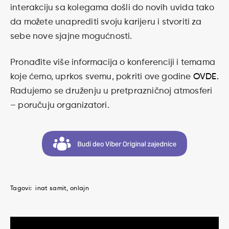
interakciju sa kolegama došli do novih uvida tako
da možete unaprediti svoju karijeru i stvoriti za
sebe nove sjajne mogućnosti.
Pronađite više informacija o konferenciji i temama
koje ćemo, uprkos svemu, pokriti ove godine
OVDE.
Radujemo se druženju u pretprazničnoj atmosferi
– poručuju organizatori.
Tagovi:
inat samit
onlajn
Kretanje