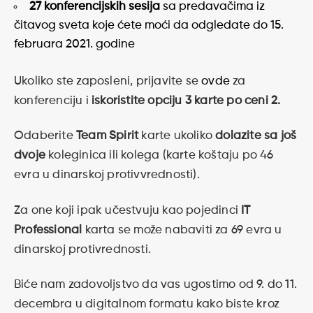
27 konferencijskih sesija
sa predavačima iz
čitavog sveta koje ćete moći da odgledate do 15.
februara 2021. godine
Ukoliko ste zaposleni, prijavite se
ovde
za
konferenciju i
iskoristite opciju 3 karte po ceni 2.
Odaberite
Team Spirit
karte ukoliko
dolazite sa još
dvoje
koleginica ili kolega (karte koštaju po 46
evra u dinarskoj protivvrednosti).
Za one koji ipak učestvuju kao pojedinci
IT
Professional
karta se može nabaviti za 69 evra u
dinarskoj protivrednosti.
Biće nam zadovoljstvo da vas ugostimo od 9. do 11.
decembra u digitalnom formatu kako biste kroz