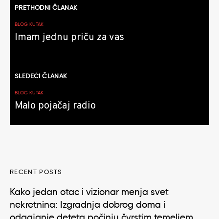
PRETHODNI ČLANAK
članaka
BLOG KUTAK
Imam jednu priču za vas
SLEDEĆI ČLANAK
BLOG KUTAK
Malo pojačaj radio
RECENT POSTS
Kako jedan otac i vizionar menja svet
nekretnina: Izgradnja dobrog doma i
odgajanje deteta počinju čvrstim temeljem