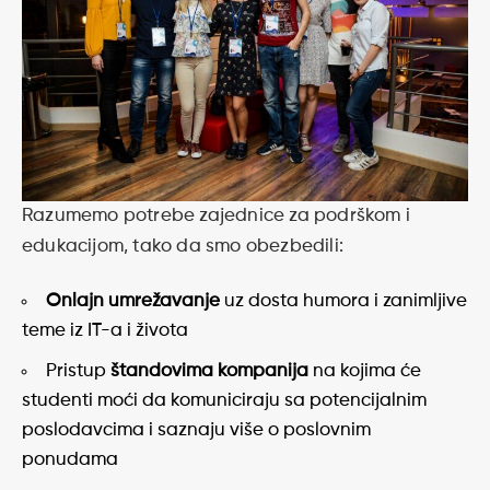
Razumemo potrebe zajednice za podrškom i
edukacijom, tako da smo obezbedili:
Onlajn umrežavanje
uz dosta humora i zanimljive
teme iz IT-a i života
Pristup
štandovima kompanija
na kojima će
studenti moći da komuniciraju sa potencijalnim
poslodavcima i saznaju više o poslovnim
ponudama