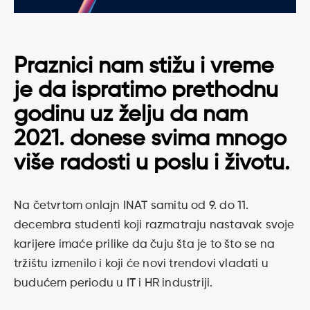
Praznici nam stižu i vreme
je da ispratimo prethodnu
godinu uz želju da nam
2021. donese svima mnogo
više radosti u poslu i životu.
Na četvrtom onlajn INAT samitu od 9. do 11.
decembra studenti koji razmatraju nastavak svoje
karijere imaće prilike da čuju šta je to što se na
tržištu izmenilo i koji će novi trendovi vladati u
budućem periodu u IT i HR industriji.