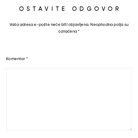
OSTAVITE ODGOVOR
Vaša adresa e-pošte neće biti objavljena.
Neophodna polja su
označena
*
Komentar
*