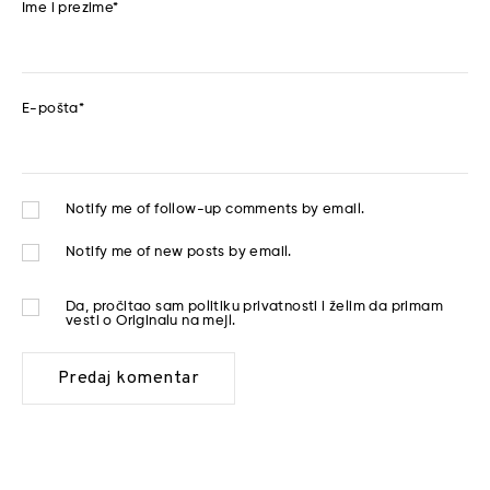
Ime i prezime
*
E-pošta
*
Notify me of follow-up comments by email.
Notify me of new posts by email.
Da, pročitao sam
politiku privatnosti
i želim da primam
vesti o Originalu na mejl.