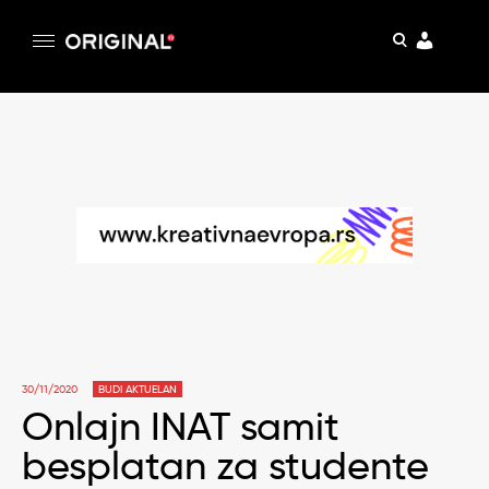
pretraga
Original
Original magazin
Skip
to
content
30/11/2020
BUDI AKTUELAN
Onlajn INAT samit
besplatan za studente