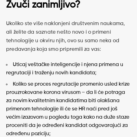
Zvuči zanimljivo?
Ukoliko ste više naklonjeni društvenim naukama,
ali želite da saznate nešto novo i o primeni
tehnologije u okviru njih, ovo su samo neka od
predavanja koja smo pripremili za vas:
Uticaj veštačke inteligencije i njena primena u
regrutaciji i traženju novih kandidata;
Koliko se proces regrutacije promenio usled krize
prouzrokovane korona virusom – da li će potraga
za novim kvalitetnim kandidatima biti olakšana
primenom tehnologije ili će se HR naći pred još
većim izazovom u pogledu toga kako na duže staze
proceniti da je određeni kandidat odgovarajući za
određenu poziciju;