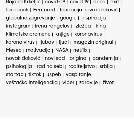
Bojana Krkeljić
covid-19
covid 19
deca
exit
facebook
Featured
fondacija novak đoković
globalno zagrevanje
google
inspiracija
instagram
irena rangelov
izložba
kina
klimatske promene
knjige
koronavirus
korona virus
ljubav
ljudi
magazin original
Mesec
motivacija
NASA
netflix
novak đoković
novi sad
original
pandemija
psihologija
rad na sebi
roditeljstvo
srbija
startap
tiktok
uspeh
vaspitanje
veštačka inteligencija
viber
zdravlje
život