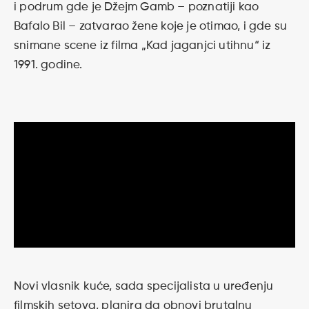
i podrum gde je Džejm Gamb – poznatiji kao
Bafalo Bil – zatvarao žene koje je otimao, i gde su
snimane scene iz filma „Kad jaganjci utihnu“ iz
1991. godine.
Novi vlasnik kuće, sada specijalista u uređenju
filmskih setova, planira da obnovi brutalnu