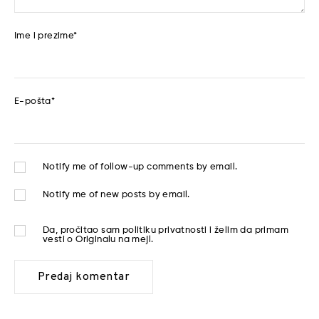
Ime i prezime
*
E-pošta
*
Notify me of follow-up comments by email.
Notify me of new posts by email.
Da, pročitao sam
politiku privatnosti
i želim da primam
vesti o Originalu na mejl.