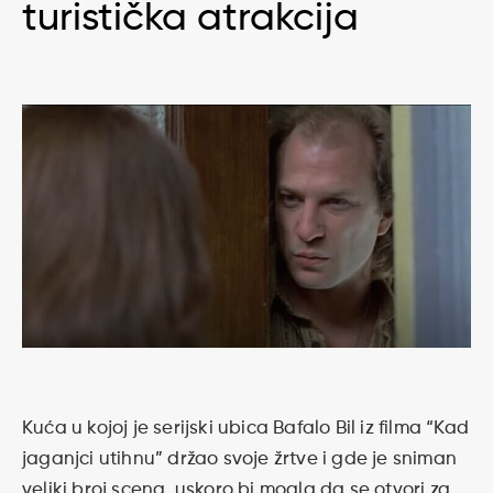
turistička atrakcija
Kuća u kojoj je serijski ubica Bafalo Bil iz filma “Kad
jaganjci utihnu” držao svoje žrtve i gde je sniman
veliki broj scena, uskoro bi mogla da se otvori za