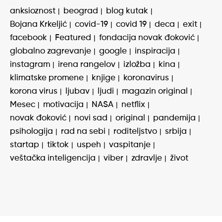
anksioznost
beograd
blog kutak
Bojana Krkeljić
covid-19
covid 19
deca
exit
facebook
Featured
fondacija novak đoković
globalno zagrevanje
google
inspiracija
instagram
irena rangelov
izložba
kina
klimatske promene
knjige
koronavirus
korona virus
ljubav
ljudi
magazin original
Mesec
motivacija
NASA
netflix
novak đoković
novi sad
original
pandemija
psihologija
rad na sebi
roditeljstvo
srbija
startap
tiktok
uspeh
vaspitanje
veštačka inteligencija
viber
zdravlje
život