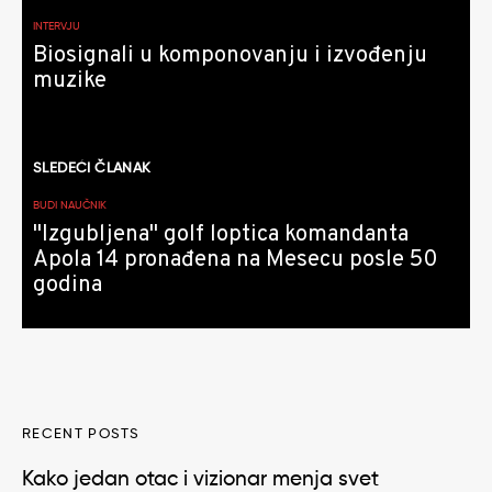
članaka
INTERVJU
Biosignali u komponovanju i izvođenju
muzike
SLEDEĆI ČLANAK
BUDI NAUČNIK
"Izgubljena" golf loptica komandanta
Apola 14 pronađena na Mesecu posle 50
godina
RECENT POSTS
Kako jedan otac i vizionar menja svet