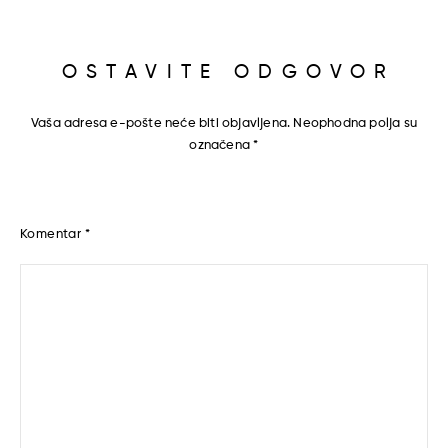
OSTAVITE ODGOVOR
Vaša adresa e-pošte neće biti objavljena.
Neophodna polja su
označena
*
Komentar
*