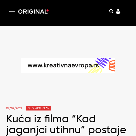
pretraga
Original
Original magazin
Skip
to
content
07/02/2021
BUDI AKTUELAN
Kuća iz filma “Kad
jaganjci utihnu” postaje