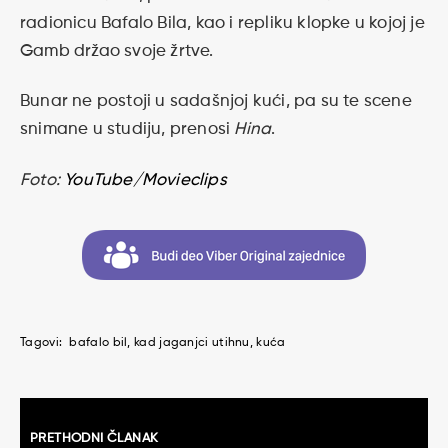
radionicu Bafalo Bila, kao i repliku klopke u kojoj je
Gamb držao svoje žrtve.
Bunar ne postoji u sadašnjoj kući, pa su te scene
snimane u studiju, prenosi
Hina
.
Foto:
YouTube/Movieclips
Tagovi:
bafalo bil
kad jaganjci utihnu
kuća
Kretanje
PRETHODNI ČLANAK