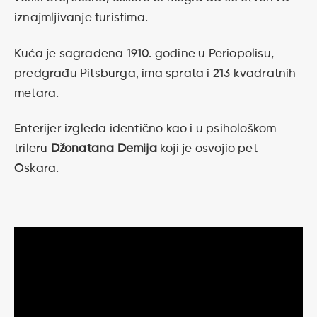
iznajmljivanje turistima.
Kuća je sagrađena 1910. godine u Periopolisu,
predgrađu Pitsburga, ima sprata i 213 kvadratnih
metara.
Enterijer izgleda identično kao i u psihološkom
trileru
Džonatana Demija
koji je osvojio pet
Oskara.