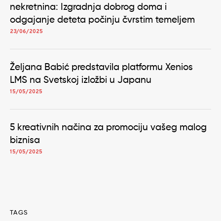
nekretnina: Izgradnja dobrog doma i
odgajanje deteta počinju čvrstim temeljem
23/06/2025
Željana Babić predstavila platformu Xenios
LMS na Svetskoj izložbi u Japanu
15/05/2025
5 kreativnih načina za promociju vašeg malog
biznisa
15/05/2025
TAGS