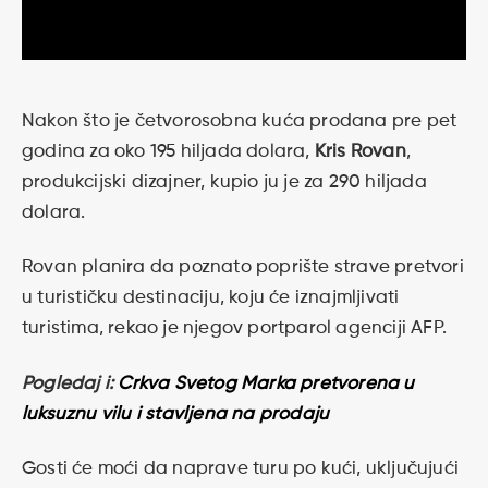
Nakon što je četvorosobna kuća prodana pre pet
godina za oko 195 hiljada dolara,
Kris Rovan
,
produkcijski dizajner, kupio ju je za 290 hiljada
dolara.
Rovan planira da poznato poprište strave pretvori
u turističku destinaciju, koju će iznajmljivati
turistima, rekao je njegov portparol agenciji AFP.
Pogledaj i:
Crkva Svetog Marka pretvorena u
luksuznu vilu i stavljena na prodaju
Gosti će moći da naprave turu po kući, uključujući