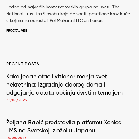
Jedna od najvećih konzervatorskih grupa na svetu The
National Trust traži osobu koja će voditi posetioce kroz kuće
u kojima su odrastali Pol Makartni i Džon Lenon.
PROČITAJ VIŠE
RECENT POSTS
Kako jedan otac i vizionar menja svet
nekretnina: Izgradnja dobrog doma i
odgajanje deteta počinju čvrstim temeljem
23/06/2025
Željana Babić predstavila platformu Xenios
LMS na Svetskoj izložbi u Japanu
15/05/2025