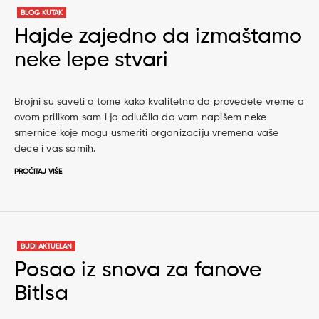
BLOG KUTAK
Hajde zajedno da izmaštamo
neke lepe stvari
Brojni su saveti o tome kako kvalitetno da provedete vreme a
ovom prilikom sam i ja odlučila da vam napišem neke
smernice koje mogu usmeriti organizaciju vremena vaše
dece i vas samih.
PROČITAJ VIŠE
BUDI AKTUELAN
Posao iz snova za fanove
Bitlsa