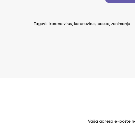
Tagovi:
korona virus
koronavirus
posao
zanimanja
Vaša adresa e-pošte ne