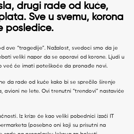
sla, drugi rade od kuće,
plata. Sve u svemu, korona
e posledice.
i od ove “tragedije”. Nažalost, svedoci smo da je
ebati veliki napor da se oporavi od korone. Ljudi u
ao već će imati poteškoće da pronađe novi.
ne da rade od kuće kako bi se sprečilo širenje
, avioni ne lete. Ovi trenutni “trendovi” nastaviće
ćnosti. Iz krize će kao veliki pobednici izaći IT
permarketa (posebno oni koji su prisutni na