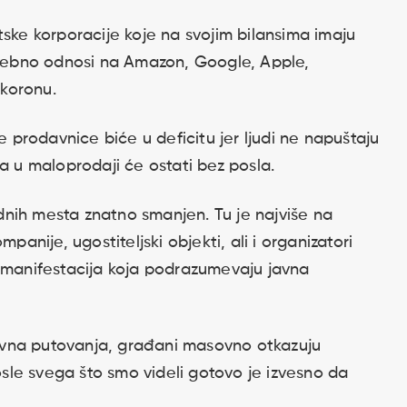
tske korporacije koje na svojim bilansima imaju
ebno odnosi na Amazon, Google, Apple,
 koronu.
e prodavnice biće u deficitu jer ljudi ne napuštaju
a u maloprodaji će ostati bez posla.
radnih mesta znatno smanjen. Tu je najviše na
panije, ugostiteljski objekti, ali i organizatori
h manifestacija koja podrazumevaju javna
vna putovanja, građani masovno otkazuju
Posle svega što smo videli gotovo je izvesno da