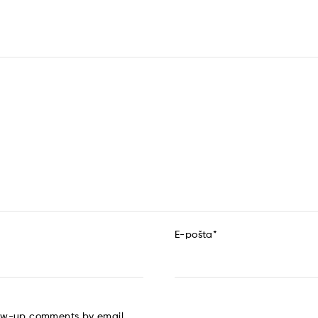
E-pošta
*
low-up comments by email.