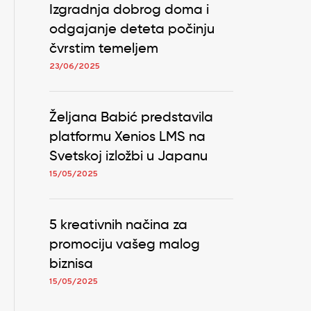
Izgradnja dobrog doma i
odgajanje deteta počinju
čvrstim temeljem
23/06/2025
Željana Babić predstavila
platformu Xenios LMS na
Svetskoj izložbi u Japanu
15/05/2025
5 kreativnih načina za
promociju vašeg malog
biznisa
15/05/2025