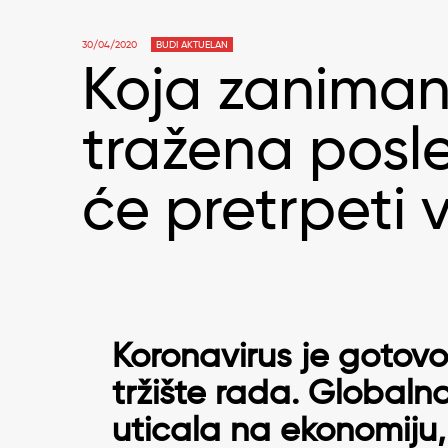
30/04/2020
BUDI AKTUELAN
Koja zanimanj
tražena posle
će pretrpeti 
Koronavirus je gotov
tržište rada. Globalna 
uticala na ekonomiju,