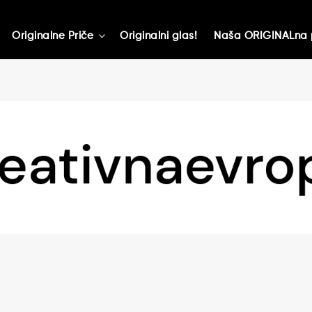
Originalne Priče
Originalni glas!
Naša ORIGINALna 
toggle
child
menu