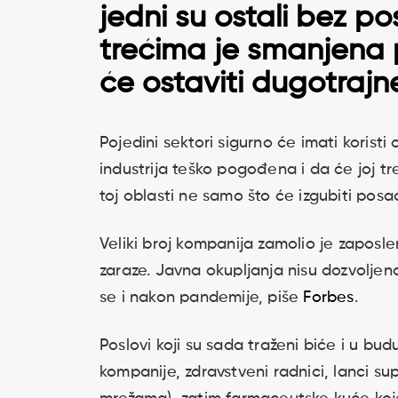
jedni su ostali bez po
trećima je smanjena 
će ostaviti dugotrajn
Pojedini sektori sigurno će imati korist
industrija teško pogođena i da će joj tr
toj oblasti ne samo što će izgubiti pos
Veliki broj kompanija zamolio je zaposle
zaraze. Javna okupljanja nisu dozvoljena
se i nakon pandemije, piše
Forbes
.
Poslovi koji su sada traženi biće i u budu
kompanije, zdravstveni radnici, lanci su