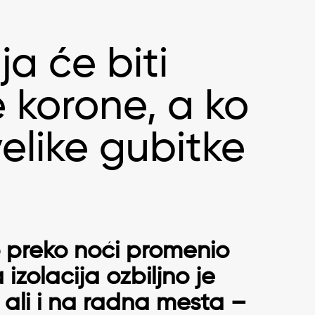
a će biti
 korone, a ko
velike gubitke
o preko noći promenio
izolacija ozbiljno je
 ali i na radna mesta –