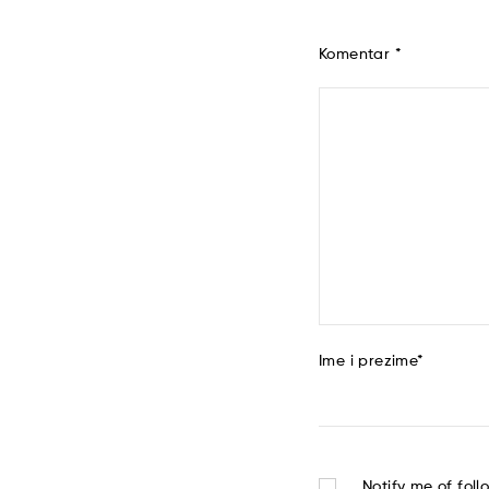
Komentar
*
Ime i prezime
*
Notify me of fol