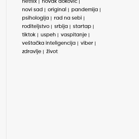
netflix
novak đoković
novi sad
original
pandemija
psihologija
rad na sebi
roditeljstvo
srbija
startap
tiktok
uspeh
vaspitanje
veštačka inteligencija
viber
zdravlje
život