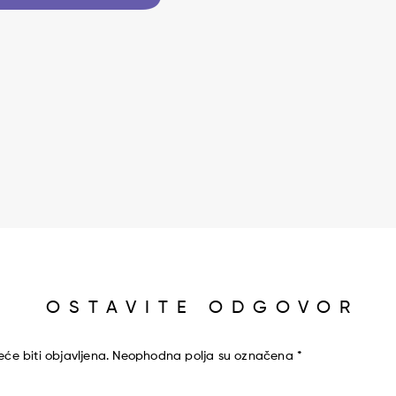
OSTAVITE ODGOVOR
će biti objavljena.
Neophodna polja su označena
*