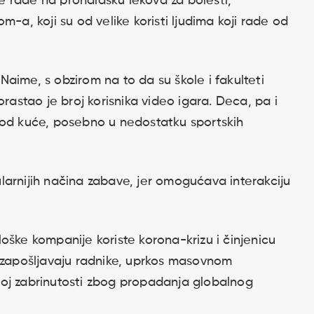
 rade na pronalasku lekova za bolesti,
m-a, koji su od velike koristi ljudima koji rade od
. Naime, s obzirom na to da su škole i fakulteti
orastao je broj korisnika video igara. Deca, pa i
kod kuće, posebno u nedostatku sportskih
larnijih načina zabave, jer omogućava interakciju
loške kompanije koriste korona-krizu i činjenicu
o zapošljavaju radnike, uprkos masovnom
oj zabrinutosti zbog propadanja globalnog