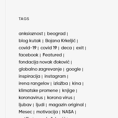
TAGS
anksioznost
beograd
blog kutak
Bojana Krkeljić
covid-19
covid 19
deca
exit
facebook
Featured
fondacija novak đoković
globalno zagrevanje
google
inspiracija
instagram
irena rangelov
izložba
kina
klimatske promene
knjige
koronavirus
korona virus
ljubav
ljudi
magazin original
Mesec
motivacija
NASA