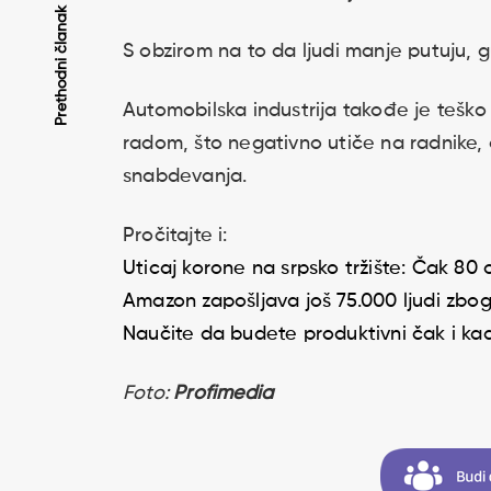
Kretanje
Prethodni članak
S obzirom na to da ljudi manje putuju, g
članaka
Automobilska industrija takođe je teško 
radom, što negativno utiče na radnike, a
snabdevanja.
Pročitajte i:
Uticaj korone na srpsko tržište: Čak 80 o
Amazon zapošljava još 75.000 ljudi zb
Naučite da budete produktivni čak i ka
Foto:
Profimedia