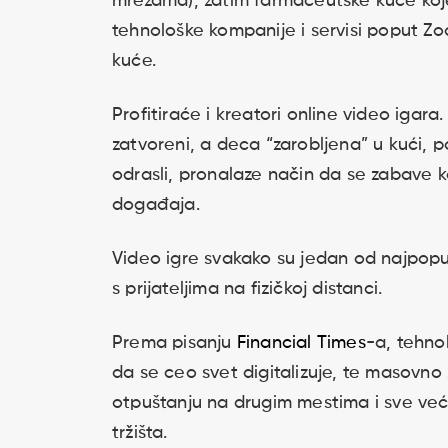
mrežama), zatim farmaceutske kuće koje
tehnološke kompanije i servisi poput Zoo
kuće.
Profitiraće i kreatori online video igara
zatvoreni, a deca “zarobljena” u kući, p
odrasli, pronalaze način da se zabave 
događaja.
Video igre svakako su jedan od najpopu
s prijateljima na fizičkoj distanci.
Prema pisanju
Financial Times
-a, tehno
da se ceo svet digitalizuje, te masovn
otpuštanju na drugim mestima i sve već
tržišta.