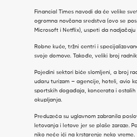
Financial Times navodi da će velike sve
ogromna novčana sredstva (ovo se pos
Microsoft i Netflix), uspeti da nadjačaju
Robne kuće, tržni centri i specijalizovan
svoje domove. Takođe, veliki broj radnik
Pojedini sektori biće slomljeni, a broj 
udaru turizam – agencije, hoteli, avio kom
sportskih događaja, koncerata i ostali
okupljanja.
Preduzeća su uglavnom zabranila poslo
letovanja i letove jer se plaše zaraze. 
niko neće ići na krstarenje neko vreme.