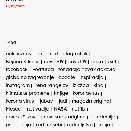
15/05/2025
TAGS
anksioznost
beograd
blog kutak
Bojana Krkeljić
covid-19
covid 19
deca
exit
facebook
Featured
fondacija novak đoković
globalno zagrevanje
google
inspiracija
instagram
irena rangelov
izložba
kina
klimatske promene
knjige
koronavirus
korona virus
ljubav
ljudi
magazin original
Mesec
motivacija
NASA
netflix
novak đoković
novi sad
original
pandemija
psihologija
rad na sebi
roditeljstvo
srbija