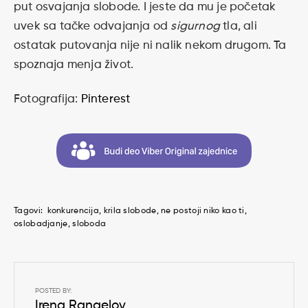
put osvajanja slobode. I jeste da mu je početak
uvek sa tačke odvajanja od
sigurnog
tla, ali
ostatak putovanja nije ni nalik nekom drugom. Ta
spoznaja menja život.
Fotografija:
Pinterest
Tagovi:
konkurencija
krila slobode
ne postoji niko kao ti
oslobadjanje
sloboda
POSTED BY:
Irena Rangelov