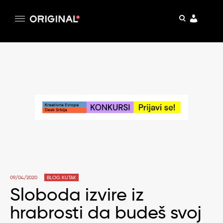
pretraga
Original
Original magazin
Skip
to
content
09/04/2020
BLOG KUTAK
Sloboda izvire iz
hrabrosti da budeš svoj