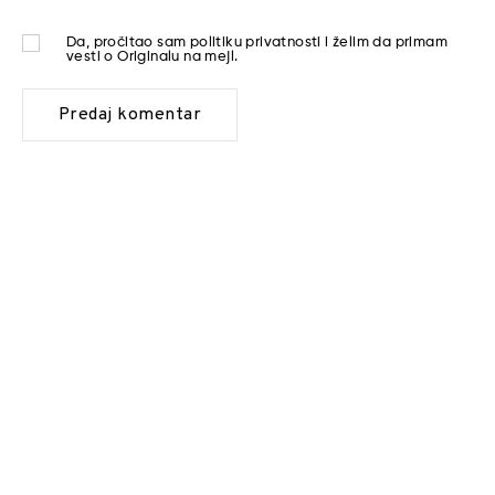
Da, pročitao sam
politiku privatnosti
i želim da primam
vesti o Originalu na mejl.