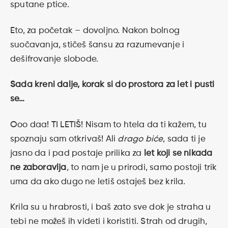
sputane ptice.
Eto, za početak – dovoljno. Nakon bolnog
suočavanja, stičeš šansu za razumevanje i
dešifrovanje slobode.
Sada kreni dalje, korak si do prostora za let i pusti
se…
Ooo daa! TI LETIŠ! Nisam to htela da ti kažem, tu
spoznaju sam otkrivaš! Ali
drago biće
, sada ti je
jasno da i pad postaje prilika za
let
koji se nikada
ne zaboravlja
, to nam je u prirodi, samo postoji trik
uma da ako dugo ne letiš ostaješ bez krila.
Krila su u hrabrosti, i baš zato sve dok je straha u
tebi ne možeš ih videti i koristiti. Strah od drugih,