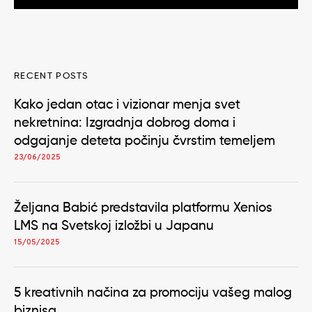
RECENT POSTS
Kako jedan otac i vizionar menja svet
nekretnina: Izgradnja dobrog doma i
odgajanje deteta počinju čvrstim temeljem
23/06/2025
Željana Babić predstavila platformu Xenios
LMS na Svetskoj izložbi u Japanu
15/05/2025
5 kreativnih načina za promociju vašeg malog
biznisa