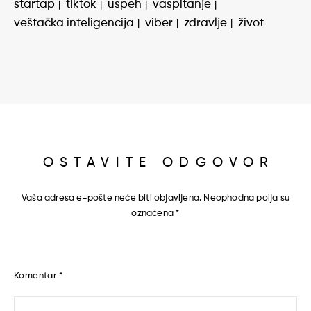
startap
tiktok
uspeh
vaspitanje
veštačka inteligencija
viber
zdravlje
život
OSTAVITE ODGOVOR
Vaša adresa e-pošte neće biti objavljena.
Neophodna polja su
označena
*
Komentar
*