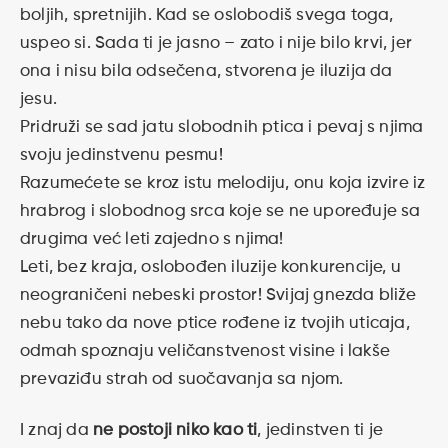
boljih, spretnijih. Kad se oslobodiš svega toga,
uspeo si. Sada ti je jasno – zato i nije bilo krvi, jer
ona i nisu bila odsečena, stvorena je iluzija da
jesu.
Pridruži se sad jatu slobodnih ptica i pevaj s njima
svoju jedinstvenu pesmu!
Razumećete se kroz istu melodiju, onu koja izvire iz
hrabrog i slobodnog srca koje se ne upoređuje sa
drugima već leti zajedno s njima!
Leti, bez kraja, oslobođen iluzije konkurencije, u
neograničeni nebeski prostor! Svijaj gnezda bliže
nebu tako da nove ptice rođene iz tvojih uticaja,
odmah spoznaju veličanstvenost visine i lakše
prevaziđu strah od suočavanja sa njom.
I znaj da
ne postoji niko kao ti
, jedinstven ti je