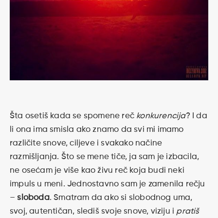
Šta osetiš kada se spomene reč
konkurencija
? I da
li ona ima smisla ako znamo da svi mi imamo
različite snove, ciljeve i svakako načine
razmišljanja. Što se mene tiče, ja sam je izbacila,
ne osećam je više kao živu reč koja budi neki
impuls u meni. Jednostavno sam je zamenila rečju
–
sloboda
. Smatram da ako si slobodnog uma,
svoj, autentičan, slediš svoje snove, viziju i
pratiš