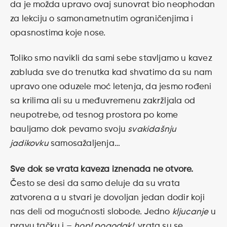
da je možda upravo ovaj sunovrat bio neophodan
za lekciju o samonametnutim ograničenjima i
opasnostima koje nose.
Toliko smo navikli da sami sebe stavljamo u kavez
zabluda sve do trenutka kad shvatimo da su nam
upravo one oduzele moć letenja, da jesmo rođeni
sa krilima ali su u međuvremenu zakržljala od
neupotrebe, od tesnog prostora po kome
bauljamo dok pevamo svoju
svakidašnju
jadikovku
samosažaljenja…
Sve dok se vrata kaveza iznenada ne otvore.
Često se desi da samo deluje da su vrata
zatvorena a u stvari je dovoljan jedan dodir koji
nas deli od mogućnosti slobode. Jedno
kljucanje
u
pravu tačku i –
hop! pogodak!
, vrata su se