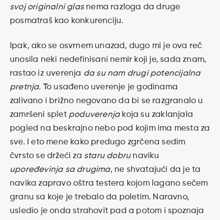
svoj originalni glas
nema razloga da druge
posmatraš kao konkurenciju.
Ipak, ako se osvrnem unazad, dugo mi je ova reč
unosila neki nedefinisani nemir koji je, sada znam,
rastao iz uverenja
da su nam drugi potencijalna
pretnja
. To usađeno uverenje je godinama
zalivano i brižno negovano da bi se razgranalo u
zamršeni splet
poduverenja
koja su zaklanjala
pogled na beskrajno nebo pod kojim ima mesta za
sve. I eto mene kako predugo zgrčena sedim
čvrsto se držeći za
staru dobru
naviku
upoređevinja sa drugima
, ne shvatajući da je ta
navika zapravo oštra testera kojom lagano sečem
granu sa koje je trebalo da poletim. Naravno,
usledio je onda strahovit pad a potom i spoznaja