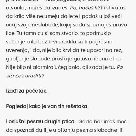
otvorila, možeš da izađeš!
Pa, hoćeš li?
Ili shvataš
da krila više ne umeju da lete i padaš u još veći
očaj svoje neslobode, kojoj sada spoznaješ pravo
lice. Tu tamnicu si sam stvorio, to podmuklo
sečenje krila bez krvi uradila su ti pogrešna
uverenja, i da, nije bilo krvi da te upozori na rez,
gubljenje slobode prošlo je gotovo neprimetno.
Nije bilo ni alarmirajućeg bola, ali sada je tu.
Pa
šta ćeš uraditi?
Izađi za početak.
Pogledaj kako je van tih rešetaka
.
I oslušni pesmu drugih ptica
… Sada bar imaš moć
da spoznaš da li je u pitanju pesma slobodne ili