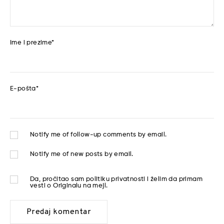
Ime i prezime
*
E-pošta
*
Notify me of follow-up comments by email.
Notify me of new posts by email.
Da, pročitao sam
politiku privatnosti
i želim da primam
vesti o Originalu na mejl.