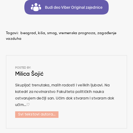
Tagovi:
beograd
kiša
smog
vremenska prognoza
zagađenje
vazduha
POSTED BY:
Milica Šojić
Skupljač trenutaka, malih radosti i velikih ljubavi. Na
katedri za novinarstvo Fakulteta političkih nauka
ostvarujem dečiji san. Učim dok stvaram i stvaram dok
učim...♡
Svi tekstovi autora...