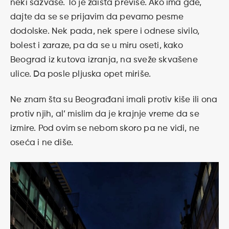
neki sazvaše. To je zaista previše. Ako ima gde,
dajte da se se prijavim da pevamo pesme
dodolske. Nek pada, nek spere i odnese sivilo,
bolest i zaraze, pa da se u miru oseti, kako
Beograd iz kutova izranja, na sveže skvašene
ulice. Da posle pljuska opet miriše.
Ne znam šta su Beograđani imali protiv kiše ili ona
protiv njih, al’ mislim da je krajnje vreme da se
izmire. Pod ovim se nebom skoro pa ne vidi, ne
oseća i ne diše.