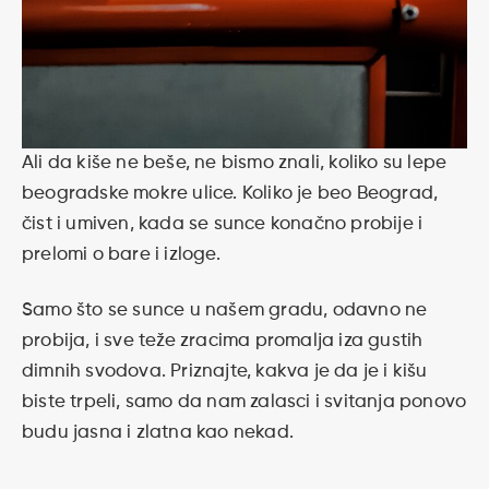
Ali da kiše ne beše, ne bismo znali, koliko su lepe
beogradske mokre ulice. Koliko je beo Beograd,
čist i umiven, kada se sunce konačno probije i
prelomi o bare i izloge.
Samo što se sunce u našem gradu, odavno ne
probija, i sve teže zracima promalja iza gustih
dimnih svodova. Priznajte, kakva je da je i kišu
biste trpeli, samo da nam zalasci i svitanja ponovo
budu jasna i zlatna kao nekad.