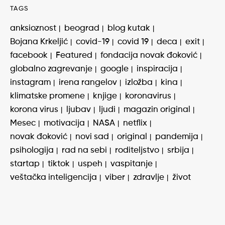
TAGS
anksioznost
beograd
blog kutak
Bojana Krkeljić
covid-19
covid 19
deca
exit
facebook
Featured
fondacija novak đoković
globalno zagrevanje
google
inspiracija
instagram
irena rangelov
izložba
kina
klimatske promene
knjige
koronavirus
korona virus
ljubav
ljudi
magazin original
Mesec
motivacija
NASA
netflix
novak đoković
novi sad
original
pandemija
psihologija
rad na sebi
roditeljstvo
srbija
startap
tiktok
uspeh
vaspitanje
veštačka inteligencija
viber
zdravlje
život