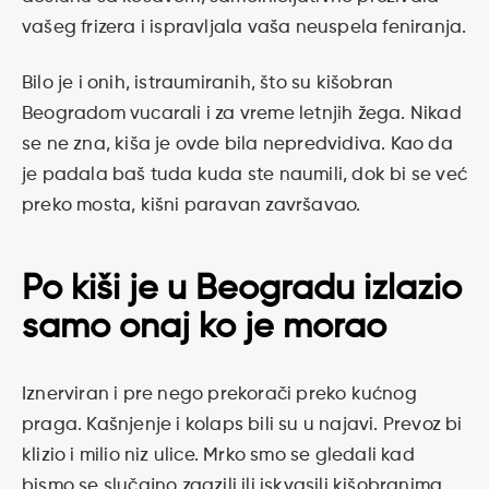
vašeg frizera i ispravljala vaša neuspela feniranja.
Bilo je i onih, istraumiranih, što su kišobran
Beogradom vucarali i za vreme letnjih žega. Nikad
se ne zna, kiša je ovde bila nepredvidiva. Kao da
je padala baš tuda kuda ste naumili, dok bi se već
preko mosta, kišni paravan završavao.
Po kiši je u Beogradu izlazio
samo onaj ko je morao
Iznerviran i pre nego prekorači preko kućnog
praga. Kašnjenje i kolaps bili su u najavi. Prevoz bi
klizio i milio niz ulice. Mrko smo se gledali kad
bismo se slučajno zgazili ili iskvasili kišobranima