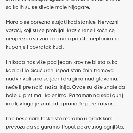
sa kojih su se slivale male Nijagare.
Moralo se oprezno stajati kod stanice. Nervozni
vozači, koji su se probijali kroz sirene i kočnice,
neoprezno su znali da nam priušte neplanirano
kupanje i povratak kući.
I nikada nas više pod jedan krov ne bi stalo, ko
kad bi lilo. Šćućureni ispod staničnih tremova
nadvirivali smo se jedni drugima nad glavama,
neće li pre naići naša linija. Ovde su kiše znale da
bole, u prstima i kolenima. Pa taman na sebi gunj
imali, vlaga je znala da pronađe pore i otvore.
I ne beše nam teško što moramo u gradskom
prevozu da se guramo. Poput pokretnog ognjišta,