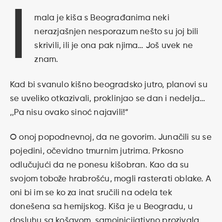
I
mala je kiša s Beograđanima neki
nerazjašnjen nesporazum nešto su joj bili
skrivili, ili je ona pak njima… Još uvek ne
znam.
Kad bi svanulo kišno beogradsko jutro, planovi su
se uveliko otkazivali, proklinjao se dan i nedelja…
,,Pa nisu ovako sinoć najavili!“
O onoj popodnevnoj, da ne govorim. Junačili su se
pojedini, očevidno tmurnim jutrima. Prkosno
odlučujući da ne ponesu kišobran. Kao da su
svojom tobože hrabrošću, mogli rasterati oblake. A
oni bi im se ko za inat sručili na odela tek
donešena sa hemijskog. Kiša je u Beogradu, u
dosluhu sa košavom, samoinicijativno prozivala