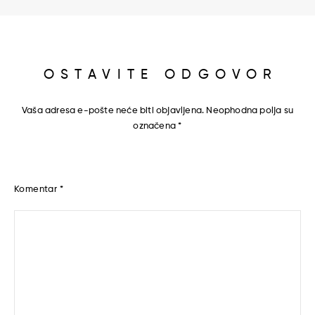
OSTAVITE ODGOVOR
Vaša adresa e-pošte neće biti objavljena.
Neophodna polja su
označena
*
Komentar
*