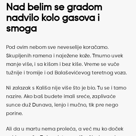
Nad belim se gradom
nadvilo kolo gasova i
smoga
Pod ovim nebom sve neveselije koračamo.
Skupljenih ramena i naježene kože. Tmurno uvek
manje više, i sa kišom i bez kiše. Vreme se vuče
tužnije i tromije i od Balaševićevog teretnog voza.
Ni zalazak s Kališa nije više što je bio. Tu se i tamo
nazire. Ako baš budete imali sreće, zaplivaće
sunce duž Dunava, lenjo i mučno, tik pre nego
porine.
Ali da u martu nema proleća, a već mu ko doček