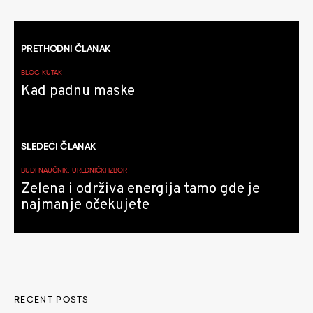
Kretanje
PRETHODNI ČLANAK
članaka
BLOG KUTAK
Kad padnu maske
SLEDEĆI ČLANAK
BUDI NAUČNIK, UREDNIČKI IZBOR
Zelena i održiva energija tamo gde je
najmanje očekujete
RECENT POSTS