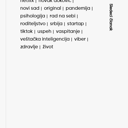
netflix
novak đoković
Sledeći članak
novi sad
original
pandemija
psihologija
rad na sebi
roditeljstvo
srbija
startap
tiktok
uspeh
vaspitanje
veštačka inteligencija
viber
zdravlje
život