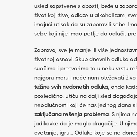
usled sopstvene slabosti, beže u zabora
život koji žive, odlaze u alkoholizam, s
imajući utisak da su zaboravili sebe. Ima
sebe koji nije imao petlje da odluči, p
Zapravo, sve je manje ili više jednosta
životnoj osnovi. Skup dnevnih odluka o
suočimo i pretvorimo to u neku vrstu re
najgoru moru i neće nam otežavati živo
težine svih nedonetih odluka
, onda kad
posledično, utiču na dalji sled događaj
neodlučnosti koji će nas jednog dana sl
zaključana rešenja problema
. S njima 
jadikovke da je moglo drugačije. U njima
cvetanje, igru… Odluke koje se ne done