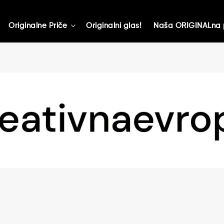
Originalne Priče
Originalni glas!
Naša ORIGINALna 
toggle
child
menu