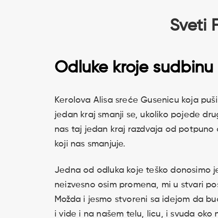
Sveti 
Odluke kroje sudbinu
Kerolova Alisa sreće Gusenicu koja puši 
jedan kraj smanji se, ukoliko pojede dr
nas taj jedan kraj razdvaja od potpuno 
koji nas smanjuje.
Jedna od odluka koje teško donosimo je
neizvesno osim promena, mi u stvari po
Možda i jesmo stvoreni sa idejom da bu
i vide i na našem telu, licu, i svuda o