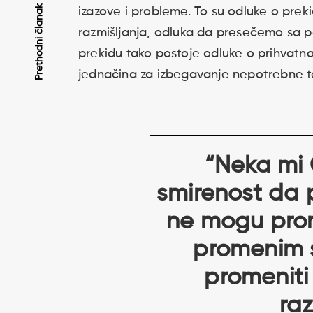
Kretanje
Prethodni članak
izazove i probleme. To su odluke o preki
razmišljanja, odluka da presečemo sa p
članaka
prekidu tako postoje odluke o prihvatnaj
jednačina za izbegavanje nepotrebne t
“Neka mi
smirenost da p
ne mogu prom
promenim s
promeniti
raz