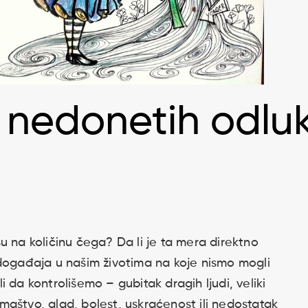
nedonetih odlu
u na količinu čega? Da li je ta mera direktno
događaja u našim životima na koje nismo mogli
 da kontrolišemo – gubitak dragih ljudi, veliki
romaštvo, glad, bolest, uskraćenost ili nedostatak