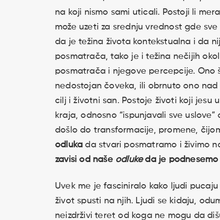
na koji nismo sami uticali. Postoji li mer
može uzeti za srednju vrednost gde sve o
da je težina života kontekstualna i da n
posmatrača, tako je i težina nečijih okol
posmatrača i njegove percepcije. Ono š
nedostojan čoveka, ili obrnuto ono nad
cilj i životni san. Postoje životi koji je
kraja, odnosno “ispunjavali sve uslove
došlo do transformacije, promene, čijom
odluka
da stvari posmatramo i živimo na
zavisi od naše
odluke
da je podnesemo i
Uvek me je fasciniralo kako ljudi pucaj
život spusti na njih. Ljudi se kidaju, od
neizdrživi teret od koga ne mogu da dišu