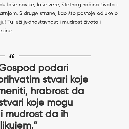
du loše navike, loše veze, štetnog načina života i
atnjom. S druge strane, kao što postoje odluke o
u! Tu leži jednostavnost i mudrost života i
ežine.
 Gospod podari
rihvatim stvari koje
eniti, hrabrost da
tvari koje mogu
 i mudrost da ih
likujem.”