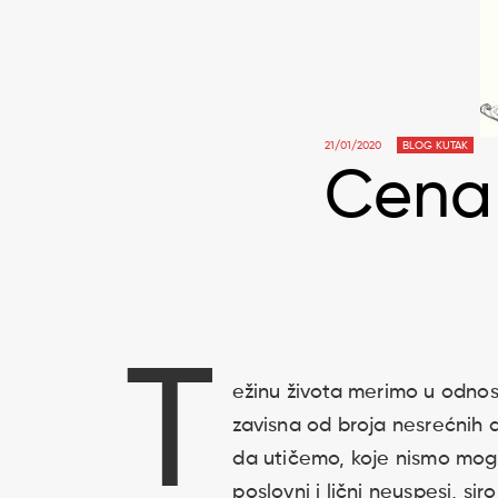
21/01/2020
BLOG KUTAK
Cena 
T
ežinu života merimo u odnos
zavisna od broja nesrećnih 
da utičemo, koje nismo mogli
poslovni i lični neuspesi, si