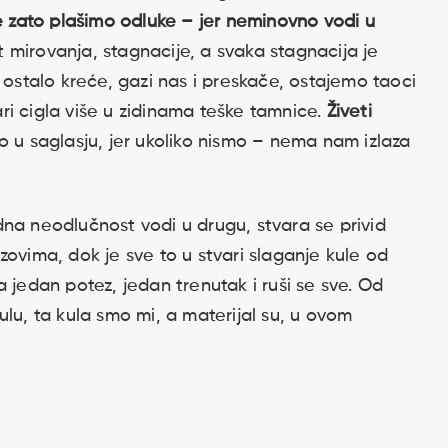
se zato plašimo odluke – jer neminovno vodi u
 mirovanja, stagnacije, a svaka stagnacija je
 ostalo kreće, gazi nas i preskače, ostajemo taoci
i cigla više u zidinama teške tamnice.
Živeti
o u saglasju, jer ukoliko nismo – nema nam izlaza
na neodlučnost vodi u drugu, stvara se privid
zovima, dok je sve to u stvari slaganje kule od
 jedan potez, jedan trenutak i ruši se sve. Od
lu, ta kula smo mi, a materijal su, u ovom