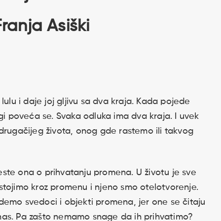
Franja Asiški
lulu i daje joj gljivu sa dva kraja. Kada pojede
ugi poveća se. Svaka odluka ima dva kraja. I uvek
drugačijeg života, onog gde rastemo ili takvog
ste ona o prihvatanju promena. U životu je sve
stojimo kroz promenu i njeno smo otelotvorenje.
demo svedoci i objekti promena, jer one se čitaju
ko nas. Pa zašto nemamo snage da ih prihvatimo?