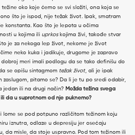
a težine oko koje ćemo se svi složiti, ona koja se
no što je ispod, nije težak život. Ipak, smatram
ije konstanta. Kao što je lepota u očima
nosti u kojima ili
uprkos
kojima živi, takođe stvar
to je za nekoga lep život, nekome je život
 čime neko kuka i jadikuje, drugome je zapravo
su u dobroj meri imali podlogu da se tako definišu do
” da se opišu sintagmom
težak život
, ali je ipak
 zaslugom, pitamo se? Da li je tu po sredi odabir,
 jedan ili na drugi način?
Možda težina svega
li da u suprotnom od nje puknemo?
u i lome se pod potpuno različitom težinom koju
umiru iznutra, odlaze u depresiju jer osećaju
, da misle, da stoje uspravno. Pod tom težinom ili