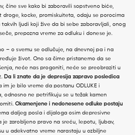
v, čine sve kako bi zaboravili sopstveno biće,
vet droge, kocke, promiskuiteta, odaju se porocima
 takvih ljudi koji žive da bi sebe zaboravljali, onog
reseče, prepozna vreme za odluku i donese je.
vno – o svemu se odlučuje, na dnevnoj pa i na
dređuje život. Ono sa čime pristanemo da se
šenja, neće nas progoniti, neće se preobraziti u
t.
Da li znate da je depresija zapravo posledica
a im je bilo vreme da postanu ODLUKE i
a, odnosno ne petrifikuju se u težak kamen
omiti.
Okamenjene i nedonesene odluke postaju
nema daljeg posla i dijaloga osim depresivne
 je zarobljeno pravo na sreću, lepotu, ljubav,
su u adekvatno vreme narastaju u ozbiljne