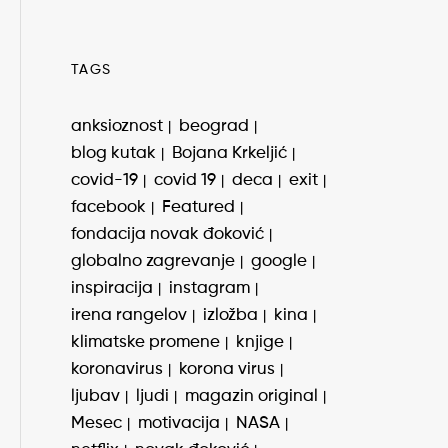
TAGS
anksioznost
beograd
blog kutak
Bojana Krkeljić
covid-19
covid 19
deca
exit
facebook
Featured
fondacija novak đoković
globalno zagrevanje
google
inspiracija
instagram
irena rangelov
izložba
kina
klimatske promene
knjige
koronavirus
korona virus
ljubav
ljudi
magazin original
Mesec
motivacija
NASA