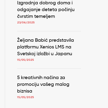
Izgradnja dobrog doma i
odgajanje deteta počinju
čvrstim temeljem
23/06/2025
Željana Babić predstavila
platformu Xenios LMS na
Svetskoj izložbi u Japanu
15/05/2025
5 kreativnih načina za
promociju vašeg malog
biznisa
15/05/2025