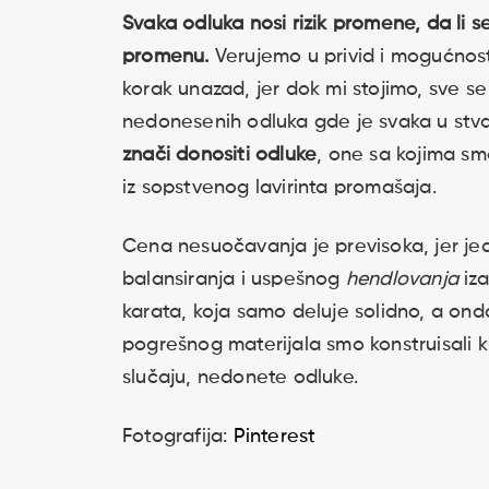
Svaka odluka nosi rizik promene, da li 
promenu.
Verujemo u privid i mogućnost
korak unazad, jer dok mi stojimo, sve se
nedonesenih odluka gde je svaka u stvar
znači donositi odluke
, one sa kojima sm
iz sopstvenog lavirinta promašaja.
Cena nesuočavanja je previsoka, jer jed
balansiranja i uspešnog
hendlovanja
iza
karata, koja samo deluje solidno, a onda
pogrešnog materijala smo konstruisali ku
slučaju, nedonete odluke.
Fotografija:
Pinterest