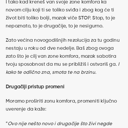
I tako kad kreneš van svoje zone komfora ka
novom cilju koji ti se toliko sviđa i zbog kog će ti
život biti toliko bolji, mozak viče STOP. Stop, to je
nepoznato, to je drugačije, to je nesigurno.
Zato većina novogodišnjih rezolucija za tu godinu
nestaju u roku od dve nedelje. Baš zbog ovoga
zato što je cilj van zone komfora, mozak sabotira
tvoju sposobnost da mu se približiš i ostvariš ga.
I
kako te odlično zna, smota te na brzinu.
Drugačiji pristup promeni
Moramo proširiti zonu komfora, promeniti ključno
uverenje da kaže:
”
Ovo nije nešto novo i drugačije što živi negde