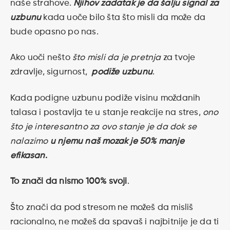
naše strahove.
Njihov zadatak je da šalju signal za
uzbunu
kada uoče bilo šta što misli da može da
bude opasno po nas.
Ako uoči nešto
što misli da je pretnja
za tvoje
zdravlje, sigurnost,
podiže uzbunu
.
Kada podigne uzbunu podiže visinu moždanih
talasa i postavlja te u stanje reakcije na stres,
ono
što je interesantno za ovo stanje je da dok se
nalazimo
u njemu naš mozak je 50% manje
efikasan
.
To znači da nismo 100% svoji
.
Što znači da pod stresom ne možeš da misliš
racionalno, ne možeš da spavaš i najbitnije je da ti