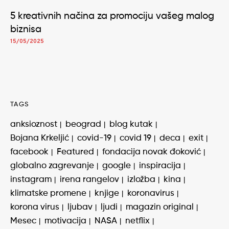
5 kreativnih načina za promociju vašeg malog
biznisa
15/05/2025
TAGS
anksioznost
beograd
blog kutak
Bojana Krkeljić
covid-19
covid 19
deca
exit
facebook
Featured
fondacija novak đoković
globalno zagrevanje
google
inspiracija
instagram
irena rangelov
izložba
kina
klimatske promene
knjige
koronavirus
korona virus
ljubav
ljudi
magazin original
Mesec
motivacija
NASA
netflix