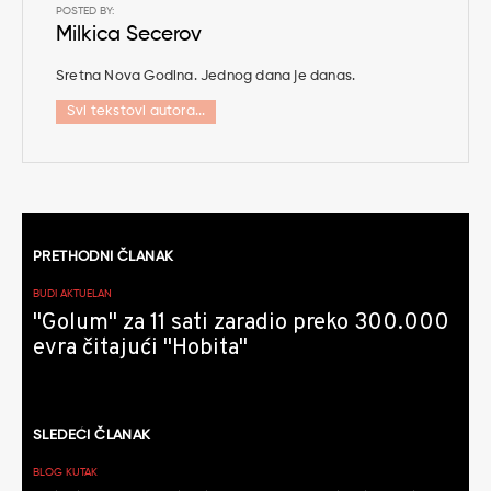
POSTED BY:
Milkica Secerov
Sretna Nova Godina. Jednog dana je danas.
Svi tekstovi autora...
Kretanje
PRETHODNI ČLANAK
članaka
BUDI AKTUELAN
"Golum" za 11 sati zaradio preko 300.000
evra čitajući "Hobita"
SLEDEĆI ČLANAK
BLOG KUTAK