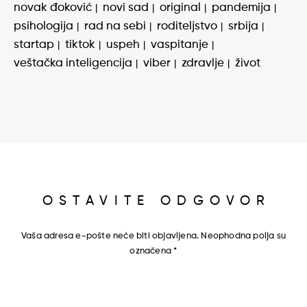
novak đoković
novi sad
original
pandemija
psihologija
rad na sebi
roditeljstvo
srbija
startap
tiktok
uspeh
vaspitanje
veštačka inteligencija
viber
zdravlje
život
OSTAVITE ODGOVOR
Vaša adresa e-pošte neće biti objavljena.
Neophodna polja su
označena
*