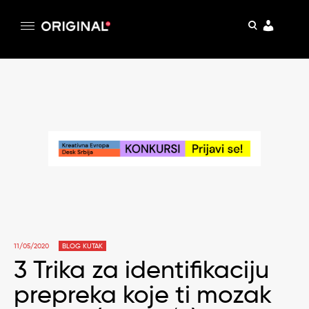
pretraga
Original
Original magazin
Skip
to
content
11/05/2020
BLOG KUTAK
3 Trika za identifikaciju
prepreka koje ti mozak