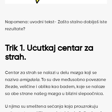
Napomena: uvodni tekst- Zašto stalno dobijaš iste
rezultate?
Trik 1. Ućutkaj centar za
strah.
Centar za strah se nalazi u delu mozga koji se
naziva
amigdala.
To su dve međusobno povezane
žlezde, veličine i oblika kao badem, koje se nalaze
sa obe strane našeg mozga u blizini slepoočnica.
U njima su smeštena sećanja koja prouzrokuju