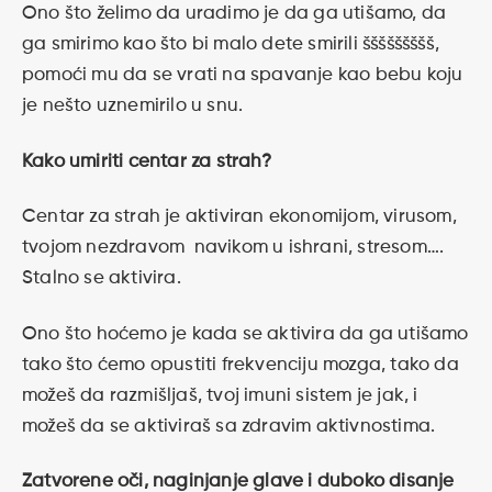
Ono što želimo da uradimo je da ga utišamo, da
ga smirimo kao što bi malo dete smirili ššššššššš,
pomoći mu da se vrati na spavanje kao bebu koju
je nešto uznemirilo u snu.
Kako umiriti centar za strah?
Centar za strah je aktiviran ekonomijom, virusom,
tvojom nezdravom navikom u ishrani, stresom….
Stalno se aktivira.
Ono što hoćemo je kada se aktivira da ga utišamo
tako što ćemo opustiti frekvenciju mozga, tako da
možeš da razmišljaš, tvoj imuni sistem je jak, i
možeš da se aktiviraš sa zdravim aktivnostima.
Zatvorene oči, naginjanje glave i duboko disanje