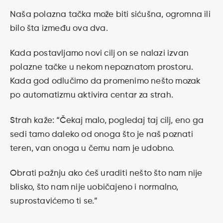
Naša polazna tačka može biti sićušna, ogromna ili
bilo šta između ova dva.
Kada postavljamo novi cilj on se nalazi izvan
polazne tačke u nekom nepoznatom prostoru.
Kada god odlučimo da promenimo nešto mozak
po automatizmu aktivira centar za strah.
Strah kaže: “Čekaj malo, pogledaj taj cilj, eno ga
sedi tamo daleko od onoga što je naš poznati
teren, van onoga u čemu nam je udobno.
Obrati pažnju ako ćeš uraditi nešto što nam nije
blisko, što nam nije uobičajeno i normalno,
suprostavićemo ti se.”