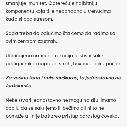
smanjuje imunitet. Opterećuje najbitniju
komponentu koja ti je neophodna u trenucima
kada si pod stresom.
Sada treba da odlučimo šta ćemo da radimo sa
ovim centrom za strah.
Uobičajena naučena rekacija je stisni šake
podigni ruke i napadni strah, box meč neka počne.
Za većinu žena i neke muškarce, to jednostavno ne
funkcioniše
.
Neke stvari jednostavno ne mogu na silu. Imamo
opciju da se sakrijemo ili bežimo ali ni to ne
pomaže a i nije baš zreo pristup odraslog čoveka.