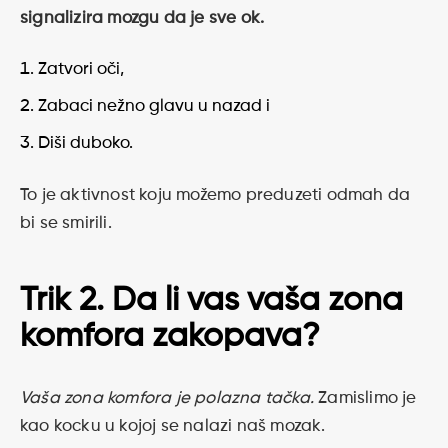
signalizira mozgu da je sve ok.
Zatvori oči,
Zabaci nežno glavu u nazad i
Diši duboko.
To je aktivnost koju možemo preduzeti odmah da
bi se smirili.
Trik 2. Da li vas vaša zona
komfora zakopava?
Vaša zona komfora je polazna tačka.
Zamislimo je
kao kocku u kojoj se nalazi naš mozak.