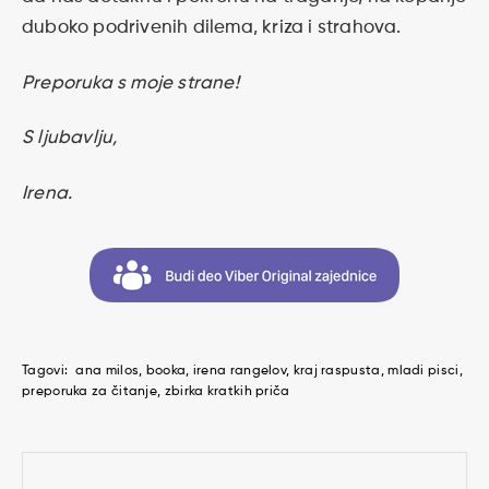
duboko podrivenih dilema, kriza i strahova.
Preporuka s moje strane!
S ljubavlju,
Irena.
Tagovi:
ana milos
booka
irena rangelov
kraj raspusta
mladi pisci
preporuka za čitanje
zbirka kratkih priča