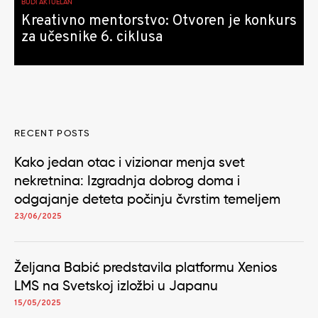
BUDI AKTUELAN
Kreativno mentorstvo: Otvoren je konkurs
za učesnike 6. ciklusa
RECENT POSTS
Kako jedan otac i vizionar menja svet
nekretnina: Izgradnja dobrog doma i
odgajanje deteta počinju čvrstim temeljem
23/06/2025
Željana Babić predstavila platformu Xenios
LMS na Svetskoj izložbi u Japanu
15/05/2025