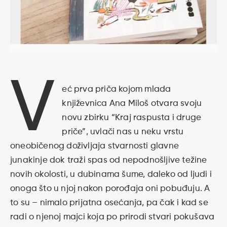
V
eć prva priča kojom mlada
književnica Ana Miloš otvara svoju
novu zbirku “Kraj raspusta i druge
priče”, uvlači nas u neku vrstu
oneobičenog doživljaja stvarnosti glavne
junakinje dok traži spas od nepodnošljive težine
novih okolosti, u dubinama šume, daleko od ljudi i
onoga što u njoj nakon porođaja oni pobuđuju. A
to su – nimalo prijatna osećanja, pa čak i kad se
radi o njenoj majci koja po prirodi stvari pokušava