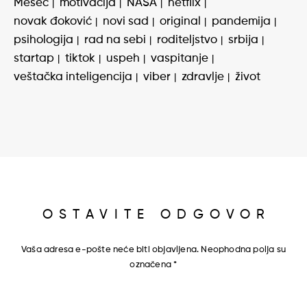
Mesec
motivacija
NASA
netflix
novak đoković
novi sad
original
pandemija
psihologija
rad na sebi
roditeljstvo
srbija
startap
tiktok
uspeh
vaspitanje
veštačka inteligencija
viber
zdravlje
život
OSTAVITE ODGOVOR
Vaša adresa e-pošte neće biti objavljena.
Neophodna polja su
označena
*