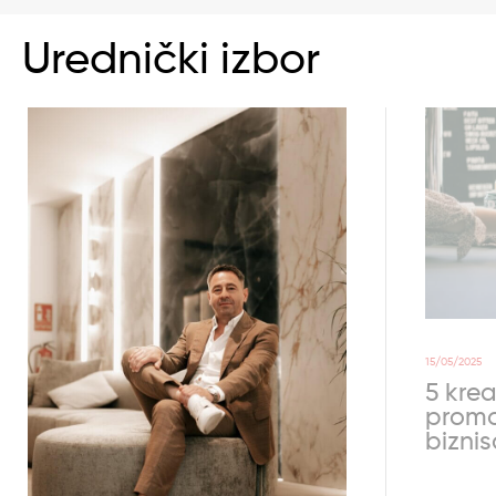
Urednički izbor
15/05/2025
5 krea
promo
bizni