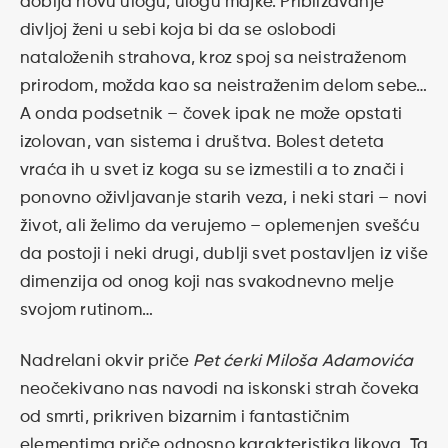
dobija novu ulogu, ulogu majke. Približavanje
divljoj ženi u sebi koja bi da se oslobodi
nataloženih strahova, kroz spoj sa neistraženom
prirodom, možda kao sa neistraženim delom sebe…
A onda podsetnik – čovek ipak ne može opstati
izolovan, van sistema i društva. Bolest deteta
vraća ih u svet iz koga su se izmestili a to znači i
ponovno oživljavanje starih veza, i neki stari – novi
život, ali želimo da verujemo – oplemenjen svešću
da postoji i neki drugi, dublji svet postavljen iz više
dimenzija od onog koji nas svakodnevno melje
svojom rutinom…
Nadrelani okvir priče
Pet ćerki Miloša Adamovića
neočekivano nas navodi na iskonski strah čoveka
od smrti, prikriven bizarnim i fantastičnim
elementima priče odnosno karakteristika likova. Ta