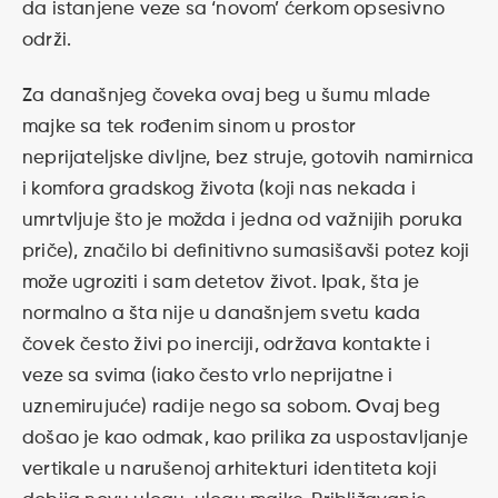
da istanjene veze sa ‘novom’ ćerkom opsesivno
održi.
Za današnjeg čoveka ovaj beg u šumu mlade
majke sa tek rođenim sinom u prostor
neprijateljske divljne, bez struje, gotovih namirnica
i komfora gradskog života (koji nas nekada i
umrtvljuje što je možda i jedna od važnijih poruka
priče), značilo bi definitivno sumasišavši potez koji
može ugroziti i sam detetov život. Ipak, šta je
normalno a šta nije u današnjem svetu kada
čovek često živi po inerciji, održava kontakte i
veze sa svima (iako često vrlo neprijatne i
uznemirujuće) radije nego sa sobom. Ovaj beg
došao je kao odmak, kao prilika za uspostavljanje
vertikale u narušenoj arhitekturi identiteta koji