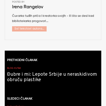
POSTED BY:
Irena Rangelov
Čuvarka tuđih priča i kreatorka svojih - ili šta se desi kad
bibliotekarka progovori...
Svi tekstovi autora...
Kretanje
PRETHODNI ČLANAK
članaka
BLOG KUTAK
Đubre i mi: Lepote Srbije u neraskidivom
obruču plastike
SLEDEĆI ČLANAK