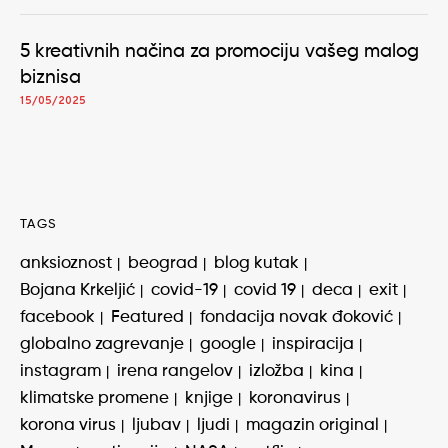
5 kreativnih načina za promociju vašeg malog
biznisa
15/05/2025
TAGS
anksioznost
beograd
blog kutak
Bojana Krkeljić
covid-19
covid 19
deca
exit
facebook
Featured
fondacija novak đoković
globalno zagrevanje
google
inspiracija
instagram
irena rangelov
izložba
kina
klimatske promene
knjige
koronavirus
korona virus
ljubav
ljudi
magazin original