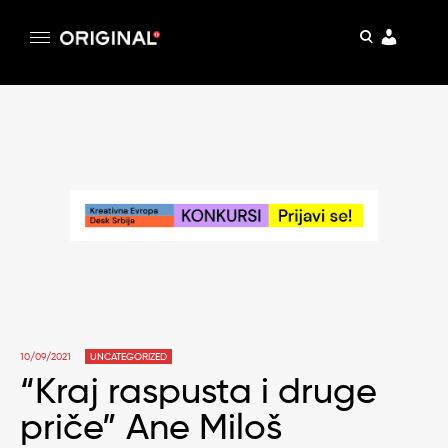
pretraga
Original
Original magazin
Skip
to
content
10/09/2021
UNCATEGORIZED
“Kraj raspusta i druge
priče” Ane Miloš