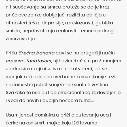
nit suočavanja sa smrću proteže se dalje kroz
priče ove zbirke dobijajući različita obličja u
atmosferi teške depresije, anksioznosti, gubitka
smisla, neprihvatanja realnosti i emocionalnog
zamrzavanja…
Priča
Srećna banana
bavi se na drugačiji način
erosom
i
tanatosom
, njihovim rizičnim prožimanjem
u odnosima koji nisu iskreni – otvoreni, pa se
manjak reči odnosno verbalne komunikacije teži
nadomestiti poboljšanjem seksualnih veština…
Svakako to nije put do emocionalnog zadovoljenja
i vodi do novih i dubljih nesporazuma…
Usamljenost dominira u priči o putovanju oca i
ćerke nakon smrti majke koju iščitavamo