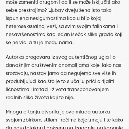
može zameniti drugom i da li se može isključiti ako
sebe prestrojimo? Ljubav dveju žena isto tako
ispunjena nesigurnostima kao u bilo kojoj
heteroseksualnoj vezi, sa svim svojim falinkama i
nesavršenostima kao jedan isečak slike grada koji
se ne vidi a tu je među nama.
Autorka progovara iz svog autentičnog ugla i o
današnjim društvenim anomalijama koje, iako nas
srozavaju, nastavljamo da negujemo sve više ih
produbljujući kao što je to slučaj u priči o rijaliti
ličnostima i imitaciji života transponovanjem
realnih slika života koji to nije.
Mnoga pitanja otvorila je ova mlada autorka
svojom zbirkom, stilom i rečima koje umeju i te kako
da nas dotaknu i pokrenu na traganje, na kopanje