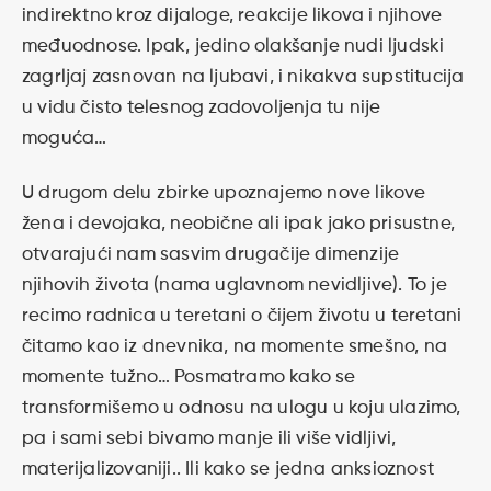
indirektno kroz dijaloge, reakcije likova i njihove
međuodnose. Ipak, jedino olakšanje nudi ljudski
zagrljaj zasnovan na ljubavi, i nikakva supstitucija
u vidu čisto telesnog zadovoljenja tu nije
moguća…
U drugom delu zbirke upoznajemo nove likove
žena i devojaka, neobične ali ipak jako prisustne,
otvarajući nam sasvim drugačije dimenzije
njihovih života (nama uglavnom nevidljive). To je
recimo radnica u teretani o čijem životu u teretani
čitamo kao iz dnevnika, na momente smešno, na
momente tužno… Posmatramo kako se
transformišemo u odnosu na ulogu u koju ulazimo,
pa i sami sebi bivamo manje ili više vidljivi,
materijalizovaniji.. Ili kako se jedna anksioznost