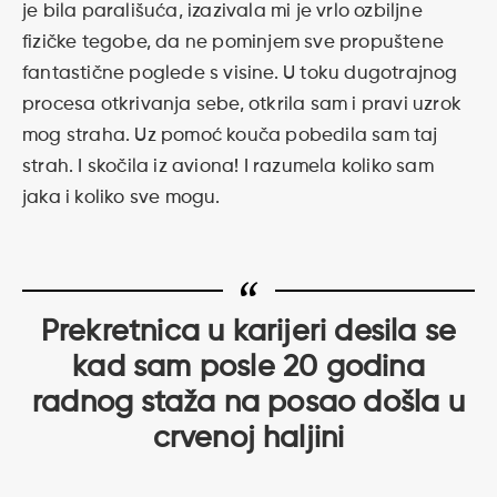
je bila parališuća, izazivala mi je vrlo ozbiljne
fizičke tegobe, da ne pominjem sve propuštene
fantastične poglede s visine. U toku dugotrajnog
procesa otkrivanja sebe, otkrila sam i pravi uzrok
mog straha. Uz pomoć kouča pobedila sam taj
strah. I skočila iz aviona! I razumela koliko sam
jaka i koliko sve mogu.
Prekretnica u karijeri desila se
kad sam posle 20 godina
radnog staža na posao došla u
crvenoj haljini