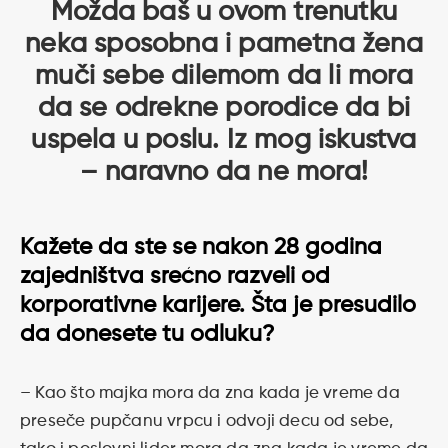
Možda baš u ovom trenutku
neka sposobna i pametna žena
muči sebe dilemom da li mora
da se odrekne porodice da bi
uspela u poslu. Iz mog iskustva
– naravno da ne mora!
Kažete da ste se nakon 28 godina
zajedništva srećno razveli od
korporativne karijere. Šta je presudilo
da donesete tu odluku?
– Kao što majka mora da zna kada je vreme da
preseče pupčanu vrpcu i odvoji decu od sebe,