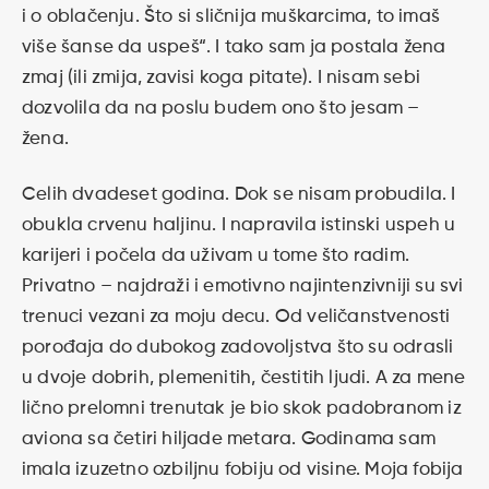
i o oblačenju. Što si sličnija muškarcima, to imaš
više šanse da uspeš“. I tako sam ja postala žena
zmaj (ili zmija, zavisi koga pitate). I nisam sebi
dozvolila da na poslu budem ono što jesam –
žena.
Celih dvadeset godina. Dok se nisam probudila. I
obukla crvenu haljinu. I napravila istinski uspeh u
karijeri i počela da uživam u tome što radim.
Privatno – najdraži i emotivno najintenzivniji su svi
trenuci vezani za moju decu. Od veličanstvenosti
porođaja do dubokog zadovoljstva što su odrasli
u dvoje dobrih, plemenitih, čestitih ljudi. A za mene
lično prelomni trenutak je bio skok padobranom iz
aviona sa četiri hiljade metara. Godinama sam
imala izuzetno ozbiljnu fobiju od visine. Moja fobija