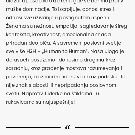
ulaziti u posao kao u arenu gde se borimo protiv
muške dominacije. To iscrpljuje, donosi stres i
odnosi sve uživanje u postignutom uspehu.
Ženama su nežnost, empatija, sagledavanje šireg
konteksta, kreativnost, emocionalna snaga
prirodan deo bića. A savremeni poslovni svet je
sve više H2H – „Human to Human“. Naša uloga je
da uspeh postižemo i donosimo drugima kroz
saradnju, kroz građenje mostova razumevanja i
poverenja, kroz mudro liderstvo i kroz podršku. To
nije znak slabosti ili nepripadanja poslovnom
svetu. Naprotiv. Liderke na štiklama i u
rukavicama su najuspešnije!