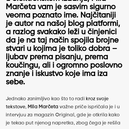
Marčeta
vam je sasvim sigurno
veoma poznato ime. Najčitaniji
je autor na našoj blog platformi,
a razlog svakako leži u činjenici
da je na taj način spojila brojne
stvari u kojima je toliko dobra –
ljubav prema pisanju, prema
koučingu, ali i ogromno poslovno
znanje i iskustvo koje ima iza
sebe.
Jednako zanimljivo kao što to radi
kroz svoje
tekstove
,
Mila Marčeta
važne priče ispričala je i u
intervjuu za magazin Original, gde je otkrila kako
je tekao put njenog napretka, zbog čega je rešila