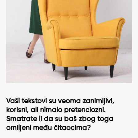
Vaši tekstovi su veoma zanimljivi,
korisni, ali nimalo pretenciozni.
Smatrate li da su baš zbog toga
omiljeni među čitaocima?