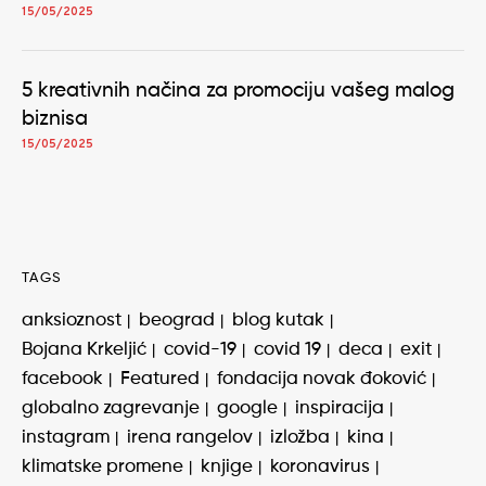
15/05/2025
5 kreativnih načina za promociju vašeg malog
biznisa
15/05/2025
TAGS
anksioznost
beograd
blog kutak
Bojana Krkeljić
covid-19
covid 19
deca
exit
facebook
Featured
fondacija novak đoković
globalno zagrevanje
google
inspiracija
instagram
irena rangelov
izložba
kina
klimatske promene
knjige
koronavirus