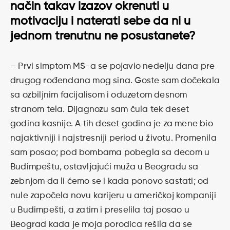
način takav izazov okrenuti u
motivaciju i naterati sebe da ni u
jednom trenutnu ne posustanete?
– Prvi simptom MS-a se pojavio nedelju dana pre
drugog rođendana mog sina. Goste sam dočekala
sa ozbiljnim facijalisom i oduzetom desnom
stranom tela. Dijagnozu sam čula tek deset
godina kasnije. A tih deset godina je za mene bio
najaktivniji i najstresniji period u životu. Promenila
sam posao; pod bombama pobegla sa decom u
Budimpeštu, ostavljajući muža u Beogradu sa
zebnjom da li ćemo se i kada ponovo sastati; od
nule započela novu karijeru u američkoj kompaniji
u Budimpešti, a zatim i preselila taj posao u
Beograd kada je moja porodica rešila da se