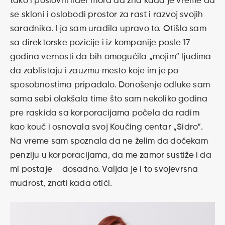
tako i poslovni lider mora da zna kada je vreme da
se skloni i oslobodi prostor za rast i razvoj svojih
saradnika. I ja sam uradila upravo to. Otišla sam
sa direktorske pozicije i iz kompanije posle 17
godina vernosti da bih omogućila „mojim“ ljudima
da zablistaju i zauzmu mesto koje im je po
sposobnostima pripadalo. Donošenje odluke sam
sama sebi olakšala time što sam nekoliko godina
pre raskida sa korporacijama počela da radim
kao kouč i osnovala svoj Koučing centar „Sidro“.
Na vreme sam spoznala da ne želim da dočekam
penziju u korporacijama, da me zamor sustiže i da
mi postaje – dosadno. Valjda je i to svojevrsna
mudrost, znati kada otići.