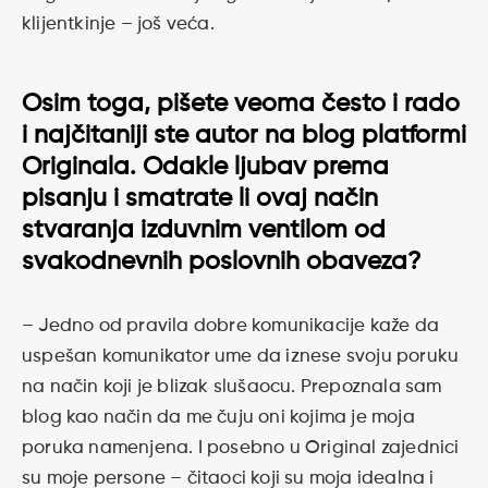
klijentkinje – još veća.
Osim toga, pišete veoma često i rado
i najčitaniji ste autor na
blog platformi
Originala
. Odakle ljubav prema
pisanju i smatrate li ovaj način
stvaranja izduvnim ventilom od
svakodnevnih poslovnih obaveza?
– Jedno od pravila dobre komunikacije kaže da
uspešan komunikator ume da iznese svoju poruku
na način koji je blizak slušaocu. Prepoznala sam
blog kao način da me čuju oni kojima je moja
poruka namenjena. I posebno u Original zajednici
su moje persone – čitaoci koji su moja idealna i