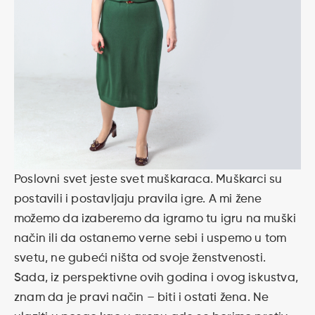
Poslovni svet jeste svet muškaraca. Muškarci su
postavili i postavljaju pravila igre. A mi žene
možemo da izaberemo da igramo tu igru na muški
način ili da ostanemo verne sebi i uspemo u tom
svetu, ne gubeći ništa od svoje ženstvenosti.
Sada, iz perspektivne ovih godina i ovog iskustva,
znam da je pravi način – biti i ostati žena. Ne