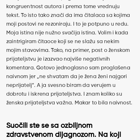
kongruentnost autora i prema tome vrednuju
tekst. To isto tako znači da ima čitalaca sa kojima
moji postovi ne rezoniraju. I to je potpuno u redu.
Moja istina nije nužno svačija istina. Volim i kada
zaintrigiram čitaoce koji se ne slažu sa nekim
mojim stavovima. Tako, na primer, post o ženskom
prijateljstvu je izazvao najviše negativnih
komentara. Gotovo jednoglasno sam proglašena
naivnom jer „ne shvatam da je žena ženi najgori
neprijatelj“. A ja svesno biram da verujem u
dobrotu i iskrena prijateljstva. I znam koliko su
ženska prijateljstva važna. Makar to bila naivnost.
Suočili ste se sa ozbiljnom
zdravstvenom dijagnozom. Na koji