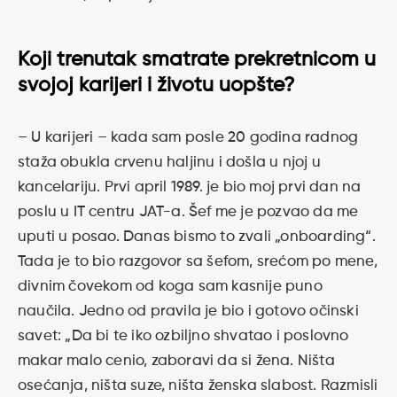
Koji trenutak smatrate prekretnicom u
svojoj karijeri i životu uopšte?
– U karijeri – kada sam posle 20 godina radnog
staža obukla crvenu haljinu i došla u njoj u
kancelariju. Prvi april 1989. je bio moj prvi dan na
poslu u IT centru JAT-a. Šef me je pozvao da me
uputi u posao. Danas bismo to zvali „onboarding“.
Tada je to bio razgovor sa šefom, srećom po mene,
divnim čovekom od koga sam kasnije puno
naučila. Jedno od pravila je bio i gotovo očinski
savet: „Da bi te iko ozbiljno shvatao i poslovno
makar malo cenio, zaboravi da si žena. Ništa
osećanja, ništa suze, ništa ženska slabost. Razmisli