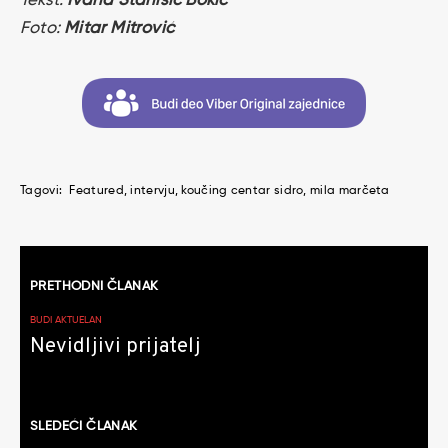
Tekst:
Ivana Stanišić Bokić
Foto:
Mitar Mitrović
Tagovi:
Featured
intervju
koučing centar sidro
mila marčeta
Kretanje
PRETHODNI ČLANAK
članaka
BUDI AKTUELAN
Nevidljivi prijatelj
SLEDEĆI ČLANAK