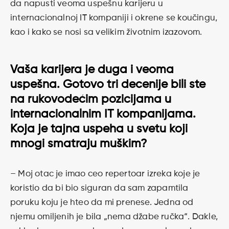
da napusti veoma uspešnu karijeru u
internacionalnoj IT kompaniji i okrene se koučingu,
kao i kako se nosi sa velikim životnim izazovom.
Vaša karijera je duga i veoma
uspešna. Gotovo tri decenije bili ste
na rukovodećim pozicijama u
internacionalnim IT kompanijama.
Koja je tajna uspeha u svetu koji
mnogi smatraju muškim?
– Moj otac je imao ceo repertoar izreka koje je
koristio da bi bio siguran da sam zapamtila
poruku koju je hteo da mi prenese. Jedna od
njemu omiljenih je bila „nema džabe ručka“. Dakle,