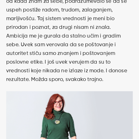
od kada znam za sebe, podrazumevalo se da se
uspeh postiže radom, trudom, zalaganjem,
marljivošću. Taj sistem vrednosti je meni bio
prirodan i poznat, za drugi nisam ni znala.
Ambicija me je gurala da stalno učim i gradim
sebe. Uvek sam verovala da se poštovanje i
autoritet stiču samo znanjem i poštovanjem
poslovne etike. I još uvek verujem da su to
vrednosti koje nikada ne izlaze iz mode. I donose
rezultate. Možda sporo, svakako trajno.