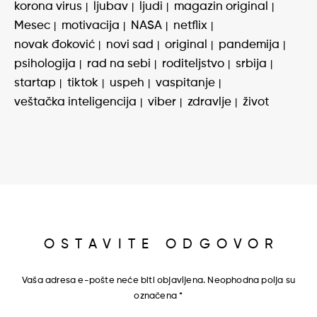
korona virus
ljubav
ljudi
magazin original
Mesec
motivacija
NASA
netflix
novak đoković
novi sad
original
pandemija
psihologija
rad na sebi
roditeljstvo
srbija
startap
tiktok
uspeh
vaspitanje
veštačka inteligencija
viber
zdravlje
život
OSTAVITE ODGOVOR
Vaša adresa e-pošte neće biti objavljena.
Neophodna polja su
označena
*