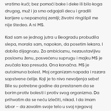
vratimo kući; bez pomoći bake i deke ili bilo koga
drugog, muž i ja smo odgajali decu i gradili
karijere u nepoznatoj zemlji; životni ringišpil me
nije štedeo. A ni MS.
Kad sam se jednog jutra u Beogradu probudila
slepa, morala sam, napokon, da posetim lekara. I
dobila dijagnozu. Za ambicioznu, nezaustavljivu
poslovnu ženu, posvećenu suprugu i majku MS je
zvučala kao presuda. Ona konačna. MS je
autoimuna bolest. Moj organizam napada i razara
sopstvene ćelije. Koji je to nivo nevoljenja sebe!
Bile su potrebne godine da prestanem da se
borim protiv bolesti i protiv svog organizma. Da
prihvatim da se neću izlečiti, nikad. I da imam
izbor – da zavolim svoje telo u svoj njegovoj