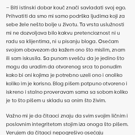
– Biti istinski dobar kouč znači savladati svoj ego.
Prihvatiti da smo mi samo podrška ljudima koji za
sebe žele nešto bolje u životu. Ta vrsta uslužnosti
mi ne dozvoljava bilo kakvu pretencioznost ni u
radu sa klijentima, ni u pisanju bloga. Osećam
svojom obavezom da kažem ono što mislim, znam
ili sam iskusila. Sa punom svešću da je jedino što
mogu da uradim da otvorenog srca to ponudim
kako bi oni kojima je potrebno uzeli ono i onoliko
koliko im je korisno. Blog pišem potpuno otvoreno i
iskreno i stalno proveravam sama sa sobom koliko
je to što pišem u skladu sa onim što živim.
Važno mi je da čitaoci znaju da svim svojim ličnim i
poslovnim integritetom stojim iza onoga što pišem.
Verujem da čitaoci nepogrešivo osećaju