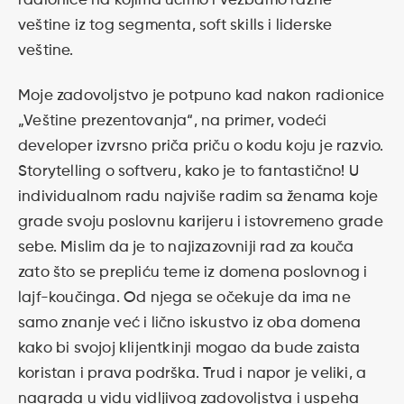
radionice na kojima učimo i vežbamo razne
veštine iz tog segmenta, soft skills i liderske
veštine.
Moje zadovoljstvo je potpuno kad nakon radionice
„Veštine prezentovanja“, na primer, vodeći
developer izvrsno priča priču o kodu koju je razvio.
Storytelling o softveru, kako je to fantastično! U
individualnom radu najviše radim sa ženama koje
grade svoju poslovnu karijeru i istovremeno grade
sebe. Mislim da je to najizazovniji rad za kouča
zato što se prepliću teme iz domena poslovnog i
lajf-koučinga. Od njega se očekuje da ima ne
samo znanje već i lično iskustvo iz oba domena
kako bi svojoj klijentkinji mogao da bude zaista
koristan i prava podrška. Trud i napor je veliki, a
nagrada u vidu vidljivog zadovoljstva i uspeha