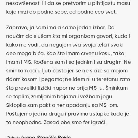
nesavršenosti ili da se pretvorim u pihtijastu masu
koja mrzi do podne sebe, od podne ceo svet.
Zapravo, ja sam imala samo jedan izbor. Da
naučim da slušam šta mi organizam govori, kuda i
kako me vodi, da negujem sva svoja tela i svaki
deo moga bića. Kao što imam crvenu kosu, tako
imam i MS. Rođena sam i sa jednim i sa drugim. Ne
šminkam oči u ljubičasto jer se ne slaže sa mojom
riđom kosom i pegama; ne idem ni u teretanu zato
što preveliki fizički napor ne prija MS-u. Šminkam
se toplim, zemljanim bojama i vežbam jogu.
Sklopila sam pakt o nenapadanju sa MS-om.
Poštujemo jedna drugu i pravimo ustupke kada je
to neophodno. Zasad obe smo fer igrači.