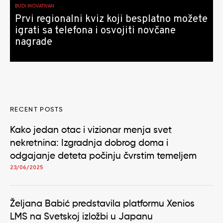
BUDI INOVATIVAN
Prvi regionalni kviz koji besplatno možete
igrati sa telefona i osvojiti novčane
nagrade
RECENT POSTS
Kako jedan otac i vizionar menja svet
nekretnina: Izgradnja dobrog doma i
odgajanje deteta počinju čvrstim temeljem
23/06/2025
Željana Babić predstavila platformu Xenios
LMS na Svetskoj izložbi u Japanu