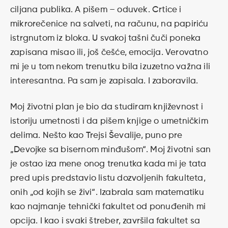
ciljana publika. A pišem – oduvek. Crtice i
mikrorečenice na salveti, na računu, na papiriću
istrgnutom iz bloka. U svakoj tašni čuči poneka
zapisana misao ili, još češće, emocija. Verovatno
mi je u tom nekom trenutku bila izuzetno važna ili
interesantna. Pa sam je zapisala. I zaboravila.
Moj životni plan je bio da studiram književnost i
istoriju umetnosti i da pišem knjige o umetničkim
delima. Nešto kao Trejsi Ševalije, puno pre
„Devojke sa bisernom minđušom“. Moj životni san
je ostao iza mene onog trenutka kada mi je tata
pred upis predstavio listu dozvoljenih fakulteta,
onih „od kojih se živi“. Izabrala sam matematiku
kao najmanje tehnički fakultet od ponuđenih mi
opcija. I kao i svaki štreber, završila fakultet sa