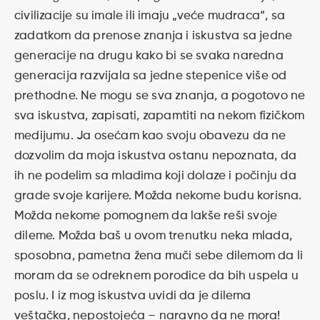
civilizacije su imale ili imaju „veće mudraca“, sa
zadatkom da prenose znanja i iskustva sa jedne
generacije na drugu kako bi se svaka naredna
generacija razvijala sa jedne stepenice više od
prethodne. Ne mogu se sva znanja, a pogotovo ne
sva iskustva, zapisati, zapamtiti na nekom fizičkom
medijumu. Ja osećam kao svoju obavezu da ne
dozvolim da moja iskustva ostanu nepoznata, da
ih ne podelim sa mladima koji dolaze i počinju da
grade svoje karijere. Možda nekome budu korisna.
Možda nekome pomognem da lakše reši svoje
dileme. Možda baš u ovom trenutku neka mlada,
sposobna, pametna žena muči sebe dilemom da li
moram da se odreknem porodice da bih uspela u
poslu. I iz mog iskustva uvidi da je dilema
veštačka, nepostojeća – naravno da ne mora!