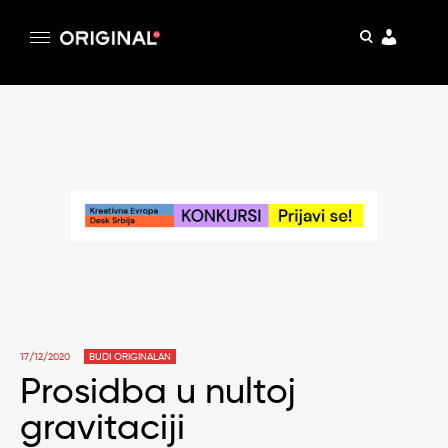
pretraga
Original
Original magazin
Skip
to
content
17/12/2020
BUDI ORIGINALAN
Prosidba u nultoj
gravitaciji