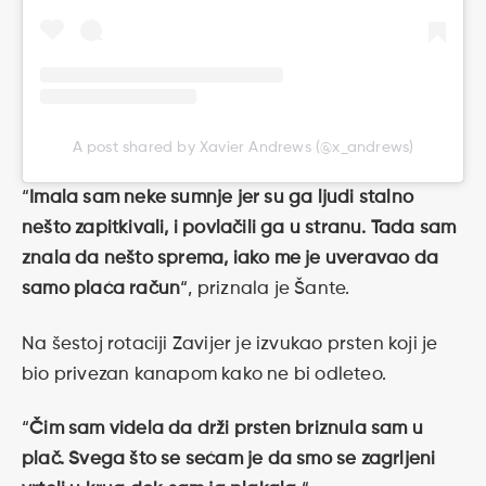
A post shared by Xavier Andrews (@x_andrews)
“
Imala sam neke sumnje jer su ga ljudi stalno
nešto zapitkivali, i povlačili ga u stranu. Tada sam
znala da nešto sprema, iako me je uveravao da
samo plaća račun
“, priznala je Šante.
Na šestoj rotaciji Zavijer je izvukao prsten koji je
bio privezan kanapom kako ne bi odleteo.
“
Čim sam videla da drži prsten briznula sam u
plač. Svega što se sećam je da smo se zagrljeni