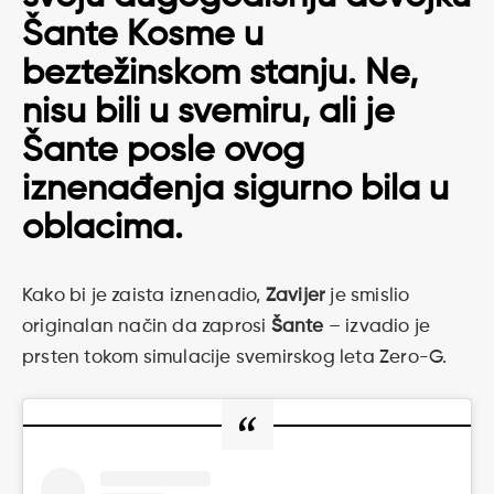
Šante Kosme u
beztežinskom stanju. Ne,
nisu bili u svemiru, ali je
Šante posle ovog
iznenađenja sigurno bila u
oblacima.
Kako bi je zaista iznenadio,
Zavijer
je smislio
originalan način da zaprosi
Šante
– izvadio je
prsten tokom simulacije svemirskog leta Zero-G.