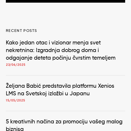
RECENT POSTS
Kako jedan otac i vizionar menja svet
nekretnina: Izgradnja dobrog doma i
odgajanje deteta počinju čvrstim temeljem
23/06/2025
Željana Babić predstavila platformu Xenios
LMS na Svetskoj izložbi u Japanu
15/05/2025
5 kreativnih načina za promociju vašeg malog
biznisa