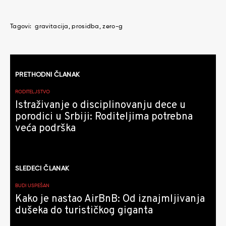
Tagovi:
gravitacija
prosidba
zero-g
Kretanje
PRETHODNI ČLANAK
članaka
RODITELJSTVO
Istraživanje o disciplinovanju dece u
porodici u Srbiji: Roditeljima potrebna
veća podrška
SLEDEĆI ČLANAK
BUDI USPEŠAN
Kako je nastao AirBnB: Od iznajmljivanja
dušeka do turističkog giganta