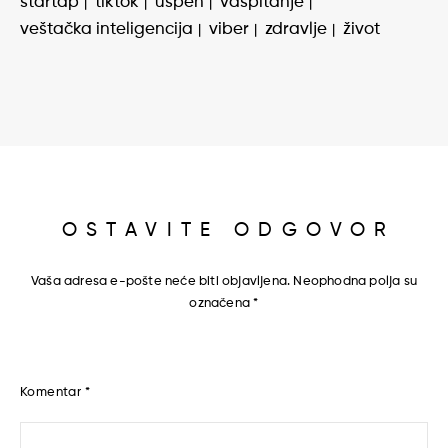
startap
tiktok
uspeh
vaspitanje
veštačka inteligencija
viber
zdravlje
život
OSTAVITE ODGOVOR
Vaša adresa e-pošte neće biti objavljena.
Neophodna polja su
označena
*
Komentar
*