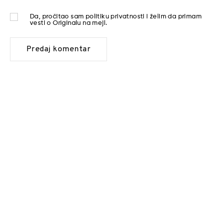
Da, pročitao sam
politiku privatnosti
i želim da primam
vesti o Originalu na mejl.