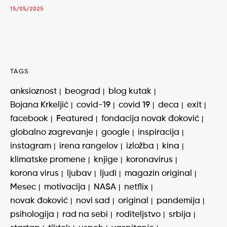
15/05/2025
TAGS
anksioznost
beograd
blog kutak
Bojana Krkeljić
covid-19
covid 19
deca
exit
facebook
Featured
fondacija novak đoković
globalno zagrevanje
google
inspiracija
instagram
irena rangelov
izložba
kina
klimatske promene
knjige
koronavirus
korona virus
ljubav
ljudi
magazin original
Mesec
motivacija
NASA
netflix
novak đoković
novi sad
original
pandemija
psihologija
rad na sebi
roditeljstvo
srbija