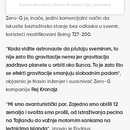
A post shared by Xavier Andrews (@x_andrews)
Zero-G je, inače, jedini komercijalni način da
iskusite beztežinsko stanje bez odlaska u svemir,
koristeći modifikovani Boing 727-200.
“
Kada vidite astronaute da plutaju svemirom, to
nije zato što gravitacije nema jer gravitacija
zadržava planete u orbiti oko Sunca. To je zato što
se efekti gravitacije smanjuju slobodnim padom
“,
objasnio je Nasin inženjer i suosnivač Zero-G
kompanije
Rej Kronajz
.
“
Mi smo avanturistički par. Zajedno smo obišli 12
zemalja i svašta smo prošli, od istraživanja pećina
na Tajlandu do vožnje motornim sankama na
lednicima Islanda
“, izjavio je Endrjus.