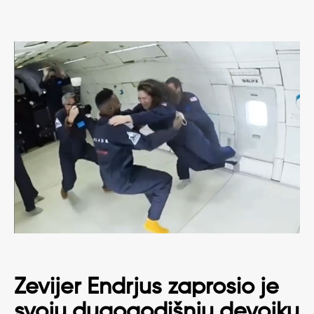
Zevijer Endrjus zaprosio je
svoju dugogodišnju devojku