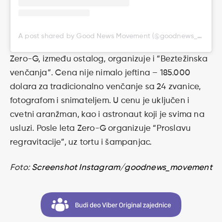
A post shared by Good News Movement (@goodnews_movement)
Zero-G, između ostalog, organizuje i “Beztežinska
venčanja”. Cena nije nimalo jeftina – 185.000
dolara za tradicionalno venčanje sa 24 zvanice,
fotografom i snimateljem. U cenu je uključen i
cvetni aranžman, kao i astronaut koji je svima na
usluzi. Posle leta Zero-G organizuje “Proslavu
regravitacije”, uz tortu i šampanjac.
Foto:
Screenshot Instagram/goodnews_movement