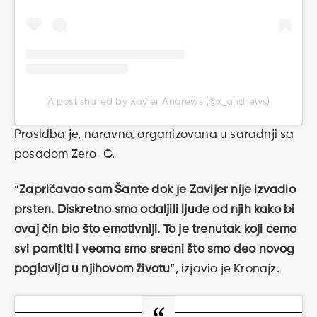
A post shared by Xavier Andrews (@x_andrews)
Prosidba je, naravno, organizovana u saradnji sa
posadom Zero-G.
“
Zapričavao sam Šante dok je Zavijer nije izvadio
prsten. Diskretno smo odaljili ljude od njih kako bi
ovaj čin bio što emotivniji. To je trenutak koji ćemo
svi pamtiti i veoma smo srećni što smo deo novog
poglavlja u njihovom životu
“, izjavio je Kronajz.