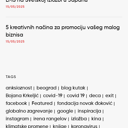
LMS na Svetskoj izložbi u Japanu
15/05/2025
5 kreativnih načina za promociju vašeg malog
biznisa
15/05/2025
TAGS
anksioznost
beograd
blog kutak
Bojana Krkeljić
covid-19
covid 19
deca
exit
facebook
Featured
fondacija novak đoković
globalno zagrevanje
google
inspiracija
instagram
irena rangelov
izložba
kina
klimatske promene
knjige
koronavirus