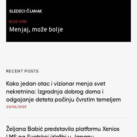
SLEDEĆI ČLANAK
BLOG KUTAK
Menjaj, može bolje
RECENT POSTS
Kako jedan otac i vizionar menja svet
nekretnina: Izgradnja dobrog doma i
odgajanje deteta počinju čvrstim temeljem
23/06/2025
Željana Babić predstavila platformu Xenios