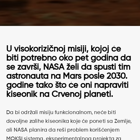
U visokorizičnoj misiji, kojoj će
biti potrebno oko pet godina da
se završi, NASA želi da spusti tim
astronauta na Mars posle 2030.
godine tako što će oni napraviti
kiseonik na Crvenoj planeti.
Da bi održali misiju funkcionalnom, neće biti
dovoljne zalihe kiseonika koje će poneti sa Zemlje,
ali NASA planira da reši problem korišćenjem
MOKSI sistema, eksperimentalnog projekta za