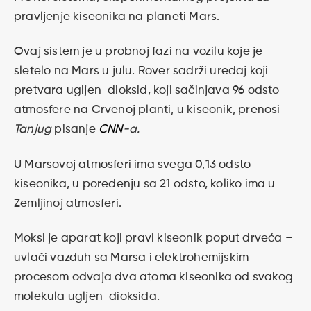
pravljenje kiseonika na planeti Mars.
Ovaj sistem je u probnoj fazi na vozilu koje je
sletelo na Mars u julu. Rover sadrži uređaj koji
pretvara ugljen-dioksid, koji sačinjava 96 odsto
atmosfere na Crvenoj planti, u kiseonik, prenosi
Tanjug
pisanje
CNN
-a.
U Marsovoj atmosferi ima svega 0,13 odsto
kiseonika, u poređenju sa 21 odsto, koliko ima u
Zemljinoj atmosferi.
Moksi je aparat koji pravi kiseonik poput drveća –
uvlači vazduh sa Marsa i elektrohemijskim
procesom odvaja dva atoma kiseonika od svakog
molekula ugljen-dioksida.