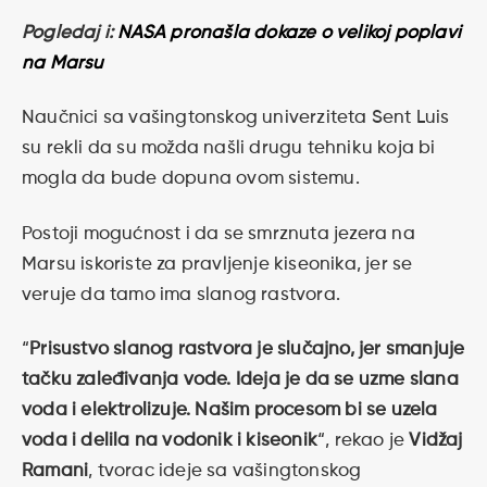
Pogledaj i:
NASA pronašla dokaze o velikoj poplavi
na Marsu
Naučnici sa vašingtonskog univerziteta Sent Luis
su rekli da su možda našli drugu tehniku koja bi
mogla da bude dopuna ovom sistemu.
Postoji mogućnost i da se smrznuta jezera na
Marsu iskoriste za pravljenje kiseonika, jer se
veruje da tamo ima slanog rastvora.
“
Prisustvo slanog rastvora je slučajno, jer smanjuje
tačku zaleđivanja vode. Ideja je da se uzme slana
voda i elektrolizuje. Našim procesom bi se uzela
voda i delila na vodonik i kiseonik
“, rekao je
Vidžaj
Ramani
, tvorac ideje sa vašingtonskog