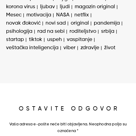
korona virus
ljubav
ljudi
magazin original
Mesec
motivacija
NASA
netflix
novak đoković
novi sad
original
pandemija
psihologija
rad na sebi
roditeljstvo
srbija
startap
tiktok
uspeh
vaspitanje
veštačka inteligencija
viber
zdravlje
život
OSTAVITE ODGOVOR
Vaša adresa e-pošte neće biti objavljena.
Neophodna polja su
označena
*