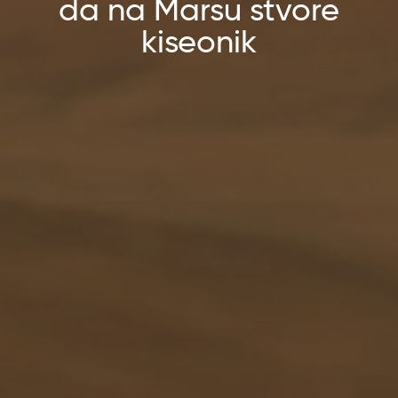
da na Marsu stvore
kiseonik