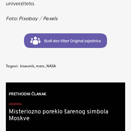
univerziteta.
Foto: Pixabay / Pexels
Tagovi:
kiseonik
mars
NASA
Kretanje
PRETHODNI ČLANAK
članaka
LEGENDA
Misteriozno poreklo šarenog simbola
Moskve