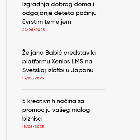
Izgradnja dobrog doma i
odgajanje deteta počinju
čvrstim temeljem
23/06/2025
Željana Babić predstavila
platformu Xenios LMS na
Svetskoj izložbi u Japanu
15/05/2025
5 kreativnih načina za
promociju vašeg malog
biznisa
15/05/2025