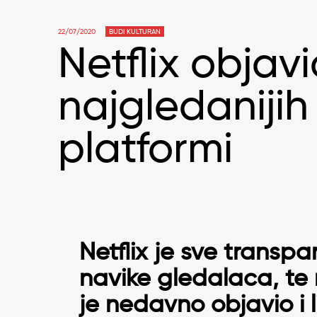
22/07/2020
BUDI KULTURAN
Netflix objavi
najgledanijih
platformi
Netflix je sve transpa
navike gledalaca, te 
je nedavno objavio i l