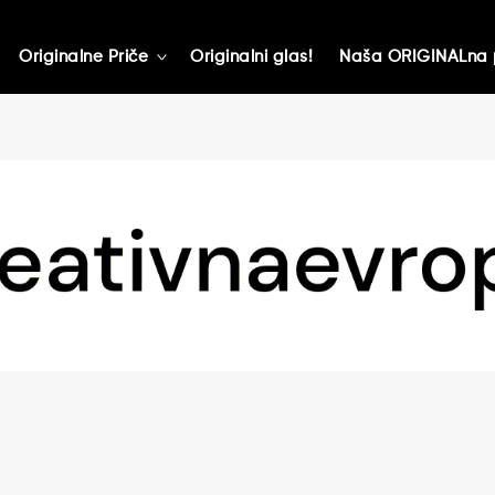
Originalne Priče
Originalni glas!
Naša ORIGINALna 
toggle
child
menu