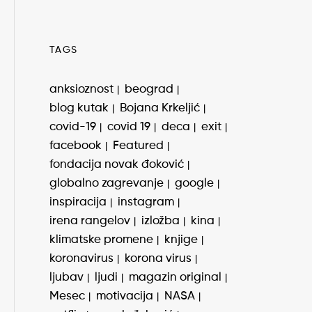
TAGS
anksioznost
beograd
blog kutak
Bojana Krkeljić
covid-19
covid 19
deca
exit
facebook
Featured
fondacija novak đoković
globalno zagrevanje
google
inspiracija
instagram
irena rangelov
izložba
kina
klimatske promene
knjige
koronavirus
korona virus
ljubav
ljudi
magazin original
Mesec
motivacija
NASA