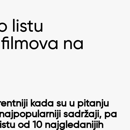
o listu
 filmova na
rentniji kada su u pitanju
najpopularniji sadržaji, pa
istu od 10 najgledanijih