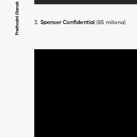
Kretanje
Prethodni članak
članaka
3.
Spenser Confidential
(85 miliona)