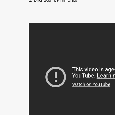
2.
Bird Box
(89 miliona)