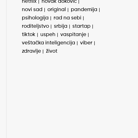
netflix
novak đoković
novi sad
original
pandemija
psihologija
rad na sebi
roditeljstvo
srbija
startap
tiktok
uspeh
vaspitanje
veštačka inteligencija
viber
zdravlje
život