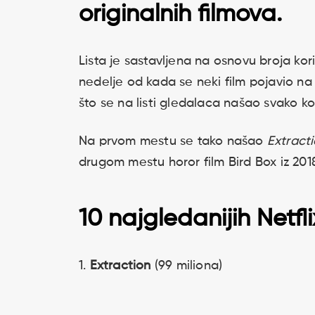
originalnih filmova.
Lista je sastavljena na osnovu broja koris
nedelje od kada se neki film pojavio na
što se na listi gledalaca našao svako k
Na prvom mestu se tako našao
Extract
drugom mestu horor film Bird Box iz 201
10 najgledanijih Netfl
1.
Extraction
(99 miliona)