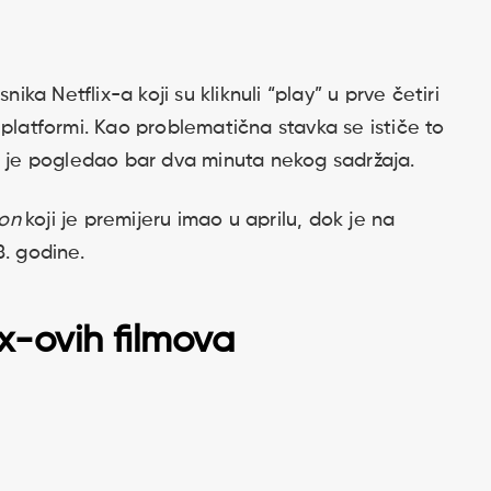
nika Netflix-a koji su kliknuli “play” u prve četiri
 platformi. Kao problematična stavka se ističe to
o je pogledao bar dva minuta nekog sadržaja.
ion
koji je premijeru imao u aprilu, dok je na
8. godine.
ix-ovih filmova