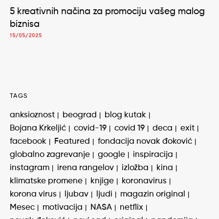
5 kreativnih načina za promociju vašeg malog
biznisa
15/05/2025
TAGS
anksioznost
beograd
blog kutak
Bojana Krkeljić
covid-19
covid 19
deca
exit
facebook
Featured
fondacija novak đoković
globalno zagrevanje
google
inspiracija
instagram
irena rangelov
izložba
kina
klimatske promene
knjige
koronavirus
korona virus
ljubav
ljudi
magazin original
Mesec
motivacija
NASA
netflix