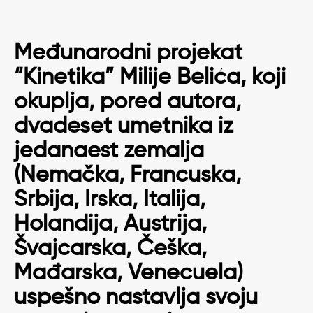
Međunarodni projekat
“Kinetika” Milije Belića, koji
okuplja, pored autora,
dvadeset umetnika iz
jedanaest zemalja
(Nemačka, Francuska,
Srbija, Irska, Italija,
Holandija, Austrija,
Švajcarska, Češka,
Mađarska, Venecuela)
uspešno nastavlja svoju