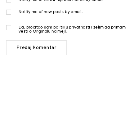
Notify me of new posts by email.
Da, pročitao sam
politiku privatnosti
i želim da primam
vesti o Originalu na mejl.