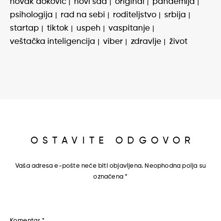
novak đoković
novi sad
original
pandemija
psihologija
rad na sebi
roditeljstvo
srbija
startap
tiktok
uspeh
vaspitanje
veštačka inteligencija
viber
zdravlje
život
OSTAVITE ODGOVOR
Vaša adresa e-pošte neće biti objavljena.
Neophodna polja su
označena
*
Komentar
*