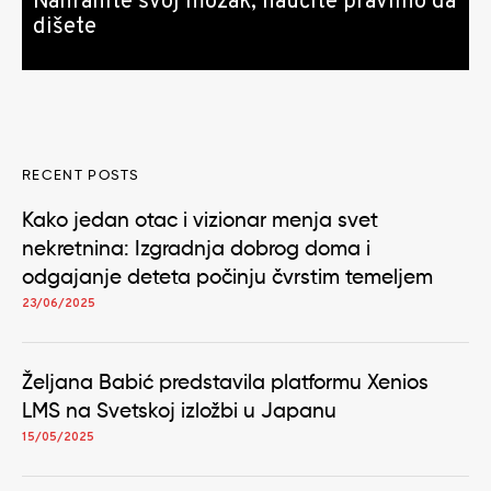
Nahranite svoj mozak, naučite pravilno da
dišete
RECENT POSTS
Kako jedan otac i vizionar menja svet
nekretnina: Izgradnja dobrog doma i
odgajanje deteta počinju čvrstim temeljem
23/06/2025
Željana Babić predstavila platformu Xenios
LMS na Svetskoj izložbi u Japanu
15/05/2025