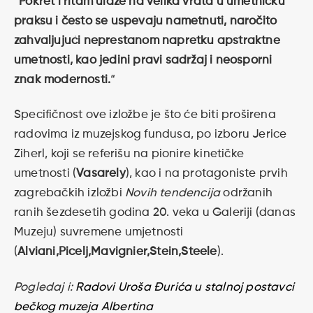
“
Pokret i ritam ulaze na velika vrata u umetničku
praksu i često se uspevaju nametnuti, naročito
zahvaljujući neprestanom napretku apstraktne
umetnosti, kao jedini pravi sadržaj i neosporni
znak modernosti.
“
Specifičnost ove izložbe je što će biti proširena
radovima iz muzejskog fundusa, po izboru Jerice
Ziherl, koji se referišu na pionire kinetičke
umetnosti (
Vasarely
), kao i na protagoniste prvih
zagrebačkih izložbi
Novih tendencija
održanih
ranih šezdesetih godina 20. veka u Galeriji (danas
Muzeju) suvremene umjetnosti
(
Alviani,Picelj,Mavignier,Stein,Steele
).
Pogledaj i:
Radovi Uroša Đurića u stalnoj postavci
bečkog muzeja Albertina