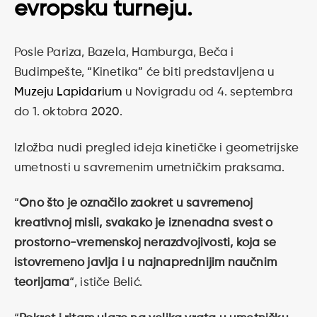
evropsku turneju.
Posle Pariza, Bazela, Hamburga, Beča i
Budimpešte, “Kinetika” će biti predstavljena u
Muzeju Lapidarium
u Novigradu od 4. septembra
do 1. oktobra 2020.
Izložba nudi pregled ideja kinetičke i geometrijske
umetnosti u savremenim umetničkim praksama.
“
Ono što je označilo zaokret u savremenoj
kreativnoj misli, svakako je iznenadna svest o
prostorno-vremenskoj nerazdvojivosti, koja se
istovremeno javlja i u najnaprednijim naučnim
teorijama
“, ističe Belić.