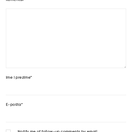
Ime i prezime
*
E-pošta
*
Notify me of follow-up comments by email.