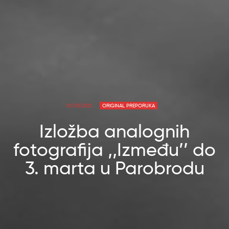
01/03/2021
ORIGINAL PREPORUKA
Izložba analognih
fotografija ,,Između’’ do
3. marta u Parobrodu