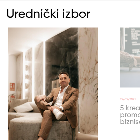
Urednički izbor
15/05/2025
5 krea
promo
bizni