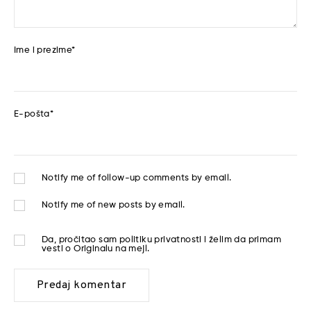
Ime i prezime
*
E-pošta
*
Notify me of follow-up comments by email.
Notify me of new posts by email.
Da, pročitao sam
politiku privatnosti
i želim da primam
vesti o Originalu na mejl.