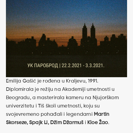
Emilija Gašić je rođena u Kraljevu, 1991.
Diplomirala je režiju na Akademiji umetnosti u
Beogradu, a masterirala kameru na Njujorškom
univerzitetu i Tiš školi umetnosti, koju su
svojevremeno pohađali i legendarni
Martin
Skorseze, Spajk Li, Džim Džarmuš
i
Kloe Žao
.