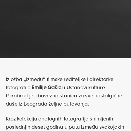
Izložba ,,Između’’ filmske rediteljke i direktorke
fotografije
Emilije Gašić
u Ustanovi kulture
Parobrod je obavezna stanica za sve nostalgične
duše iz Beograda željne putovanja.
Kroz kolekciju analognih fotografija snimljenih
poslednjih deset godina u putu između svakojakih