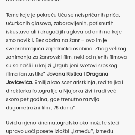
Teme koje je pokreću tiču se neispričanih priča,
ućutkanih glasova, zaboravljenih, potisnutih
iskustava ali i drugačijih uglova od onih na koje
smo navikli. Bez obzira na žanr – ovo im je
sveprožimajuća zajednička osobina. Zbog velikog
zanimanja za žanrovski film, neki od njenih filmova
su se našli i u knjizi ,,Izgubljeni svetovi srpskog
filma fantastike”
Jovana Ristića
i
Dragana
Jovićevića
. Emilija kao scenaristkinja, rediteljka i
direktorka fotografije u Njujorku živi i radi već
skoro pet godina, gde trenutno razvija
dugometražni film ,,78 dana”.
Uvid u njeno kinematografsko oko možete steći
upravo uoči posete izložbi ,,Između’’, između