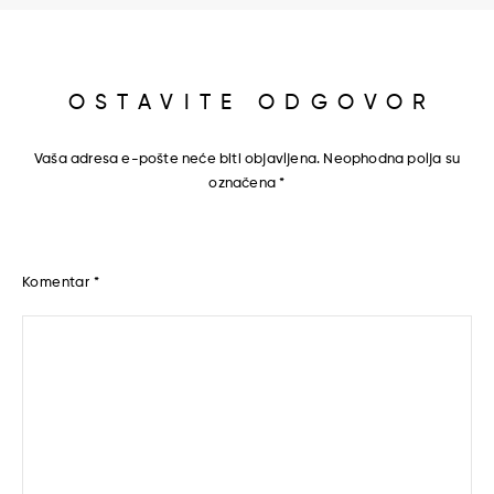
OSTAVITE ODGOVOR
Vaša adresa e-pošte neće biti objavljena.
Neophodna polja su
označena
*
Komentar
*