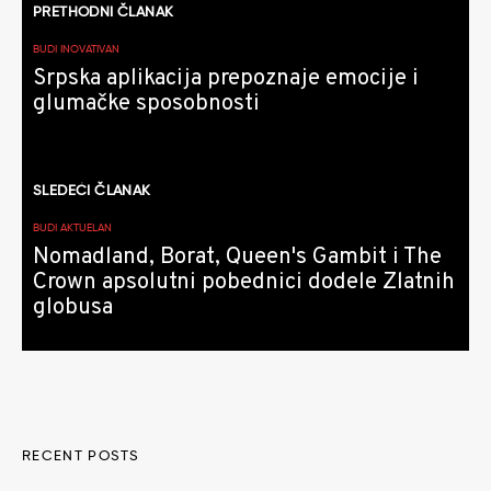
PRETHODNI ČLANAK
članaka
BUDI INOVATIVAN
Srpska aplikacija prepoznaje emocije i
glumačke sposobnosti
SLEDEĆI ČLANAK
BUDI AKTUELAN
Nomadland, Borat, Queen's Gambit i The
Crown apsolutni pobednici dodele Zlatnih
globusa
RECENT POSTS