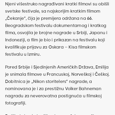
Njeni višestruko nagrađivani kratki filmovi su obišli
svetske festivale, sa najskorijim kratkim filmom
„Čekanje“, čija je premijera održana na 66.
Beogradskom festivalu dokumentarnog i kratkog
filma, osvojila je brojne nagrade u Srbiji, Japanu i
Indoneziji, a film je bio i prikazan na festivalu koji
kvalifikuje prijavu za Oskara – Kisa filmskom
festivalu u Izmiru.
Pored Srbije i Sjedinjenih Američkih Država, Emilija
je snimala filmove u Francuskoj, Norveškoj i Češkoj.
Dobitnica je „Nikon storitelers“ nagrade, a
nominovana je i za prestižnu Volker Bahneman
nagradu za neverovatna postignuća u filmskoj
fotografiji.