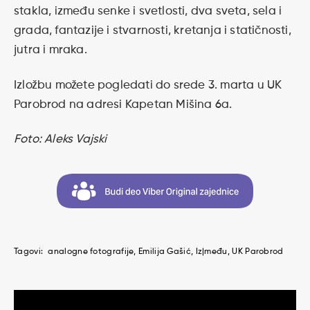
stakla, između senke i svetlosti, dva sveta, sela i
grada, fantazije i stvarnosti, kretanja i statičnosti,
jutra i mraka.
Izložbu možete pogledati do srede 3. marta u UK
Parobrod na adresi Kapetan Mišina 6a.
Foto: Aleks Vajski
Tagovi:
analogne fotografije
Emilija Gašić
Iz|među
UK Parobrod
Kretanje