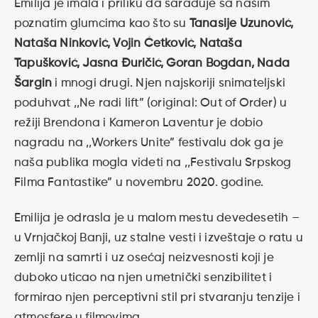
Emilija je imala i priliku da sarađuje sa našim
poznatim glumcima kao što su
Tanasije Uzunović,
Nataša Ninković, Vojin Ćetković, Nataša
Tapušković, Jasna Đuričić, Goran Bogdan, Nada
Šargin
i mnogi drugi. Njen najskoriji snimateljski
poduhvat ,,Ne radi lift” (original: Out of Order) u
režiji Brendona i Kameron Laventur je dobio
nagradu na ,,Workers Unite” festivalu dok ga je
naša publika mogla videti na ,,Festivalu Srpskog
Filma Fantastike” u novembru 2020. godine.
Emilija je odrasla je u malom mestu devedesetih –
u Vrnjačkoj Banji, uz stalne vesti i izveštaje o ratu u
zemlji na samrti i uz osećaj neizvesnosti koji je
duboko uticao na njen umetnički senzibilitet i
formirao njen perceptivni stil pri stvaranju tenzije i
atmosfere u filmovima.