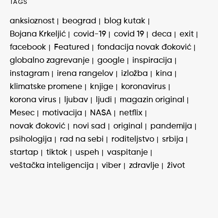
TAGS
anksioznost
beograd
blog kutak
Bojana Krkeljić
covid-19
covid 19
deca
exit
facebook
Featured
fondacija novak đoković
globalno zagrevanje
google
inspiracija
instagram
irena rangelov
izložba
kina
klimatske promene
knjige
koronavirus
korona virus
ljubav
ljudi
magazin original
Mesec
motivacija
NASA
netflix
novak đoković
novi sad
original
pandemija
psihologija
rad na sebi
roditeljstvo
srbija
startap
tiktok
uspeh
vaspitanje
veštačka inteligencija
viber
zdravlje
život