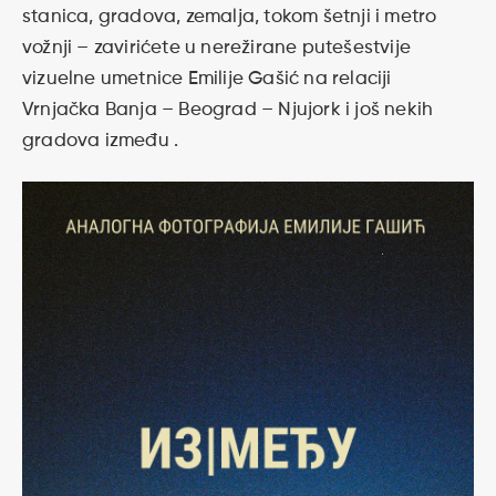
stanica, gradova, zemalja, tokom šetnji i metro
vožnji – zavirićete u nerežirane putešestvije
vizuelne umetnice Emilije Gašić na relaciji
Vrnjačka Banja – Beograd – Njujork i još nekih
gradova između .