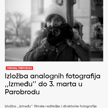
ORIGINAL PREPORUKA
Izložba analognih fotografija
,,Između’’ do 3. marta u
Parobrodu
Izložba ,,Između’’ filmske rediteljke i direktorke fotografije