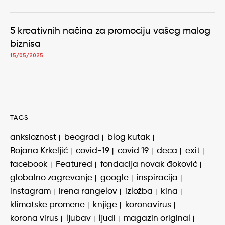
5 kreativnih načina za promociju vašeg malog
biznisa
15/05/2025
TAGS
anksioznost
beograd
blog kutak
Bojana Krkeljić
covid-19
covid 19
deca
exit
facebook
Featured
fondacija novak đoković
globalno zagrevanje
google
inspiracija
instagram
irena rangelov
izložba
kina
klimatske promene
knjige
koronavirus
korona virus
ljubav
ljudi
magazin original