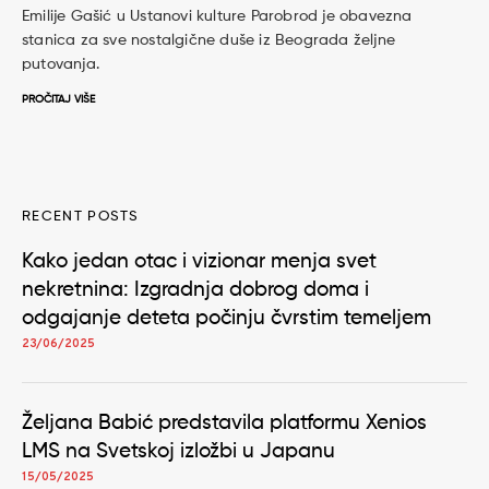
Emilije Gašić u Ustanovi kulture Parobrod je obavezna
stanica za sve nostalgične duše iz Beograda željne
putovanja.
PROČITAJ VIŠE
RECENT POSTS
Kako jedan otac i vizionar menja svet
nekretnina: Izgradnja dobrog doma i
odgajanje deteta počinju čvrstim temeljem
23/06/2025
Željana Babić predstavila platformu Xenios
LMS na Svetskoj izložbi u Japanu
15/05/2025