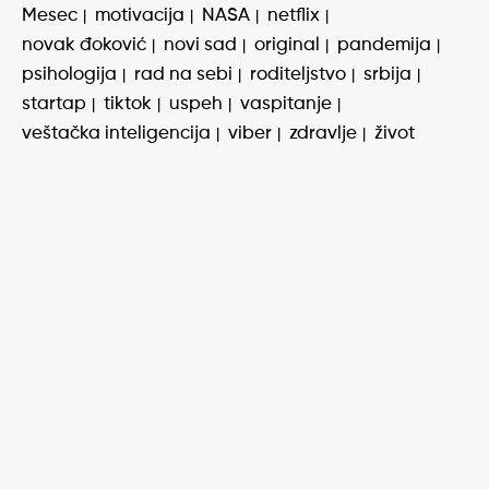
Mesec
motivacija
NASA
netflix
novak đoković
novi sad
original
pandemija
psihologija
rad na sebi
roditeljstvo
srbija
startap
tiktok
uspeh
vaspitanje
veštačka inteligencija
viber
zdravlje
život