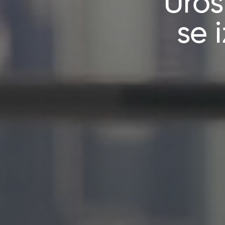
Uroš
se 