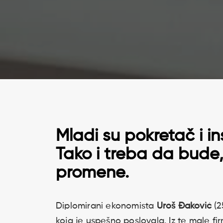
Mladi su pokretač i i
Tako i treba da bude,
promene.
Diplomirani ekonomista
Uroš Đaković
(2
koja je uspešno poslovala. Iz te male firm