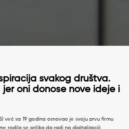
nspiracija svakog društva.
 jer oni donose nove ideje i
5) već sa 19 godina osnovao je svoju prvu firmu
e rodila se prilika da radi na digitalizaciji