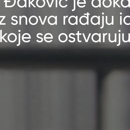
 Đaković je dok
iz snova rađaju i
koje se ostvaruj