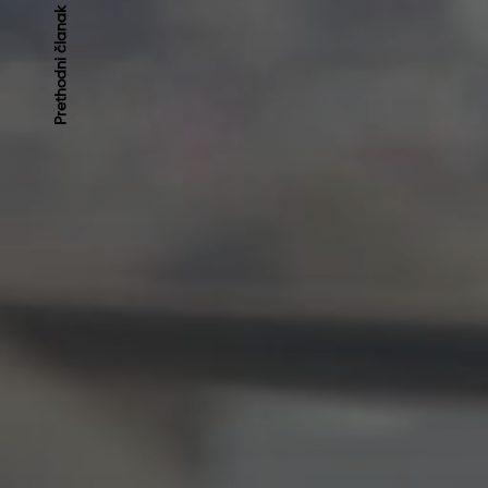
Kretanje
Prethodni članak
članaka