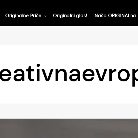
Originalne Priče
Originalni glas!
Naša ORIGINALna 
toggle
child
menu