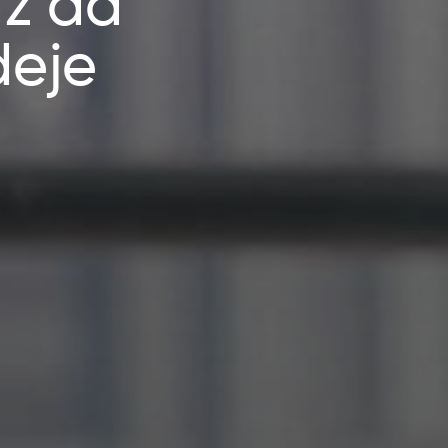
az da
deje
u