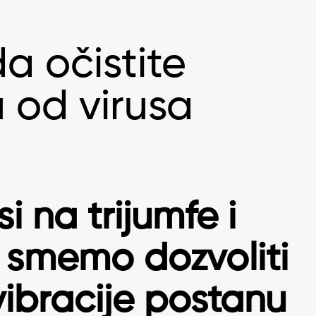
a očistite
u od virusa
i na trijumfe i
e smemo dozvoliti
ibracije postanu