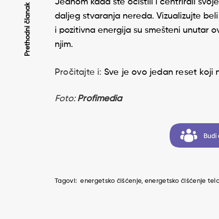
Jednom kada ste očistili i centrirali svoj
Kretanje
Prethodni članak
daljeg stvaranja nereda. Vizualizujte beli b
i pozitivna energija su smešteni unutar 
članaka
njim.
Pročitajte i:
Sve je ovo jedan reset koji n
Foto:
Profimedia
Tagovi:
energetsko čišćenje
energetsko čišćenje tel