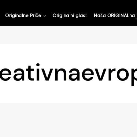
Originalne Priče
Originalni glas!
Naša ORIGINALna 
toggle
child
menu