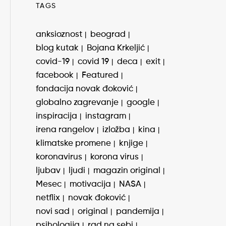
TAGS
anksioznost
beograd
blog kutak
Bojana Krkeljić
covid-19
covid 19
deca
exit
facebook
Featured
fondacija novak đoković
globalno zagrevanje
google
inspiracija
instagram
irena rangelov
izložba
kina
klimatske promene
knjige
koronavirus
korona virus
ljubav
ljudi
magazin original
Mesec
motivacija
NASA
netflix
novak đoković
novi sad
original
pandemija
psihologija
rad na sebi