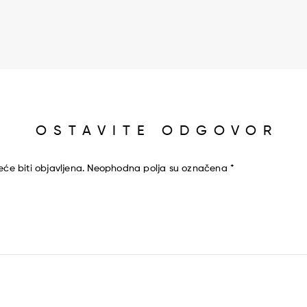
OSTAVITE ODGOVOR
će biti objavljena.
Neophodna polja su označena
*