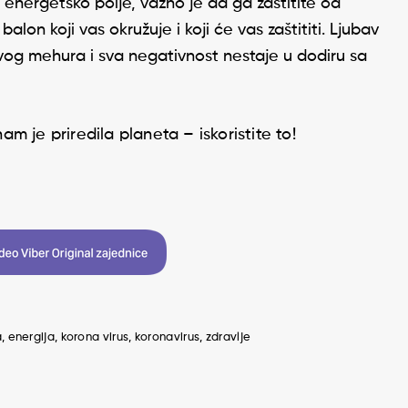
e energetsko polje, važno je da ga zaštitite od
alon koji vas okružuje i koji će vas zaštititi. Ljubav
ovog mehura i sva negativnost nestaje u dodiru sa
am je priredila planeta – iskoristite to!
a
energija
korona virus
koronavirus
zdravlje