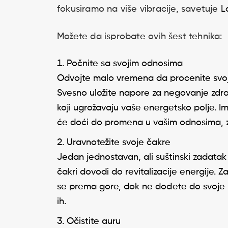
fokusiramo na više vibracije, savetuje
L
Možete da isprobate ovih šest tehnika:
Počnite sa svojim odnosima
Odvojte malo vremena da procenite svoje 
Svesno uložite napore za negovanje zdra
koji ugrožavaju vaše energetsko polje. 
će doći do promena u vašim odnosima, za
Uravnotežite svoje čakre
Jedan jednostavan, ali suštinski zadatak j
čakri dovodi do revitalizacije energije.
se prema gore, dok ne dođete do svoje kr
ih.
Očistite auru