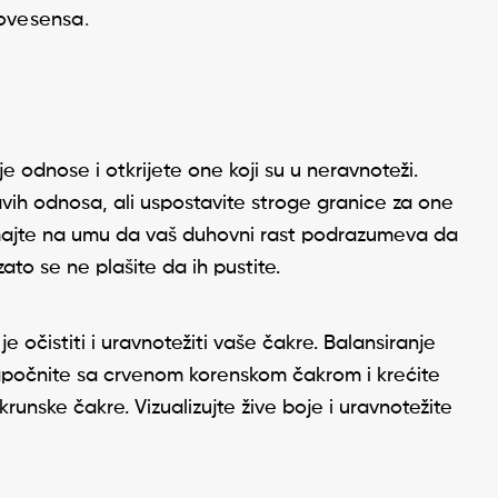
ovesensa
.
odnose i otkrijete one koji su u neravnoteži.
vih odnosa, ali uspostavite stroge granice za one
Imajte na umu da vaš duhovni rast podrazumeva da
to se ne plašite da ih pustite.
e očistiti i uravnotežiti vaše čakre. Balansiranje
 Započnite sa crvenom korenskom čakrom i krećite
unske čakre. Vizualizujte žive boje i uravnotežite