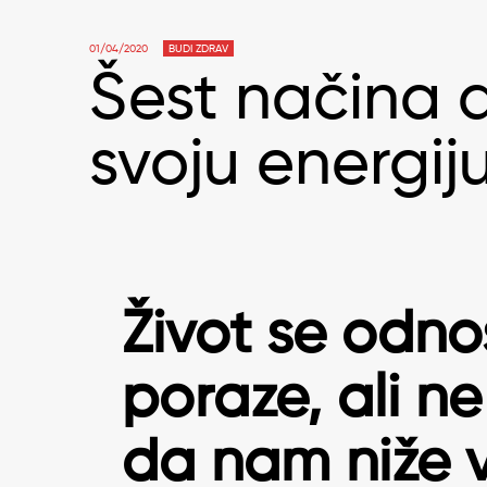
01/04/2020
BUDI ZDRAV
Šest načina d
svoju energij
Život se odnos
poraze, ali n
da nam niže v