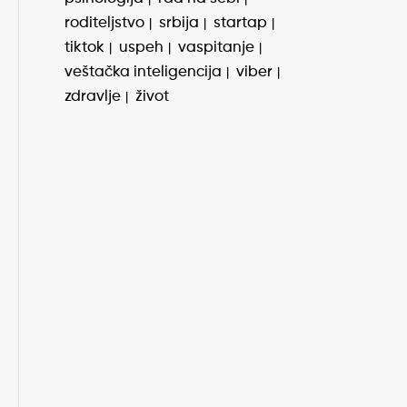
roditeljstvo
srbija
startap
tiktok
uspeh
vaspitanje
veštačka inteligencija
viber
zdravlje
život