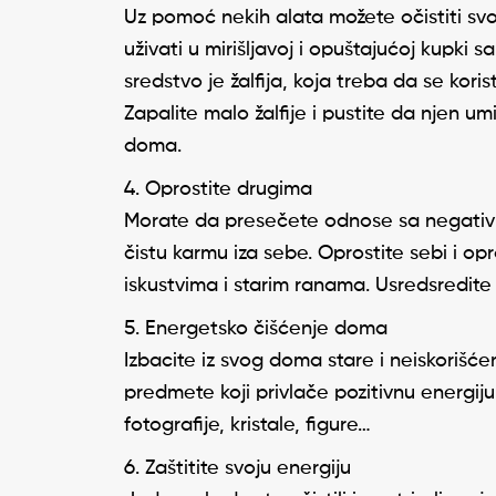
Uz pomoć nekih alata možete očistiti svo
uživati u mirišljavoj i opuštajućoj kupki 
sredstvo je žalfija, koja treba da se kor
Zapalite malo žalfije i pustite da njen umir
doma.
Oprostite drugima
Morate da presečete odnose sa negativnim
čistu karmu iza sebe. Oprostite sebi i op
iskustvima i starim ranama. Usredsredit
Energetsko čišćenje doma
Izbacite iz svog doma stare i neiskorišće
predmete koji privlače pozitivnu energij
fotografije, kristale, figure…
Zaštitite svoju energiju