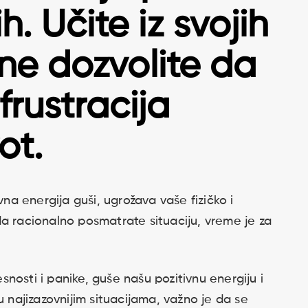
h. Učite iz svojih
 ne dozvolite da
 frustracija
ot.
a energija guši, ugrožava vaše fizičko i
a racionalno posmatrate situaciju, vreme je za
nosti i panike, guše našu pozitivnu energiju i
u najizazovnijim situacijama, važno je da se