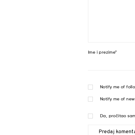
Ime i prezime
*
Notify me of fol
Notify me of new
Da, pročitao s