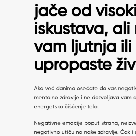
jače od visoki
iskustava, ali
vam ljutnja ili
upropaste živ
Ako već danima osećate da vas negativn
mentalno zdravlje i ne dozvoljava vam d
energetsko čišćenje tela.
Negativne emocije poput straha, neizves
negativno utiču na naše zdravlje. Čak i 