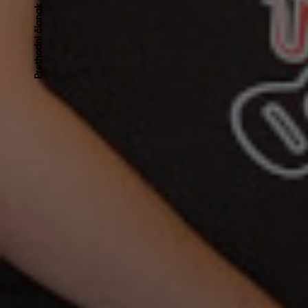
Kretanje
Prethodni članak
članaka