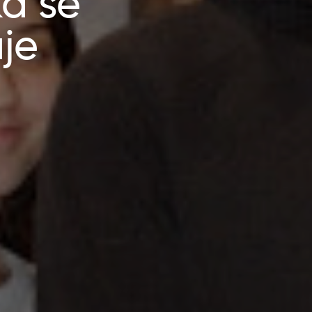
ka se
je