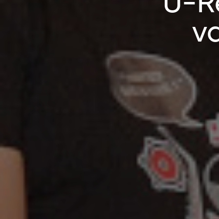
U-Re
v