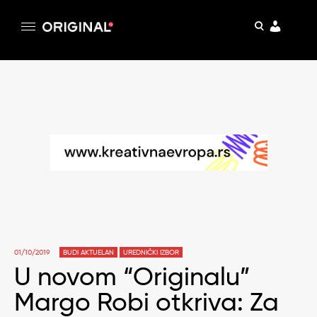
pretraga
Original
Original magazin
Skip
to
content
01/10/2019
BUDI AKTUELAN
UREDNIČKI IZBOR
U novom “Originalu”
Margo Robi otkriva: Za