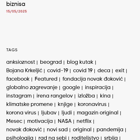
biznisa
15/05/2025
TAGS
anksioznost
beograd
blog kutak
Bojana Krkeljić
covid-19
covid 19
deca
exit
facebook
Featured
fondacija novak đoković
globalno zagrevanje
google
inspiracija
instagram
irena rangelov
izložba
kina
klimatske promene
knjige
koronavirus
korona virus
ljubav
ljudi
magazin original
Mesec
motivacija
NASA
netflix
novak đoković
novi sad
original
pandemija
psihologija
rad na sebi
roditeljstvo
srbija