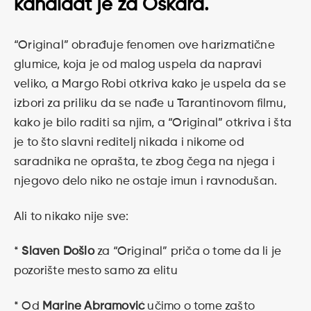
kandidat je za Oskara.
“Original” obrađuje fenomen ove harizmatične
glumice, koja je od malog uspela da napravi
veliko, a Margo Robi otkriva kako je uspela da se
izbori za priliku da se nađe u Tarantinovom filmu,
kako je bilo raditi sa njim, a “Original” otkriva i šta
je to što slavni reditelj nikada i nikome od
saradnika ne oprašta, te zbog čega na njega i
njegovo delo niko ne ostaje imun i ravnodušan.
Ali to nikako nije sve:
*
Slaven Došlo
za “Original” priča o tome da li je
pozorište mesto samo za elitu
* Od
Marine Abramović
učimo o tome zašto