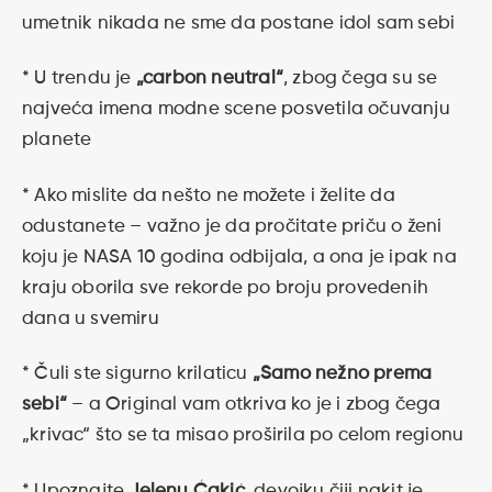
umetnik nikada ne sme da postane idol sam sebi
* U trendu je
„carbon neutral“
, zbog čega su se
najveća imena modne scene posvetila očuvanju
planete
* Ako mislite da nešto ne možete i želite da
odustanete – važno je da pročitate priču o ženi
koju je NASA 10 godina odbijala, a ona je ipak na
kraju oborila sve rekorde po broju provedenih
dana u svemiru
* Čuli ste sigurno krilaticu
„Samo nežno prema
sebi“
– a Original vam otkriva ko je i zbog čega
„krivac“ što se ta misao proširila po celom regionu
* Upoznajte
Jelenu Ćakić
, devojku čiji nakit je