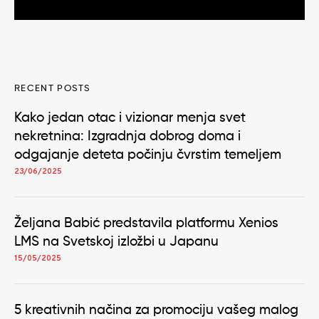
RECENT POSTS
Kako jedan otac i vizionar menja svet
nekretnina: Izgradnja dobrog doma i
odgajanje deteta počinju čvrstim temeljem
23/06/2025
Željana Babić predstavila platformu Xenios
LMS na Svetskoj izložbi u Japanu
15/05/2025
5 kreativnih načina za promociju vašeg malog