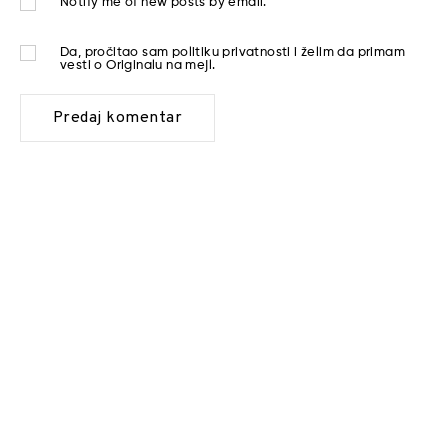
Notify me of new posts by email.
Da, pročitao sam
politiku privatnosti
i želim da primam
vesti o Originalu na mejl.