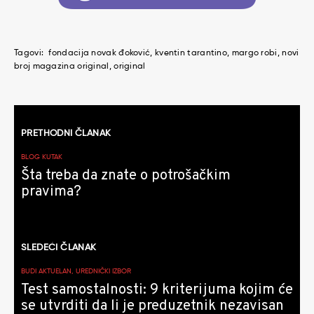
Tagovi:
fondacija novak đoković
kventin tarantino
margo robi
novi
broj magazina original
original
Kretanje
PRETHODNI ČLANAK
članaka
BLOG KUTAK
Šta treba da znate o potrošačkim
pravima?
SLEDEĆI ČLANAK
BUDI AKTUELAN, UREDNIČKI IZBOR
Test samostalnosti: 9 kriterijuma kojim će
se utvrditi da li je preduzetnik nezavisan