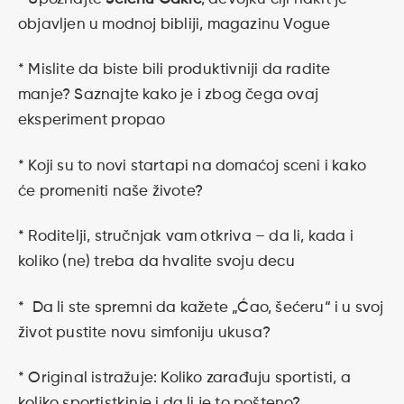
objavljen u modnoj bibliji, magazinu Vogue
* Mislite da biste bili produktivniji da radite
manje? Saznajte kako je i zbog čega ovaj
eksperiment propao
* Koji su to novi startapi na domaćoj sceni i kako
će promeniti naše živote?
* Roditelji, stručnjak vam otkriva – da li, kada i
koliko (ne) treba da hvalite svoju decu
* Da li ste spremni da kažete „Ćao, šećeru“ i u svoj
život pustite novu simfoniju ukusa?
* Original istražuje: Koliko zarađuju sportisti, a
koliko sportistkinje i da li je to pošteno?