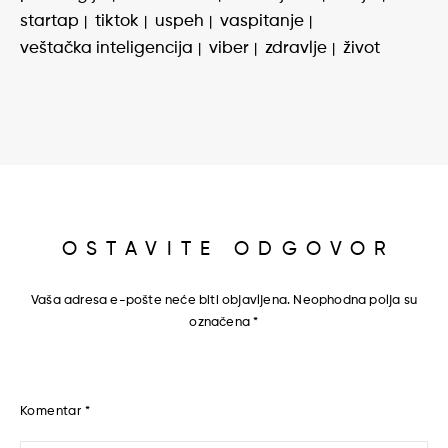
startap
tiktok
uspeh
vaspitanje
veštačka inteligencija
viber
zdravlje
život
OSTAVITE ODGOVOR
Vaša adresa e-pošte neće biti objavljena.
Neophodna polja su
označena
*
Komentar
*