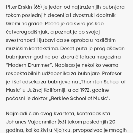
Piter Erskin (65) je jedan od najtraženijih bubnjara
tokom poslednjih decenija i dvostruki dobitnik
Gremi nagrade. Počeo je da svira još kao
četvorogodišnjak, a poznat je po svojoj
svestranosti i ljubavi da se oproba u različitim
muzičkim kontekstima. Deset puta je proglašavan
bubnjarem godine po izboru čitalaca magazina
“Modern Drummer”. Napisao je nekoliko veoma
respektabilnih udžebenika za bubnjare. Profesor
je i šef odseka za bubnjeve na „Thornton School of
Music“ u Južnoj Kaliforniji, a od 1972. godine
počasni je doktor „Berklee School of Music“.
Najmlađi član ovog kvarteta, kontrabasista
Johanes Vajdenmiler (53) tokom poslednjih 20
godina, koliko živi u Njojrku, prvopozivac je mnogih