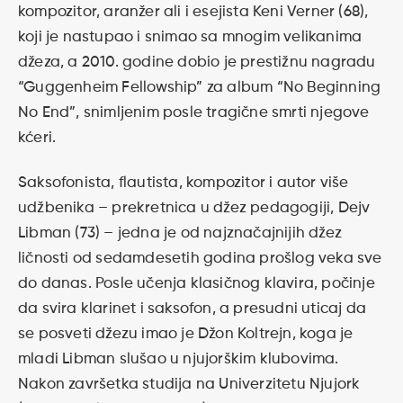
kompozitor, aranžer ali i esejista Keni Verner (68),
koji je nastupao i snimao sa mnogim velikanima
džeza, a 2010. godine dobio je prestižnu nagradu
“Guggenheim Fellowship” za album “No Beginning
No End”, snimljenim posle tragične smrti njegove
kćeri.
Saksofonista, flautista, kompozitor i autor više
udžbenika – prekretnica u džez pedagogiji, Dejv
Libman (73) – jedna je od najznačajnijih džez
ličnosti od sedamdesetih godina prošlog veka sve
do danas. Posle učenja klasičnog klavira, počinje
da svira klarinet i saksofon, a presudni uticaj da
se posveti džezu imao je Džon Koltrejn, koga je
mladi Libman slušao u njujorškim klubovima.
Nakon završetka studija na Univerzitetu Njujork