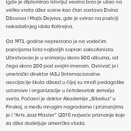
(gde je diplomirao istoriju) veoma brzo je ušao na
velika vrata džez scene kao član sastava Elvina
Džounsa i Majls Dejvisa, gde je svirao na poziciji
nekadašnjeg idola Koltrejna.
Od 1973. godine neprestano je na vodećim
pozicijama lista najboljih sopran saksofonista.
Učestvovao je u snimanju skoro 500 albuma, od
čega skoro 200 pod svojim imenom. Osnivač je i
umetnički direktor IASJ (Internacionalne
asocijacije škola džeza) u čijoj su mreži pedagoške
ustanove i organizacije u četrdesetak zemalja
sveta. Počasni je doktor Akademije „Sibelius“ u
Finskoj, a među mnogim nagradama i priznanjima
je i “Arts Jazz Master” (2011) najveće priznanje koje
za džez dodeljuje američka vlada.