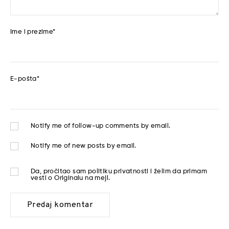
Ime i prezime
*
E-pošta
*
Notify me of follow-up comments by email.
Notify me of new posts by email.
Da, pročitao sam
politiku privatnosti
i želim da primam
vesti o Originalu na mejl.