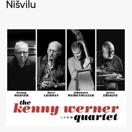
Nišvilu