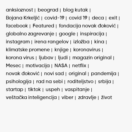
anksioznost
beograd
blog kutak
Bojana Krkeljić
covid-19
covid 19
deca
exit
facebook
Featured
fondacija novak đoković
globalno zagrevanje
google
inspiracija
instagram
irena rangelov
izložba
kina
klimatske promene
knjige
koronavirus
korona virus
ljubav
ljudi
magazin original
Mesec
motivacija
NASA
netflix
novak đoković
novi sad
original
pandemija
psihologija
rad na sebi
roditeljstvo
srbija
startap
tiktok
uspeh
vaspitanje
veštačka inteligencija
viber
zdravlje
život