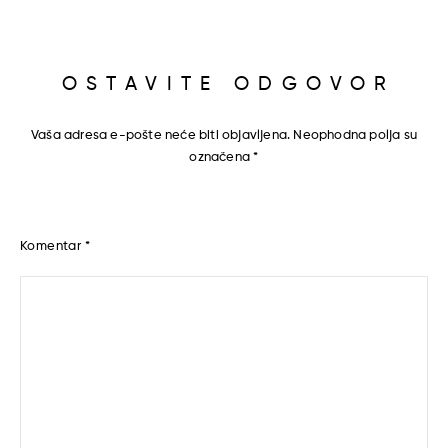
OSTAVITE ODGOVOR
Vaša adresa e-pošte neće biti objavljena.
Neophodna polja su
označena
*
Komentar
*