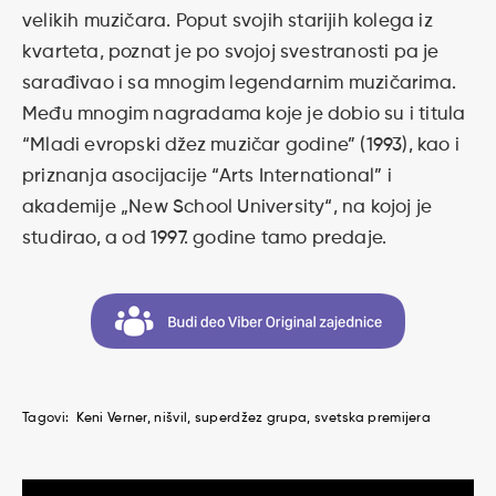
velikih muzičara. Poput svojih starijih kolega iz
kvarteta, poznat je po svojoj svestranosti pa je
sarađivao i sa mnogim legendarnim muzičarima.
Među mnogim nagradama koje je dobio su i titula
“Mladi evropski džez muzičar godine” (1993), kao i
priznanja asocijacije “Arts International” i
akademije „New School University“, na kojoj je
studirao, a od 1997. godine tamo predaje.
Tagovi:
Keni Verner
nišvil
superdžez grupa
svetska premijera