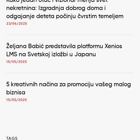
Kako jedan otac i vizionar menja svet
nekretnina: Izgradnja dobrog doma i
odgajanje deteta počinju čvrstim temeljem
23/06/2025
Željana Babić predstavila platformu Xenios
LMS na Svetskoj izložbi u Japanu
15/05/2025
5 kreativnih načina za promociju vašeg malog
biznisa
15/05/2025
TAGS