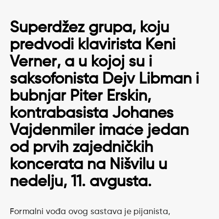
Superdžez grupa, koju
predvodi klavirista
Keni
Verner
, a u kojoj su i
saksofonista
Dejv Libman
i
bubnjar
Piter Erskin
,
kontrabasista
Johanes
Vajdenmiler
imaće jedan
od prvih zajedničkih
koncerata na Nišvilu u
nedelju, 11. avgusta.
Formalni vođa ovog sastava je pijanista,