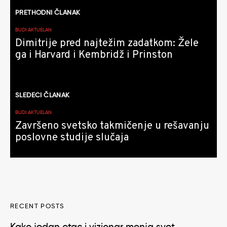
Kretanje
PRETHODNI ČLANAK
članaka
BUDI AKTUELAN
Dimitrije pred najtežim zadatkom: Žele
ga i Harvard i Kembridž i Prinston
SLEDEĆI ČLANAK
BUDI AKTUELAN
Završeno svetsko takmičenje u rešavanju
poslovne studije slučaja
RECENT POSTS