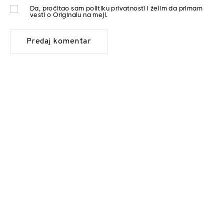
Da, pročitao sam
politiku privatnosti
i želim da primam
vesti o Originalu na mejl.