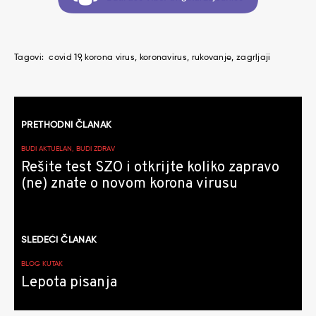
Tagovi:
covid 19
korona virus
koronavirus
rukovanje
zagrljaji
Kretanje
PRETHODNI ČLANAK
članaka
BUDI AKTUELAN, BUDI ZDRAV
Rešite test SZO i otkrijte koliko zapravo
(ne) znate o novom korona virusu
SLEDEĆI ČLANAK
BLOG KUTAK
Lepota pisanja