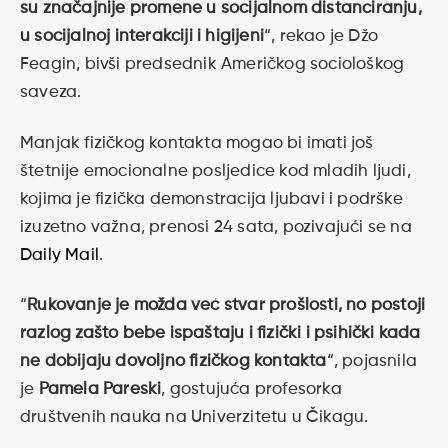
su značajnije promene u socijalnom distanciranju,
u socijalnoj interakciji i higijeni
“, rekao je Džo
Feagin, bivši predsednik Američkog sociološkog
saveza.
Manjak fizičkog kontakta mogao bi imati još
štetnije emocionalne posljedice kod mladih ljudi,
kojima je fizička demonstracija ljubavi i podrške
izuzetno važna, prenosi 24 sata, pozivajući se na
Daily Mail
.
“
Rukovanje je možda već stvar prošlosti, no postoji
razlog zašto bebe ispaštaju i fizički i psihički kada
ne dobijaju dovoljno fizičkog kontakta
“, pojasnila
je
Pamela Pareski
, gostujuća profesorka
društvenih nauka na Univerzitetu u Čikagu.