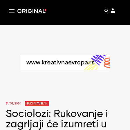
pretraga
Original
Original magazin
Skip
to
content
31/03/2020
BUDI AKTUELAN
Sociolozi: Rukovanje i
zagrljaji će izumreti u