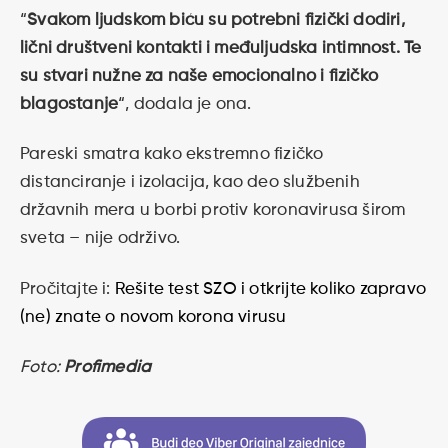
“
Svakom ljudskom biću su potrebni fizički dodiri,
lični društveni kontakti i međuljudska intimnost. Te
su stvari nužne za naše emocionalno i fizičko
blagostanje
“, dodala je ona.
Pareski smatra kako ekstremno fizičko
distanciranje i izolacija, kao deo službenih
državnih mera u borbi protiv koronavirusa širom
sveta – nije održivo.
Pročitajte i:
Rešite test SZO i otkrijte koliko zapravo
(ne) znate o novom korona virusu
Foto:
Profimedia