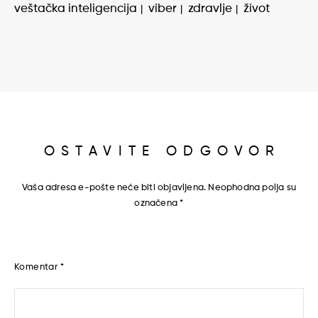
veštačka inteligencija
viber
zdravlje
život
OSTAVITE ODGOVOR
Vaša adresa e-pošte neće biti objavljena.
Neophodna polja su
označena
*
Komentar
*