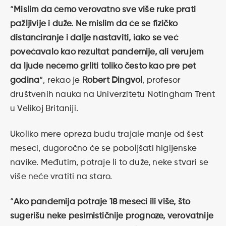
“
Mislim da ćemo verovatno sve više ruke prati
pažljivije i duže. Ne mislim da će se fizičko
distanciranje i dalje nastaviti, iako se već
povećavalo kao rezultat pandemije, ali verujem
da ljude nećemo grliti toliko često kao pre pet
godina
“, rekao je
Robert Dingvol
, profesor
društvenih nauka na Univerzitetu Notingham Trent
u Velikoj Britaniji.
Ukoliko mere opreza budu trajale manje od šest
meseci, dugoročno će se poboljšati higijenske
navike. Međutim, potraje li to duže, neke stvari se
više neće vratiti na staro.
“
Ako pandemija potraje 18 meseci ili više, što
sugerišu neke pesimističnije prognoze, verovatnije