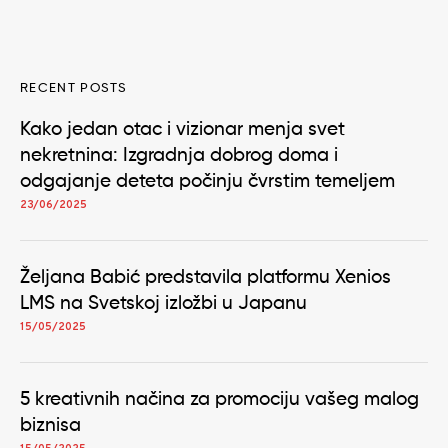
RECENT POSTS
Kako jedan otac i vizionar menja svet
nekretnina: Izgradnja dobrog doma i
odgajanje deteta počinju čvrstim temeljem
23/06/2025
Željana Babić predstavila platformu Xenios
LMS na Svetskoj izložbi u Japanu
15/05/2025
5 kreativnih načina za promociju vašeg malog
biznisa