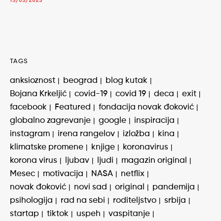
15/05/2025
TAGS
anksioznost
beograd
blog kutak
Bojana Krkeljić
covid-19
covid 19
deca
exit
facebook
Featured
fondacija novak đoković
globalno zagrevanje
google
inspiracija
instagram
irena rangelov
izložba
kina
klimatske promene
knjige
koronavirus
korona virus
ljubav
ljudi
magazin original
Mesec
motivacija
NASA
netflix
novak đoković
novi sad
original
pandemija
psihologija
rad na sebi
roditeljstvo
srbija
startap
tiktok
uspeh
vaspitanje