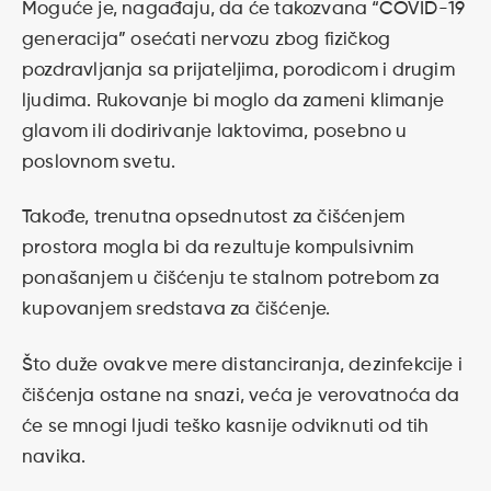
Moguće je, nagađaju, da će takozvana “COVID-19
generacija” osećati nervozu zbog fizičkog
pozdravljanja sa prijateljima, porodicom i drugim
ljudima. Rukovanje bi moglo da zameni klimanje
glavom ili dodirivanje laktovima, posebno u
poslovnom svetu.
Takođe, trenutna opsednutost za čišćenjem
prostora mogla bi da rezultuje kompulsivnim
ponašanjem u čišćenju te stalnom potrebom za
kupovanjem sredstava za čišćenje.
Što duže ovakve mere distanciranja, dezinfekcije i
čišćenja ostane na snazi, veća je verovatnoća da
će se mnogi ljudi teško kasnije odviknuti od tih
navika.