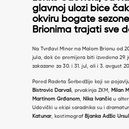
glavnoj ulozi biće č
okviru bogate sezone
Brionima trajati sve 
Na Tvrđavi Minor na Malom Brionu od 20.
jula, dok će premijera biti izvedena 29. 
zakazane za 30. i 31. jul, ali i 3. avgust 2
Pored Radeta Šerbedžije koji se pojavlju
Bistrović Darvaš
, prvakinja ZKM,
Milan 
Martinom Grđanom
,
Nika Ivančić
u alte
Udovički u ekipi saradnika su i dramatu
Katunar
, kostimograf
Bjanka Adžić Ursu