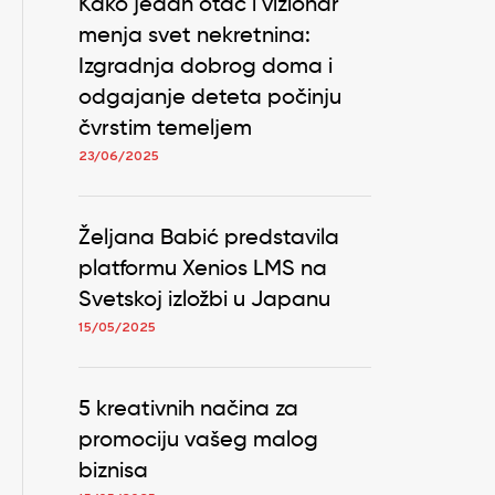
Kako jedan otac i vizionar
menja svet nekretnina:
Izgradnja dobrog doma i
odgajanje deteta počinju
čvrstim temeljem
23/06/2025
Željana Babić predstavila
platformu Xenios LMS na
Svetskoj izložbi u Japanu
15/05/2025
5 kreativnih načina za
promociju vašeg malog
biznisa