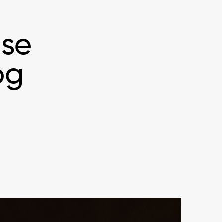
 se
og