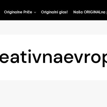
Originalne Priče
Originalni glas!
Naša ORIGINALna 
toggle
child
menu