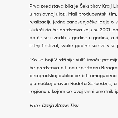
Prva predstava bila je Šekspirov Kralj L
u naslovnoj ulozi. Mali producentski t
realizaciju jedne zanesenjačke ideje o 
sluteći da će predstava koju su 2001. p
da će se izvoditi iz godine u godinu, a
letnji festival, svake godine sa sve viš
“Ko se boji Virdžinije Vulf” imaće prem
će predstava biti na repertoaru Beogra
beogradskoj publici će biti omogućeno 
glumačkoj bravuri Radeta Šerbedžije, a
regionu u kojem će ovaj vrsni umetnik i
Foto:
Darja Štravs Tisu