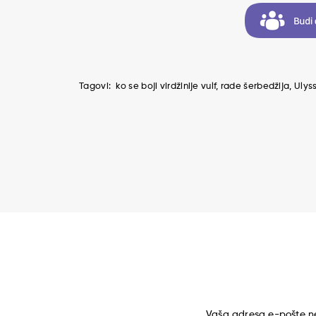
Tagovi:
ko se boji virdžinije vulf
rade šerbedžija
Ulys
Vaša adresa e-pošte ne