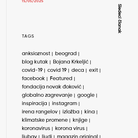
15/05/2025
Sledeći članak
TAGS
anksioznost
beograd
blog kutak
Bojana Krkeljić
covid-19
covid 19
deca
exit
facebook
Featured
fondacija novak đoković
globalno zagrevanje
google
inspiracija
instagram
irena rangelov
izložba
kina
klimatske promene
knjige
koronavirus
korona virus
ljubav
ljudi
magazin original