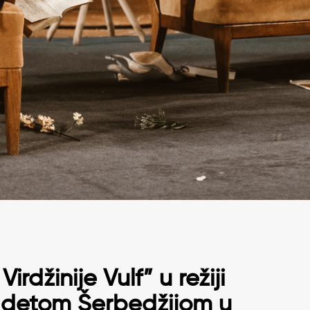
irdžinije Vulf” u režiji
detom Šerbedžijom
u