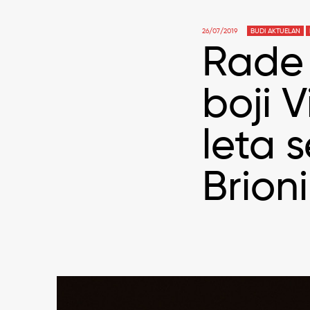
26/07/2019
BUDI AKTUELAN
Rade 
boji V
leta 
Brion