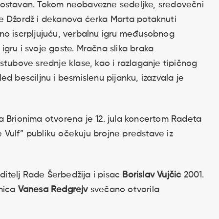
jednostavan. Tokom neobavezne sedeljke, sredovečni
rije Džordž i dekanova ćerka Marta potaknuti
no iscrpljujuću, verbalnu igru međusobnog
u igru i svoje goste. Mračna slika braka
stubove srednje klase, kao i razlaganje tipičnog
d besciljnu i besmislenu pijanku, izazvala je
a Brionima otvorena je 12. jula koncertom Radeta
je Vulf” publiku očekuju brojne predstave iz
editelj Rade Šerbedžija i pisac
Borislav Vujčić
2001.
umica
Vanesa Redgrejv
svečano otvorila