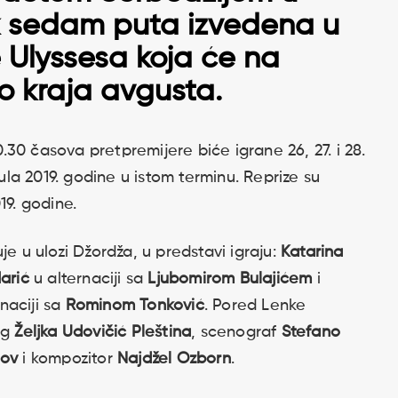
ak sedam puta izvedena u
 Ulyssesa koja će na
do kraja avgusta.
30 časova pretpremijere biće igrane 26, 27. i 28.
jula 2019. godine u istom terminu. Reprize su
019. godine.
je u ulozi Džordža, u predstavi igraju:
Katarina
Marić
u alternaciji sa
Ljubomirom Bulajićem
i
rnaciji sa
Rominom Tonković
. Pored Lenke
rg
Željka Udovičić Pleština
, scenograf
Stefano
lov
i kompozitor
Najdžel Ozborn
.