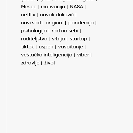
Mesec
motivacija
NASA
netflix
novak đoković
novi sad
original
pandemija
psihologija
rad na sebi
roditeljstvo
srbija
startap
tiktok
uspeh
vaspitanje
veštačka inteligencija
viber
zdravlje
život