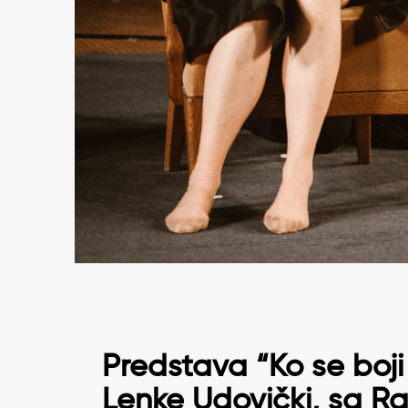
Predstava “Ko se boji V
Lenke Udovički
, sa
Ra