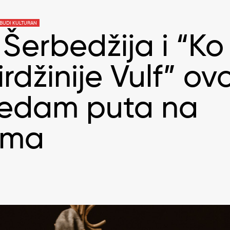
BUDI KULTURAN
Šerbedžija i “Ko
irdžinije Vulf” ov
sedam puta na
ima