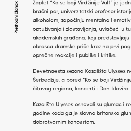
Zaplet “Ko se boji Virdžinije Vulf” je 
Kretanje
Prethodni članak
bračni par, univerzitetski profesor isto
članaka
alkoholom, započinju mentalno i emotiv
optuživanja i zlostavljanja, uvlačeći u t
akademskih građana, koji predstavljaju 
obrasca dramske priče kroz na prvi pogle
oprečne reakcije i publike i kritike.
Devetnaesta sezona Kazališta Ulysses n
Šerbedžije, a pored “Ko se boji Virdžini
čitavog regiona, koncerti i Dani klavira.
Kazalište Ulysses osnovali su glumac i r
godine kada ga je slavna britanska gl
dobrotvornim koncertom.