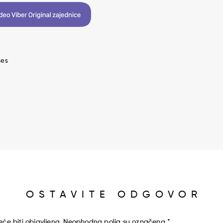
ses
OSTAVITE ODGOVOR
će biti objavljena.
Neophodna polja su označena
*