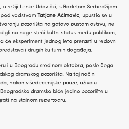
ir, u režiji Lenke Udovički, s Radetom Šerbedžijom
im, pod vođstvom
Tatjane Aćimović
, upustio se u
stvaranju pozorišta na gotovo pustom ostrvu, ne
odigli na noge steći kultni status među publikom,
 da će eksperiment jednog leta prerasti u redovni
e predstava i drugih kulturnih događaja.
ijeru i u Beogradu sredinom oktobra, posle čega
dskog dramskog pozorišta. Na taj način
da, nakon višedecenijske pauze, uživa u
 Beogradsko dramsko biće jedino pozorište u
grati na stalnom repertoaru.