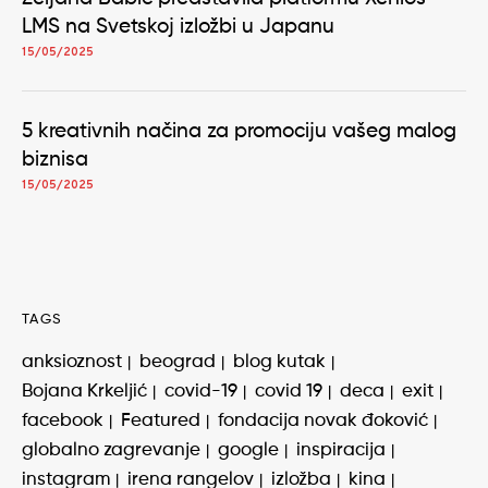
LMS na Svetskoj izložbi u Japanu
15/05/2025
5 kreativnih načina za promociju vašeg malog
biznisa
15/05/2025
TAGS
anksioznost
beograd
blog kutak
Bojana Krkeljić
covid-19
covid 19
deca
exit
facebook
Featured
fondacija novak đoković
globalno zagrevanje
google
inspiracija
instagram
irena rangelov
izložba
kina