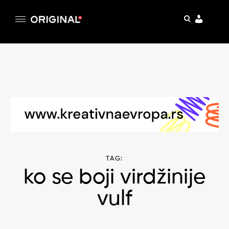
pretraga
Original
Original magazin
Skip
to
content
TAG:
ko se boji virdžinije
vulf