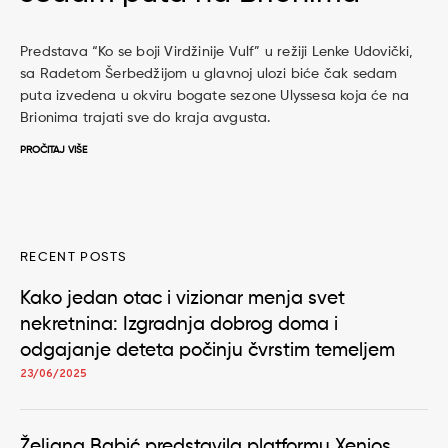
Predstava “Ko se boji Virdžinije Vulf” u režiji Lenke Udovički,
sa Radetom Šerbedžijom u glavnoj ulozi biće čak sedam
puta izvedena u okviru bogate sezone Ulyssesa koja će na
Brionima trajati sve do kraja avgusta.
PROČITAJ VIŠE
RECENT POSTS
Kako jedan otac i vizionar menja svet
nekretnina: Izgradnja dobrog doma i
odgajanje deteta počinju čvrstim temeljem
23/06/2025
Željana Babić predstavila platformu Xenios