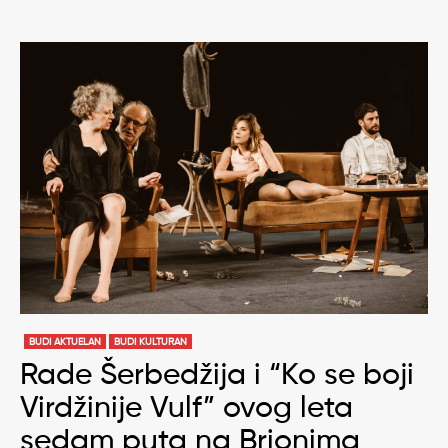
BUDI AKTUELAN
BUDI KULTURAN
Rade Šerbedžija i “Ko se boji
Virdžinije Vulf” ovog leta
sedam puta na Brionima