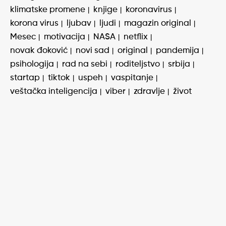
klimatske promene
knjige
koronavirus
korona virus
ljubav
ljudi
magazin original
Mesec
motivacija
NASA
netflix
novak đoković
novi sad
original
pandemija
psihologija
rad na sebi
roditeljstvo
srbija
startap
tiktok
uspeh
vaspitanje
veštačka inteligencija
viber
zdravlje
život