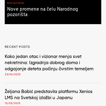
BUDI AKTUELAN
Nove promene na čelu Narodnog
pozorišta
RECENT POSTS
Kako jedan otac i vizionar menja svet
nekretnina: Izgradnja dobrog doma i
odgajanje deteta počinju čvrstim temeljem
23/06/2025
Željana Babić predstavila platformu Xenios
LMS na Svetskoj izložbi u Japanu
15/05/2025