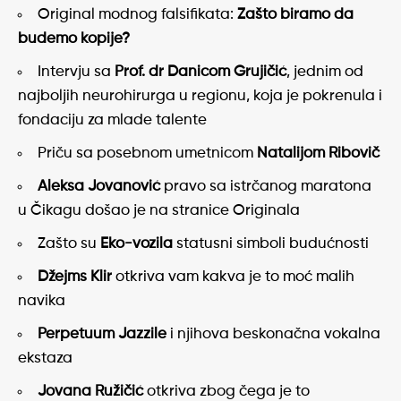
Original modnog falsifikata:
Zašto biramo da
budemo kopije?
Intervju sa
Prof. dr Danicom Grujičić
, jednim od
najboljih neurohirurga u regionu, koja je pokrenula i
fondaciju za mlade talente
Priču sa posebnom umetnicom
Natalijom Ribovič
Aleksa Jovanović
pravo sa istrčanog maratona
u Čikagu došao je na stranice Originala
Zašto su
Eko-vozila
statusni simboli budućnosti
Džejms Klir
otkriva vam kakva je to moć malih
navika
Perpetuum Jazzile
i njihova beskonačna vokalna
ekstaza
Jovana Ružičić
otkriva zbog čega je to