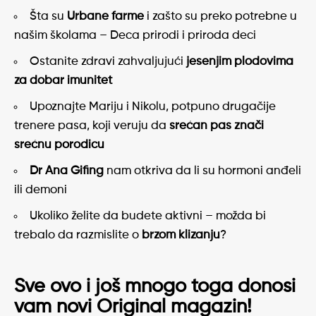
Šta su
Urbane farme
i zašto su preko potrebne u
našim školama – Deca prirodi i priroda deci
Ostanite zdravi zahvaljujući
jesenjim plodovima
za dobar imunitet
Upoznajte Mariju i Nikolu, potpuno drugačije
trenere pasa, koji veruju da
srećan pas znači
srećnu porodicu
Dr Ana Gifing
nam otkriva da li su hormoni anđeli
ili demoni
Ukoliko želite da budete aktivni – možda bi
trebalo da razmislite o
brzom klizanju
?
Sve ovo i još mnogo toga donosi
vam novi Original magazin!