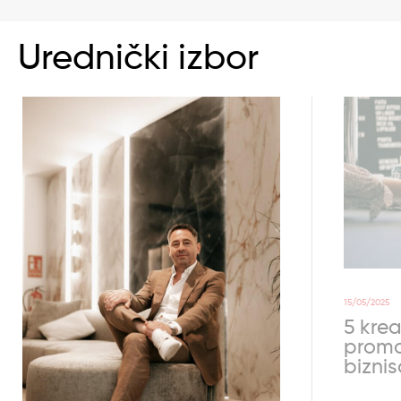
Urednički izbor
15/05/2025
5 krea
promo
bizni