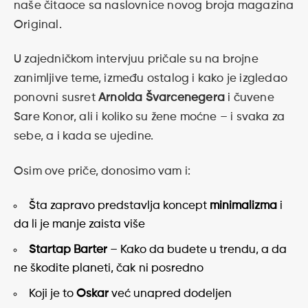
naše čitaoce sa naslovnice novog broja magazina
Original.
U zajedničkom intervjuu pričale su na brojne
zanimljive teme, između ostalog i kako je izgledao
ponovni susret
Arnolda Švarcenegera
i čuvene
Sare Konor, ali i koliko su žene moćne – i svaka za
sebe, a i kada se ujedine.
Osim ove priče, donosimo vam i:
Šta zapravo predstavlja koncept
minimalizma
i
da li je manje zaista više
Startap Barter
– Kako da budete u trendu, a da
ne škodite planeti, čak ni posredno
Koji je to
Oskar
već unapred dodeljen