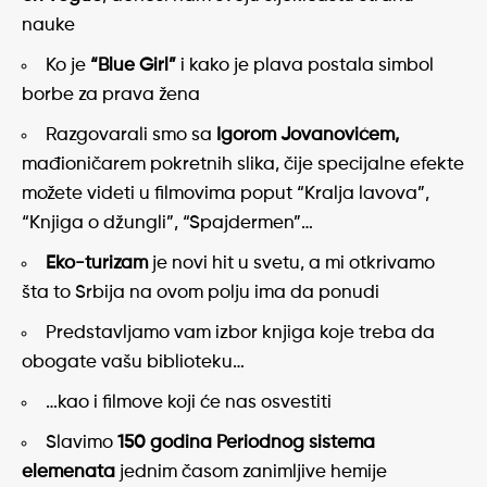
nauke
Ko je
“Blue Girl”
i kako je plava postala simbol
borbe za prava žena
Razgovarali smo sa
Igorom Jovanovićem,
mađioničarem pokretnih slika, čije specijalne efekte
možete videti u filmovima poput “Kralja lavova”,
“Knjiga o džungli”, “Spajdermen”…
Eko-turizam
je novi hit u svetu, a mi otkrivamo
šta to Srbija na ovom polju ima da ponudi
Predstavljamo vam izbor knjiga koje treba da
obogate vašu biblioteku…
…kao i filmove koji će nas osvestiti
Slavimo
150 godina Periodnog sistema
elemenata
jednim časom zanimljive hemije