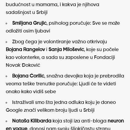
budućnost u mamama, i kakva je njihova
sadašnjost u Srbiji
Smiljana Grujić
, psiholog poručuje: Sve se može
odložiti osim ljubavi
Zbog čega je volontiranje važno otkrivaju
Bojana Rangelov
i
Sanja Milošević
, koje su počele
kao volonterke, a sada su zaposlene u Fondaciji
Novak Đoković
Bojana Ćorilić
, snažna devojka koja je prebrodila
veoma teške trenutke poručuje: Ljudi će te videti
onako kako vidiš sebe
Istraživali smo šta jedna odluka koju je doneo
Google znači velikom broju ljudi u Srbiji
Nataša Kilibarda
koja stoji iza anti-bloga
neuron
en vogue
, donosi nam svoju šljokičastu stranu