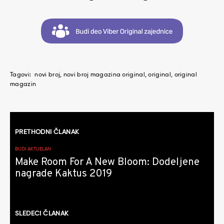
Tagovi:
novi broj
novi broj magazina original
original
original
magazin
Kretanje
PRETHODNI ČLANAK
članaka
BUDI AKTUELAN
Make Room For A New Bloom: Dodeljene
nagrade Kaktus 2019
SLEDEĆI ČLANAK