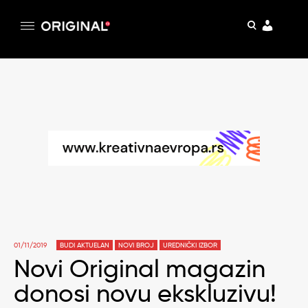
pretraga
Original
Original magazin
Skip
to
content
01/11/2019
BUDI AKTUELAN
NOVI BROJ
UREDNIČKI IZBOR
Novi Original magazin
donosi novu ekskluzivu!