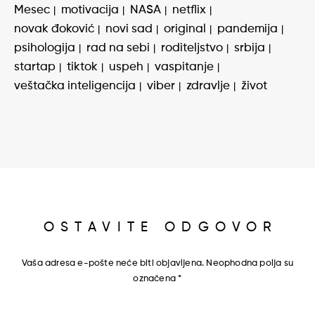
Mesec
motivacija
NASA
netflix
novak đoković
novi sad
original
pandemija
psihologija
rad na sebi
roditeljstvo
srbija
startap
tiktok
uspeh
vaspitanje
veštačka inteligencija
viber
zdravlje
život
OSTAVITE ODGOVOR
Vaša adresa e-pošte neće biti objavljena.
Neophodna polja su
označena
*