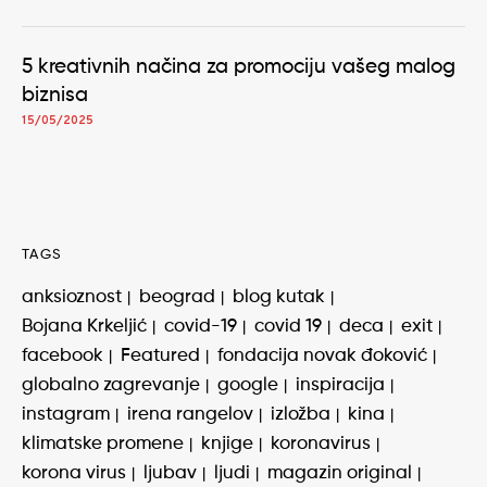
5 kreativnih načina za promociju vašeg malog
biznisa
15/05/2025
TAGS
anksioznost
beograd
blog kutak
Bojana Krkeljić
covid-19
covid 19
deca
exit
facebook
Featured
fondacija novak đoković
globalno zagrevanje
google
inspiracija
instagram
irena rangelov
izložba
kina
klimatske promene
knjige
koronavirus
korona virus
ljubav
ljudi
magazin original