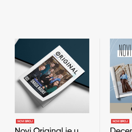
NOVI BROJ
NOVI BROJ
Novi Original je u
Decem