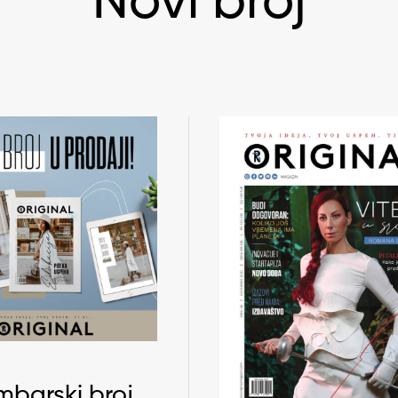
Novi broj
barski broj