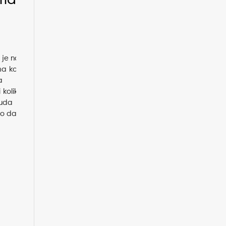
 je na
ma koju
a
 koliko
vuda
mo da)