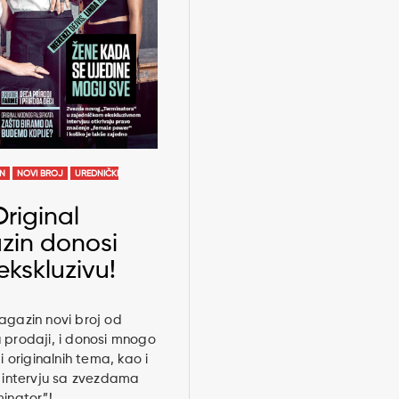
AN
NOVI BROJ
UREDNIČKI
Original
in donosi
ekskluzivu!
agazin novi broj od
 prodaji, i donosi mnogo
 i originalnih tema, kao i
i intervju sa zvezdama
minator”!