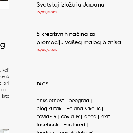
Svetskoj izložbi u Japanu
15/05/2025
5 kreativnih načina za
promociju vašeg malog biznisa
og
15/05/2025
 koji
ović,
e priče
TAGS
a od
a istom
anksioznost
beograd
blog kutak
Bojana Krkeljić
covid-19
covid 19
deca
exit
facebook
Featured
fondacija novak đoković