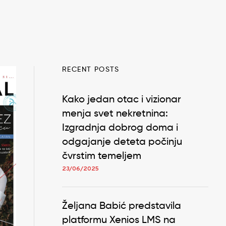
RECENT POSTS
Kako jedan otac i vizionar
menja svet nekretnina:
Izgradnja dobrog doma i
odgajanje deteta počinju
čvrstim temeljem
23/06/2025
Željana Babić predstavila
platformu Xenios LMS na