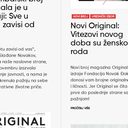
ala je u
i: Sve u
NOVI BROJ
UREDNIČKI IZBOR
 zavisi od
Novi Original:
Vitezovi novog
doba su žensk
otu zavisi od vas”,
roda
 Slađane Novakov,
 naše naslovne strane,
Novi broj magazina Original,
novembru izazvala
izdaje Fondacija Novak Đok
nje javnosti, a nama je
donosi vam brojne originaln
krenula pažnju na sebe
i ličnosti. Jer Original se čit
rativne životne priče.
prve do poslednje strane s
pažnjom!
PROČITAJ VIŠE