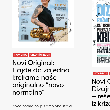
NOVI BROJ
UREDNIČKI IZBOR
Novi Original:
Hajde da zajedno
NOVI BROJ
kreiramo naše
Novi O
originalno “novo
Dizajn
normalno”
– reše
iz kriz
Novo normalno je samo ono što vi