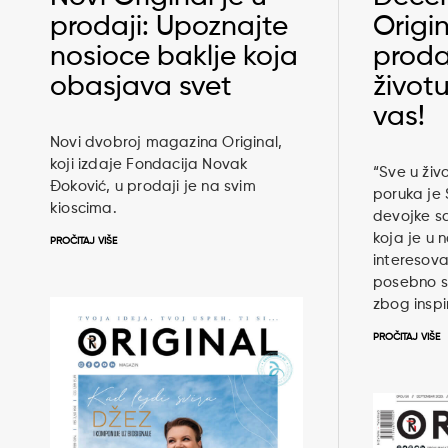
prodaji: Upoznajte
Origin
nosioce baklje koja
prodaj
obasjava svet
životu
vas!
Novi dvobroj magazina Original,
koji izdaje Fondacija Novak
“Sve u živ
Đoković, u prodaji je na svim
poruka je
kioscima.
devojke sa
koja je u 
PROČITAJ VIŠE
interesova
posebno s
zbog inspi
PROČITAJ VIŠE