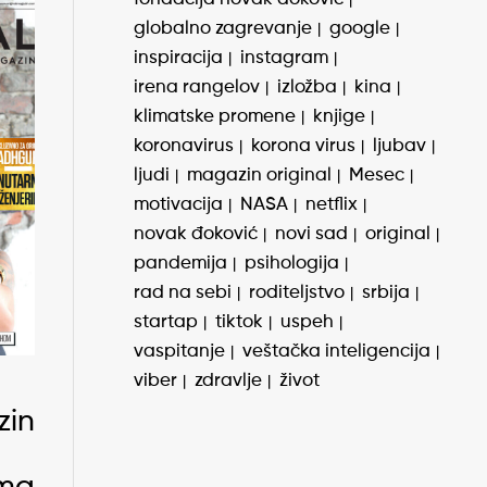
globalno zagrevanje
google
inspiracija
instagram
irena rangelov
izložba
kina
klimatske promene
knjige
koronavirus
korona virus
ljubav
ljudi
magazin original
Mesec
motivacija
NASA
netflix
novak đoković
novi sad
original
pandemija
psihologija
rad na sebi
roditeljstvo
srbija
startap
tiktok
uspeh
vaspitanje
veštačka inteligencija
viber
zdravlje
život
zina
:
ima