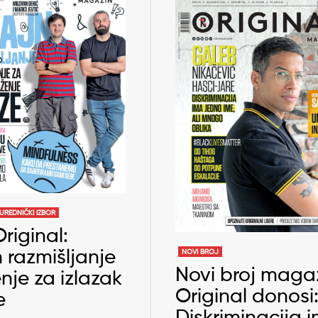
UREDNIČKI IZBOR
riginal:
 razmišljanje
NOVI BROJ
Novi broj maga
nje za izlazak
Original donosi
e
Diskriminacija 