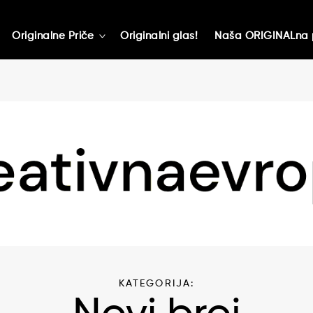
Originalne Priče
Originalni glas!
Naša ORIGINALna 
toggle
child
menu
KATEGORIJA: