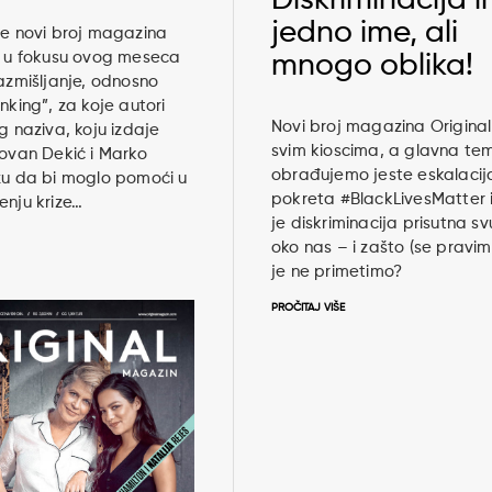
jedno ime, ali
je novi broj magazina
a u fokusu ovog meseca
mnogo oblika!
razmišljanje, odnosno
nking”, za koje autori
Novi broj magazina Original
og naziva, koju izdaje
svim kioscima, a glavna te
lovan Dekić i Marko
obrađujemo jeste eskalacij
žu da bi moglo pomoći u
pokreta #BlackLivesMatter i
enju krize…
je diskriminacija prisutna s
oko nas – i zašto (se pravi
je ne primetimo?
PROČITAJ VIŠE