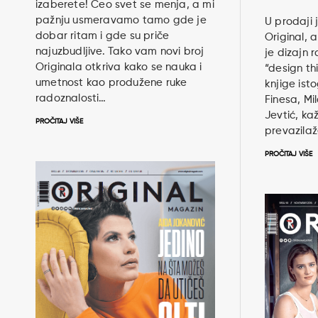
izaberete! Ceo svet se menja, a mi
pažnju usmeravamo tamo gde je
U prodaji 
dobar ritam i gde su priče
Original, 
najuzbudljive. Tako vam novi broj
je dizajn 
Originala otkriva kako se nauka i
“design thi
umetnost kao produžene ruke
knjige ist
radoznalosti…
Finesa, Mi
Jevtić, ka
PROČITAJ VIŠE
prevazilaž
PROČITAJ VIŠE