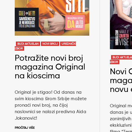
BUDI AKTUELAN
NOVI BROJ
UREDNIČKI
IZBOR
Potražite novi broj
BUDI AKTUEL
IZBOR
magazina Original
Novi 
na kioscima
magaz
novu 
Original je stigao! Od danas na
svim kioscima širom Srbije možete
pronaći novi broj, na čijoj
Original m
naslovnici se nalazi predivna Aida
danas je u
Jokanović!
zanimljivih
ekskluzivn
PROČITAJ VIŠE
filma “Ter