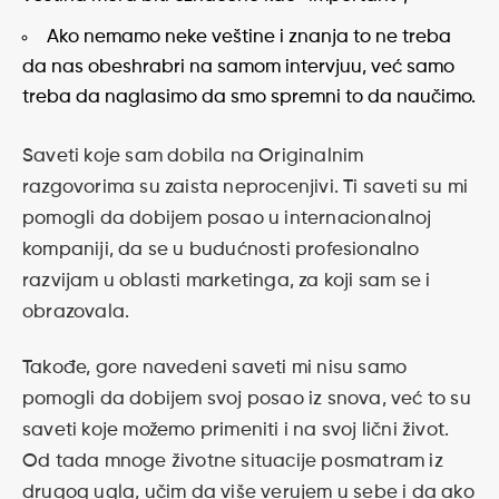
Ako nemamo neke veštine i znanja to ne treba
da nas obeshrabri na samom intervjuu, već samo
treba da naglasimo da smo spremni to da naučimo.
Saveti koje sam dobila na Originalnim
razgovorima su zaista neprocenjivi. Ti saveti su mi
pomogli da dobijem posao u internacionalnoj
kompaniji, da se u budućnosti profesionalno
razvijam u oblasti marketinga, za koji sam se i
obrazovala.
Takođe, gore navedeni saveti mi nisu samo
pomogli da dobijem svoj posao iz snova, već to su
saveti koje možemo primeniti i na svoj lični život.
Od tada mnoge životne situacije posmatram iz
drugog ugla, učim da više verujem u sebe i da ako