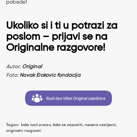
pobede!
Ukoliko si i ti u potrazi za
poslom –
prijavi se na
Originalne razgovore
!
Autor:
Original
Foto:
Novak Đoković fondacija
Tagovi:
kako naći posao
kako se zaposliti
nevena vasiljević
originalni razgovori