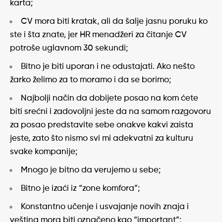
karta;
CV mora biti kratak, ali da šalje jasnu poruku ko
ste i šta znate, jer HR menadžeri za čitanje CV
potroše uglavnom 30 sekundi;
Bitno je biti uporan i ne odustajati. Ako nešto
žarko želimo za to moramo i da se borimo;
Najbolji način da dobijete posao na kom ćete
biti srećni i zadovoljni jeste da na samom razgovoru
za posao predstavite sebe onakve kakvi zaista
jeste, zato što nismo svi mi adekvatni za kulturu
svake kompanije;
Mnogo je bitno da verujemo u sebe;
Bitno je izaći iz “zone komfora”;
Konstantno učenje i usvajanje novih znaja i
veština mora biti označeno kao “important”;