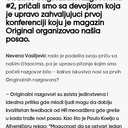
#2
, pričali smo sa devojkom koja
je upravo zahvaljujući prvoj
konferenciji koju je magazin
Original organizovao našla
posao.
Nevena Vasiljević
rado je podelila svoju priču sa
našim čitaocima, pa je upravo pitanje kojim smo
počeli razgovor bilo – kakva iskustva nosi sa prvih
Originalnih razgovora?
– Originalni razgovori su zaista jedinstvena i
idealna prilika gde mladi ljudi mogu da dobiju
kvalitetan feedback od HR menadžera gde greše
u kada traže novi posao. Kao što je Paulo Koeljo u
Alhemičaru rekao: “Mogućnost da se ostvari jedan