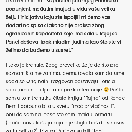
u sa rečenicom:
“Kapaciteti jutarnjeg Panela su
popunjeni, međutim imajući u vidu vašu veliku
želju i inicijativu koju ste ispoljili mi ćemo vas
dodati na spisak iako to nije praksa zbog
ograničenih kapaciteta koje ima sala u kojoj se
Panel dešava. Ipak mladim ljudima kao što ste vi
želimo da izađemo u susret.”
I tako je krenulo. Zbog prevelike želje da što pre
saznam šta me zanima, permutovala sam datume
kada se Originalni razgovori održavaju i otišla
sam tamo nedelju dana pre konferencije
Pošto
sam u tom trenutku čitala knjigu “Tajna” od Ronde
Bern i potpuno bila u svetu “moć privlačnosti”,
obukla sam najlepše što sam imala u ormaru
(inače, novu košulju koja nije stigla baš da se osuši
za tu priliku?), frizura i šminka su bili “top”,