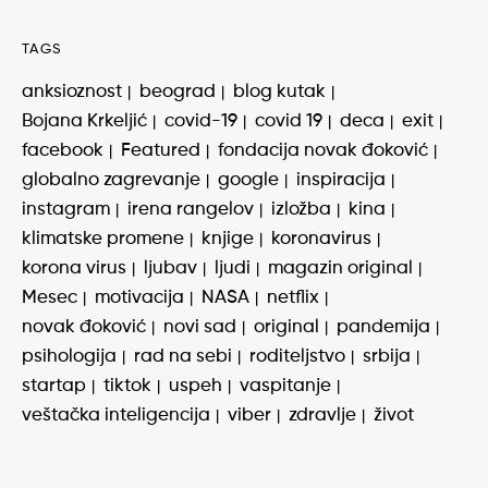
TAGS
anksioznost
beograd
blog kutak
Bojana Krkeljić
covid-19
covid 19
deca
exit
facebook
Featured
fondacija novak đoković
globalno zagrevanje
google
inspiracija
instagram
irena rangelov
izložba
kina
klimatske promene
knjige
koronavirus
korona virus
ljubav
ljudi
magazin original
Mesec
motivacija
NASA
netflix
novak đoković
novi sad
original
pandemija
psihologija
rad na sebi
roditeljstvo
srbija
startap
tiktok
uspeh
vaspitanje
veštačka inteligencija
viber
zdravlje
život