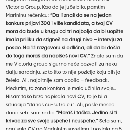
Victoria Group. Kao da je juče bilo, pamtim
Marininu rečenicu:
“Da li znaš da se na jedan
konkurs prijavi 300 i više kandidata, a tvoj CV
mora da bude u krugu od tri najbolja da bi uopšte
imala priliku da stigneš na drugi nivo – intervju za
posao. Na 1:1 razgovoru si odlična, ali da bi došla
do toga moraš da napišeš novi CV.”
Znala sam da
me Victoria group sigurno neće pozvati za neku
dalju saradnju, zato što to nije pozicija koju bih ja
želela. Ali, najbitnije sam dobila – feedback.
Međutim, ta zona konfora je malo učinila svoje…
Nisam tako brzo napisala novi CV, to je bila
situacija “danas ću-sutra ću”. Ali, posle mesec
dana sebi sam rekla:
“Moraš i tačka. Jedino si ti
krivac za sve svoje uspehe i neuspehe.”
Sela sam,
napisala CV po Marininim savetima i poslala na 5