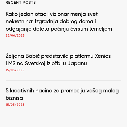
RECENT POSTS
Kako jedan otac i vizionar menja svet
nekretnina: Izgradnja dobrog doma i
odgajanje deteta počinju čvrstim temeljem
23/06/2025
Željana Babić predstavila platformu Xenios
LMS na Svetskoj izložbi u Japanu
15/05/2025
5 kreativnih načina za promociju vašeg malog
biznisa
15/05/2025