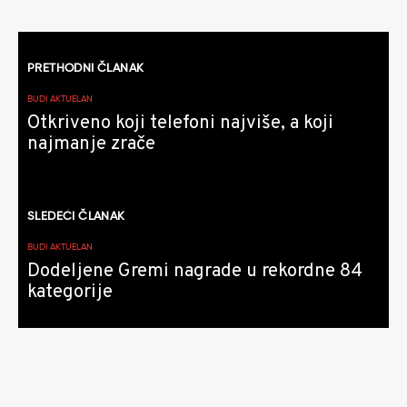
Kretanje
PRETHODNI ČLANAK
članaka
BUDI AKTUELAN
Otkriveno koji telefoni najviše, a koji
najmanje zrače
SLEDEĆI ČLANAK
BUDI AKTUELAN
Dodeljene Gremi nagrade u rekordne 84
kategorije