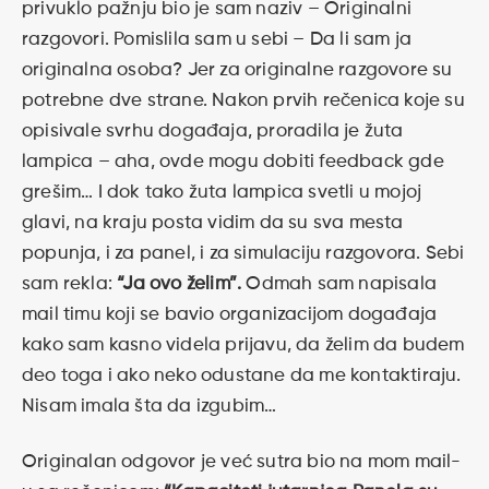
privuklo pažnju bio je sam naziv – Originalni
razgovori. Pomislila sam u sebi – Da li sam ja
originalna osoba? Jer za originalne razgovore su
potrebne dve strane. Nakon prvih rečenica koje su
opisivale svrhu događaja, proradila je žuta
lampica – aha, ovde mogu dobiti feedback gde
grešim… I dok tako žuta lampica svetli u mojoj
glavi, na kraju posta vidim da su sva mesta
popunja, i za panel, i za simulaciju razgovora. Sebi
sam rekla:
“Ja ovo želim”.
Odmah sam napisala
mail timu koji se bavio organizacijom događaja
kako sam kasno videla prijavu, da želim da budem
deo toga i ako neko odustane da me kontaktiraju.
Nisam imala šta da izgubim…
Originalan odgovor je već sutra bio na mom mail-