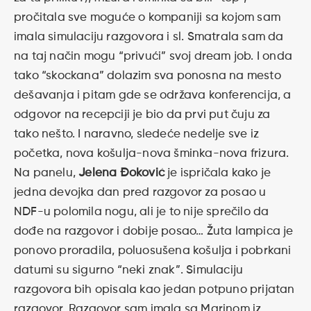
pročitala sve moguće o kompaniji sa kojom sam
imala simulaciju razgovora i sl. Smatrala sam da
na taj način mogu “privući” svoj dream job. I onda
tako “skockana” dolazim sva ponosna na mesto
dešavanja i pitam gde se održava konferencija, a
odgovor na recepciji je bio da prvi put čuju za
tako nešto. I naravno, sledeće nedelje sve iz
početka, nova košulja-nova šminka-nova frizura.
Na panelu,
Jelena Đoković
je ispričala kako je
jedna devojka dan pred razgovor za posao u
NDF-u polomila nogu, ali je to nije sprečilo da
dođe na razgovor i dobije posao… Žuta lampica je
ponovo proradila, poluosušena košulja i pobrkani
datumi su sigurno “neki znak”. Simulaciju
razgovora bih opisala kao jedan potpuno prijatan
razgovor. Razgovor sam imala sa Marinom iz