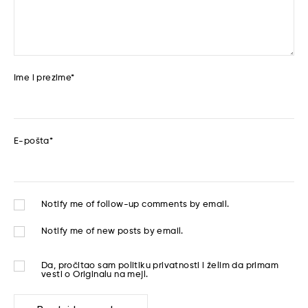
Ime i prezime
*
E-pošta
*
Notify me of follow-up comments by email.
Notify me of new posts by email.
Da, pročitao sam
politiku privatnosti
i želim da primam
vesti o Originalu na mejl.