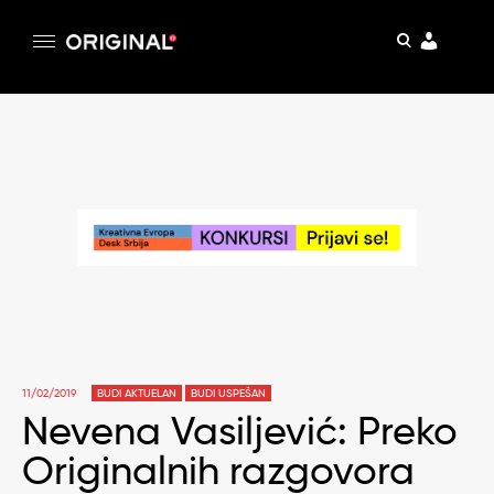
pretraga
Original
Original magazin
Skip
to
content
11/02/2019
BUDI AKTUELAN
BUDI USPEŠAN
Nevena Vasiljević: Preko
Originalnih razgovora