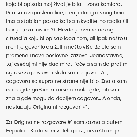
koja bi opisala moj život je bila – zona komfora.
Bila sam zaposleno lice, deo jednog divnog tima,
imala stabilan posao koji sam kvalitetno radila (ili
bar ja tako mislim ?). Možda je ovo za nekog
situacija koju bi opisao idealnom, ali ipak nešto u
meni je govorilo da želim nešto više, želela sam
promene i nove poslovne izazove. Jednostavno,
taj osećaj mi nije dao mira. Počela sam da pratim
oglase za poslove i slala sam prijave… Ali,
odgovora sa suprotne strane nije bilo. Znala sam
da negde grešim, ali nisam znala gde, niti sam
znala gde mogu da dobijem odgovor… A onda,
nastupaju Originalni razgovori #1.
Za Originalne razgovore #1 sam saznala putem
Fejbuka… Kada sam videla post, prvo što mi je