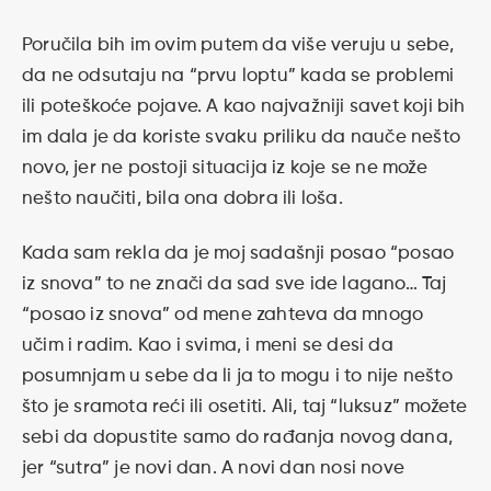
Poručila bih im ovim putem da više veruju u sebe,
da ne odsutaju na “prvu loptu” kada se problemi
ili poteškoće pojave. A kao najvažniji savet koji bih
im dala je da koriste svaku priliku da nauče nešto
novo, jer ne postoji situacija iz koje se ne može
nešto naučiti, bila ona dobra ili loša.
Kada sam rekla da je moj sadašnji posao “posao
iz snova” to ne znači da sad sve ide lagano… Taj
“posao iz snova” od mene zahteva da mnogo
učim i radim. Kao i svima, i meni se desi da
posumnjam u sebe da li ja to mogu i to nije nešto
što je sramota reći ili osetiti. Ali, taj “luksuz” možete
sebi da dopustite samo do rađanja novog dana,
jer “sutra” je novi dan. A novi dan nosi nove