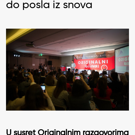
do posla iz snova
U susret
Originalnim razgovorima