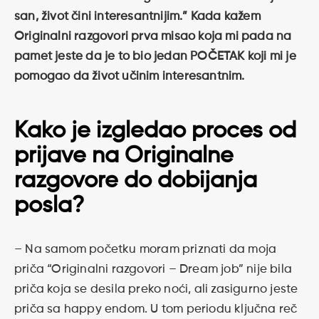
san, život čini interesantnijim.” Kada kažem
Originalni razgovori prva misao koja mi pada na
pamet jeste da je to bio jedan POČETAK koji mi je
pomogao da život učinim interesantnim.
Kako je izgledao proces od
prijave na Originalne
razgovore do dobijanja
posla?
– Na samom početku moram priznati da moja
priča “Originalni razgovori – Dream job” nije bila
priča koja se desila preko noći, ali zasigurno jeste
priča sa happy endom. U tom periodu ključna reč