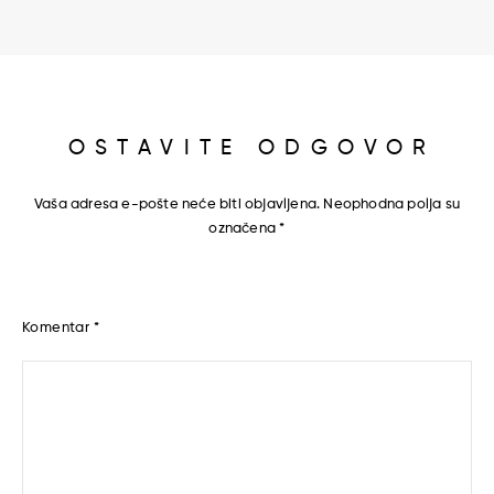
OSTAVITE ODGOVOR
Vaša adresa e-pošte neće biti objavljena.
Neophodna polja su
označena
*
Komentar
*