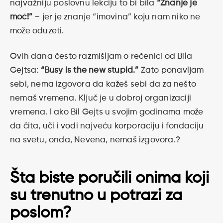
najvažniju poslovnu lekciju to bi bila
“Znanje je
moć!”
– jer je znanje “imovina” koju nam niko ne
može oduzeti.
Ovih dana često razmišljam o rečenici od Bila
Gejtsa:
“Busy is the new stupid.”
Zato ponavljam
sebi, nema izgovora da kažeš sebi da za nešto
nemaš vremena. Ključ je u dobroj organizaciji
vremena. I ako Bil Gejts u svojim godinama može
da čita, uči i vodi najveću korporaciju i fondaciju
na svetu, onda, Nevena, nemaš izgovora.?
Šta biste poručili onima koji
su trenutno u potrazi za
poslom?